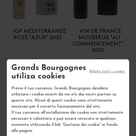
IGP MÉDITERRANÉE
VIN DE FRANCE
ROSÉ "AZUR" 2025
MOUSSEUX "AU
COMMENCEMENT"...
2020
Vin
Vin
Grands Bourgognes
DOMAINE RENARDAT
Rifiuta tutti i cookie
SAINT-MAUR
FACHE
utiliza cookies
11,00
17,00
Previo il tuo consenso, Grands Bourgognes desidera
utilizzare i cookie inseriti da noi e/o dai nostri partner su
/ 75 cl : Bottiglia
/ 75 cl : Bottiglia
questo sito. Alcuni di questi cookie sono strettamente
necessari per il corretto funzionamento del sito.
Il tuo consenso all’installazione dei cookie non strettamente
1
1
necessari è volontario e può essere revocato in qualsiasi
momento utilizzando il link “Gestione dei cookie” in fondo
AGGIUNGI AL CARRELLO
AGGIUNGI AL CARRELLO
alla pagina.