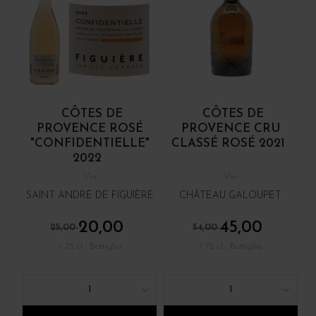
CÔTES DE
CÔTES DE
PROVENCE ROSÉ
PROVENCE CRU
"CONFIDENTIELLE"
CLASSÉ ROSÉ 2021
2022
Vin
Vin
SAINT ANDRÉ DE FIGUIÈRE
CHÂTEAU GALOUPET
20,00
45,00
25,00
54,00
/ 75 cl : Bottiglia
/ 75 cl : Bottiglia
1
1