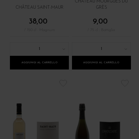
CHÂTEAU MOURGUES DU
CHÂTEAU SAINT-MAUR
GRÈS
38,00
9,00
/ 150 cl : Magnum
/ 75 cl : Bottiglia
1
1
AGGIUNGI AL CARRELLO
AGGIUNGI AL CARRELLO