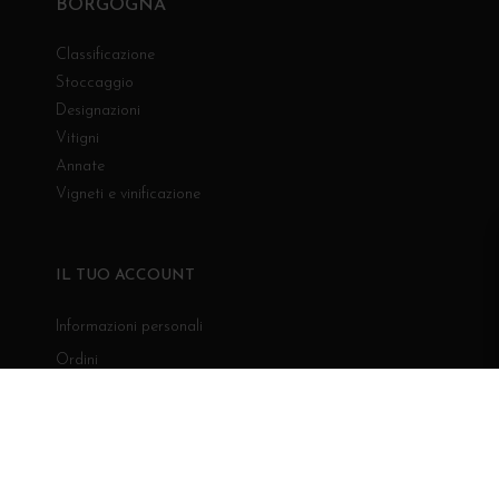
BORGOGNA
Classificazione
Stoccaggio
Designazioni
Vitigni
Annate
Vigneti e vinificazione
IL TUO ACCOUNT
Informazioni personali
Ordini
Note di credito
Indirizzi
Buoni