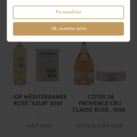
2 IN MAGAZZINO
Personalizza
Ok, accetta tutto
IGP MÉDITERRANÉE
CÔTES DE
ROSÉ "AZUR" 2025
PROVENCE CRU
CLASSÉ ROSÉ... 2025
Vin
Vin
SAINT-MAUR
CHÂTEAU SAINT-MAUR