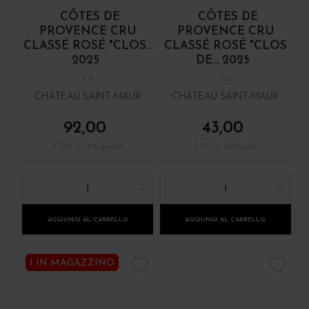
CÔTES DE
CÔTES DE
PROVENCE CRU
PROVENCE CRU
CLASSÉ ROSÉ "CLOS...
CLASSÉ ROSÉ "CLOS
2025
DE... 2025
Vin
Vin
CHÂTEAU SAINT-MAUR
CHÂTEAU SAINT-MAUR
92,00
43,00
/ 150 cl : Magnum
/ 75 cl : Bottiglia
1
1
AGGIUNGI AL CARRELLO
AGGIUNGI AL CARRELLO
1 IN MAGAZZINO