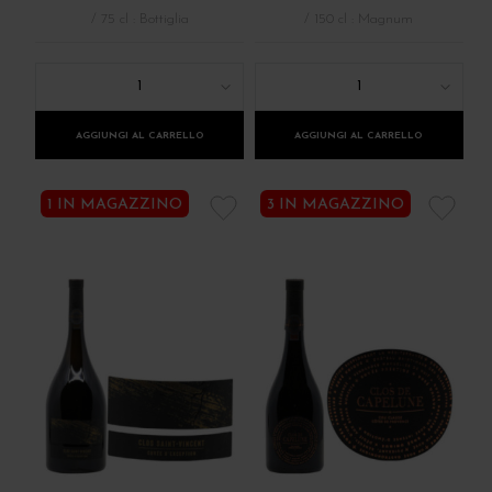
/ 75 cl : Bottiglia
/ 150 cl : Magnum
1
1
AGGIUNGI AL CARRELLO
AGGIUNGI AL CARRELLO
1 IN MAGAZZINO
3 IN MAGAZZINO