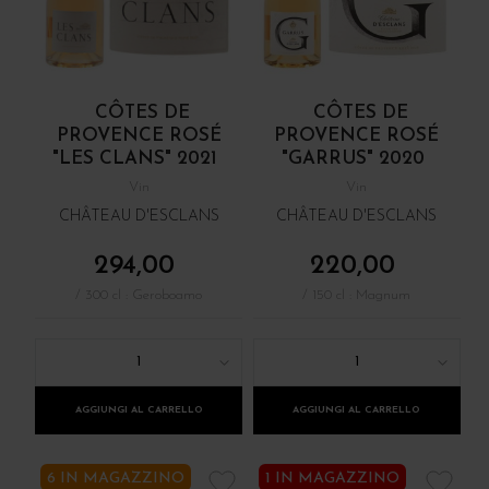
CÔTES DE
CÔTES DE
PROVENCE ROSÉ
PROVENCE ROSÉ
"LES CLANS" 2021
"GARRUS" 2020
Vin
Vin
CHÂTEAU D'ESCLANS
CHÂTEAU D'ESCLANS
294,00
220,00
/ 300 cl : Geroboamo
/ 150 cl : Magnum
1
1
AGGIUNGI AL CARRELLO
AGGIUNGI AL CARRELLO
6 IN MAGAZZINO
1 IN MAGAZZINO