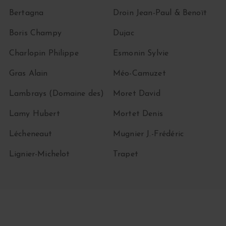
Bertagna
Droin Jean-Paul & Benoït
Boris Champy
Dujac
Charlopin Philippe
Esmonin Sylvie
Gras Alain
Méo-Camuzet
Lambrays (Domaine des)
Moret David
Lamy Hubert
Mortet Denis
Lécheneaut
Mugnier J.-Frédéric
Lignier-Michelot
Trapet