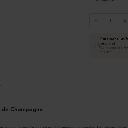
Contenance
Paiement 100
sécurisé
Carte bancaire, Pay
virement
T
es de Champagne
 reconnue pour la finesse et l'élégance de ses cuvées. Fondée au début d