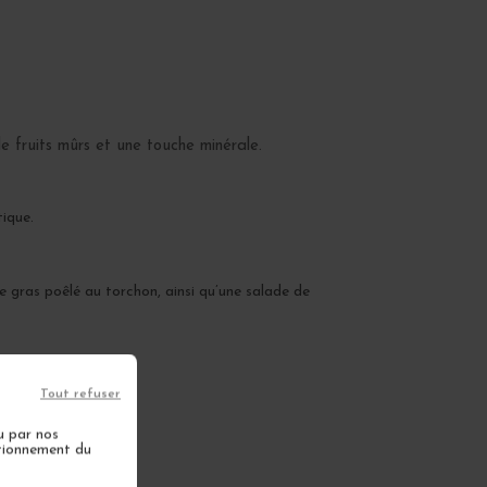
e fruits mûrs et une touche minérale.
tique.
 gras poêlé au torchon, ainsi qu’une salade de
Tout refuser
u par nos
ctionnement du