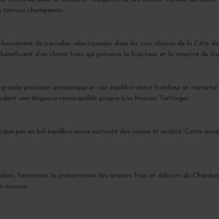
s terroirs champenois.
clusivement de parcelles sélectionnées dans les crus classés de la Côte des
éficient d’un climat frais qui préserve la fraîcheur et la vivacité du fru
 grande précision aromatique et son équilibre entre fraîcheur et maturit
ardant une élégance remarquable propre à la Maison Taittinger.
é par un bel équilibre entre maturité des raisins et acidité. Cette année 
ulées, favorisant la préservation des arômes frais et délicats du Chardonn
la mousse.