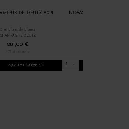
AMOUR DE DEUTZ 2015
NOWACK CUVÉE S.A EXTR
Brut
Blanc de Blancs
Extra Brut
Assemblage
CHAMPAGNE DEUTZ
CHAMPAGNE NOWACK
201,00 €
116,00 €
/ 75 cl : Bouteille
/ 150 cl : Magnum
1
AJOUTER AU PANIER
AJOUTER AU PANI