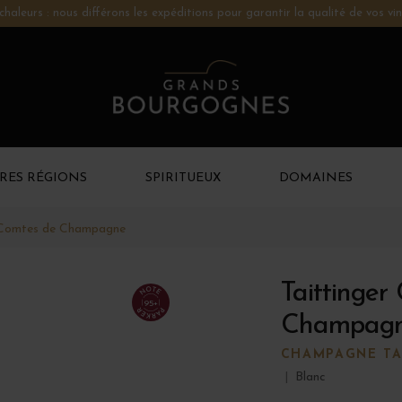
chaleurs : nous différons les expéditions pour garantir la qualité de vos vin
RES RÉGIONS
SPIRITUEUX
DOMAINES
 Comtes de Champagne
Taittinger
95+
Champagn
CHAMPAGNE TA
|
Blanc