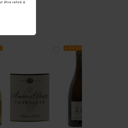
t être retiré à
K
6 EN STOCK