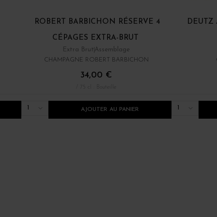
ROBERT BARBICHON RÉSERVE 4
DEUTZ 
CÉPAGES EXTRA-BRUT
Extra Brut
Assemblage
CHAMPAGNE ROBERT BARBICHON
34,00 €
/ 75 cl : Bouteille
1
1
AJOUTER AU PANIER