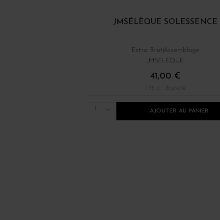
JMSÉLÈQUE SOLESSENCE
Extra Brut
Assemblage
JMSELÈQUE
41,00 €
/ 75 cl : Bouteille
1
AJOUTER AU PANIER