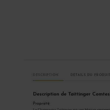
DESCRIPTION
DÉTAILS DU PRODUI
Description de Taittinger Comt
Propriété
Le
Champagne Taittinger
est une Maison renommée,