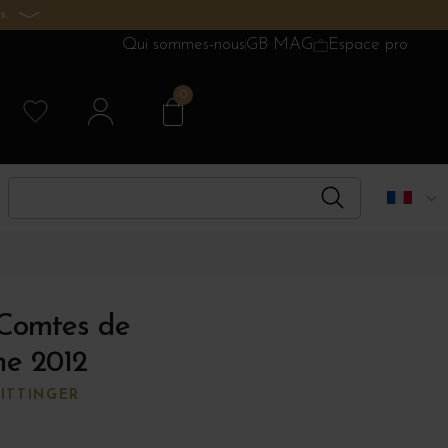
s.
Qui sommes-nous
GB MAG
Espace pro
0
 Comtes de
e 2012
ITTINGER