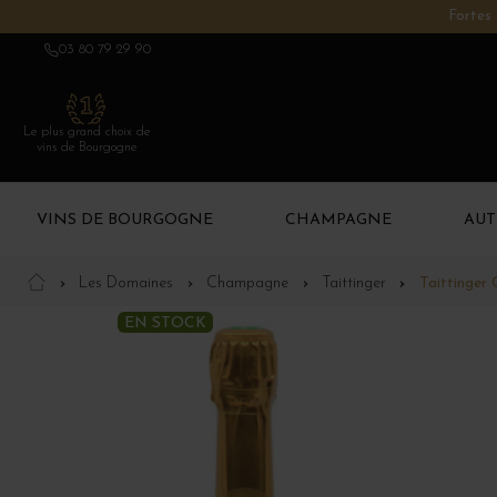
Fortes 
03 80 79 29 90
Le plus grand choix de
vins de Bourgogne
VINS DE BOURGOGNE
CHAMPAGNE
AUT
Les Domaines
Champagne
Taittinger
Taittinger
EN STOCK