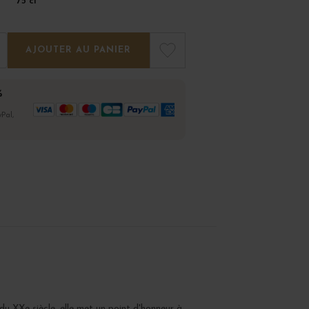
75 cl
AJOUTER AU PANIER
%
Pal,
u XXe siècle, elle met un point d'honneur à