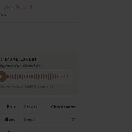
Bouteille 75 cl
ison
T D'UNE EXPERT
légance d'un Grand Cru
0:00
 Eryane, Responsable E-commerce
Brut
Chardonnay
Cépage
Blanc
13°
Degré