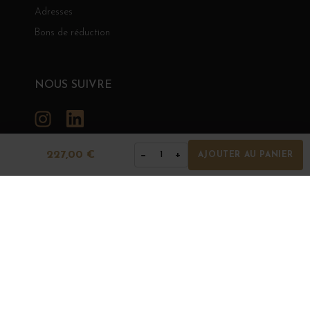
Adresses
Bons de réduction
NOUS SUIVRE
Instagram
LinkedIn
227,00 €
−
+
1
AJOUTER AU PANIER
GRANDS BOURGOGNES
© Grands Bourgognes 2026
- tous droits réservés -
Agence BWA