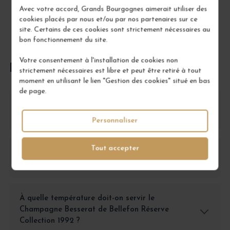
Avec votre accord, Grands Bourgognes aimerait utiliser des
cookies placés par nous et/ou par nos partenaires sur ce
site. Certains de ces cookies sont strictement nécessaires au
bon fonctionnement du site.
Votre consentement à l'installation de cookies non
FOIRE AUX QUESTIONS
strictement nécessaires est libre et peut être retiré à tout
moment en utilisant le lien "Gestion des cookies" situé en bas
de page.
Comment conserver le Champagne Besserat de
Bellefon Réserve Collection 1992 ?
Personnaliser
Tout accepter
Avec quels plats associer le Champagne
Besserat de Bellefon Réserve Collection 1992 ?
À quelle température doit-on servir le
Champagne Besserat de Bellefon Réserve
Collection 1992 ?