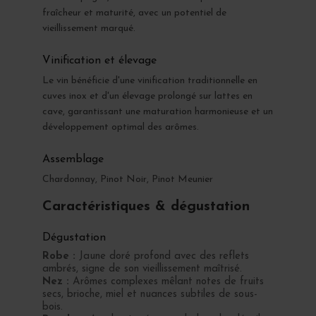
fraîcheur et maturité, avec un potentiel de
vieillissement marqué.
Vinification et élevage
Le vin bénéficie d'une vinification traditionnelle en
cuves inox et d'un élevage prolongé sur lattes en
cave, garantissant une maturation harmonieuse et un
développement optimal des arômes.
Assemblage
Chardonnay, Pinot Noir, Pinot Meunier
Caractéristiques & dégustation
Dégustation
Robe :
Jaune doré profond avec des reflets
ambrés, signe de son vieillissement maîtrisé.
Nez :
Arômes complexes mêlant notes de fruits
secs, brioche, miel et nuances subtiles de sous-
bois.