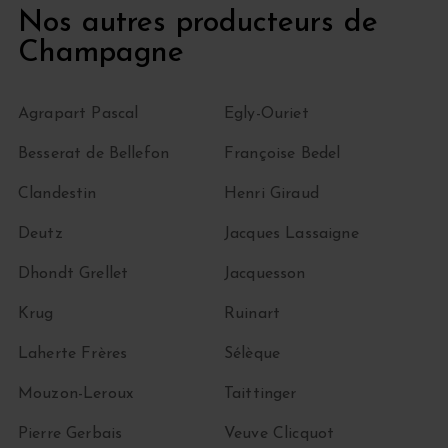
Nos autres producteurs de
Champagne
Agrapart Pascal
Egly-Ouriet
Besserat de Bellefon
Françoise Bedel
Clandestin
Henri Giraud
Deutz
Jacques Lassaigne
Dhondt Grellet
Jacquesson
Krug
Ruinart
Laherte Frères
Sélèque
Mouzon-Leroux
Taittinger
Pierre Gerbais
Veuve Clicquot