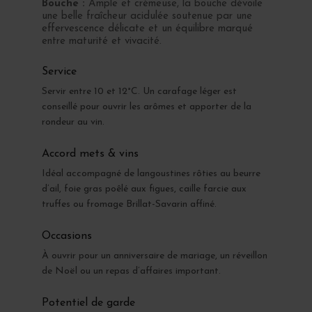
Bouche :
Ample et crémeuse, la bouche dévoile
une belle fraîcheur acidulée soutenue par une
effervescence délicate et un équilibre marqué
entre maturité et vivacité.
Service
Servir entre 10 et 12°C. Un carafage léger est
conseillé pour ouvrir les arômes et apporter de la
rondeur au vin.
Accord mets & vins
Idéal accompagné de langoustines rôties au beurre
d’ail, foie gras poêlé aux figues, caille farcie aux
truffes ou fromage Brillat-Savarin affiné.
Occasions
À ouvrir pour un anniversaire de mariage, un réveillon
de Noël ou un repas d’affaires important.
Potentiel de garde