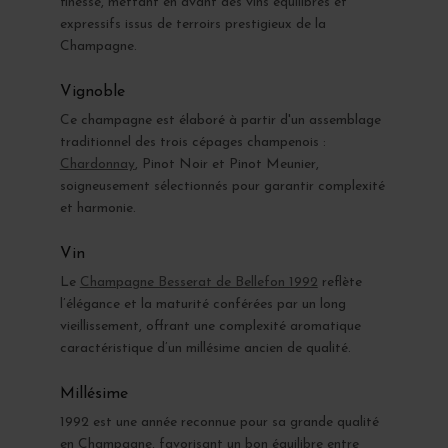
finesse, mettant en avant des vins équilibrés et
expressifs issus de terroirs prestigieux de la
Champagne.
Vignoble
Ce champagne est élaboré à partir d'un assemblage
traditionnel des trois cépages champenois :
Chardonnay
, Pinot Noir et Pinot Meunier,
soigneusement sélectionnés pour garantir complexité
et harmonie.
Vin
Le
Champagne Besserat de Bellefon 1992
reflète
l’élégance et la maturité conférées par un long
vieillissement, offrant une complexité aromatique
caractéristique d’un millésime ancien de qualité.
Millésime
1992 est une année reconnue pour sa grande qualité
en Champagne, favorisant un bon équilibre entre