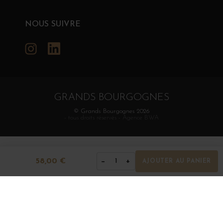
NOUS SUIVRE
Instagram
LinkedIn
GRANDS BOURGOGNES
© Grands Bourgognes 2026
- tous droits réservés -
Agence BWA
58,00 €
−
+
1
AJOUTER AU PANIER
La vente d'alcool est strictement interdite aux mineurs.
L'abus d'alcool est dangereux pour la santé. À
consommer avec modération.