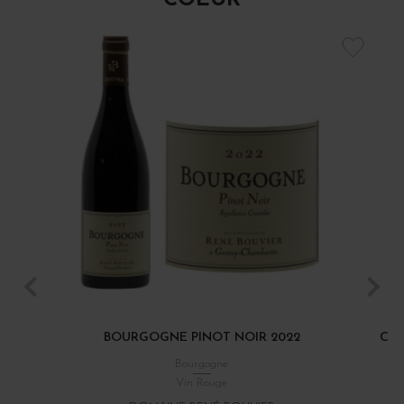
COEUR
BOURGOGNE PINOT NOIR 2022
CÔT
Bourgogne
Vin Rouge