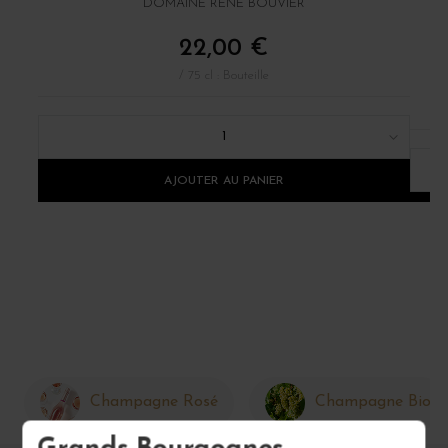
DOMAINE RENÉ BOUVIER
22,00 €
/ 75 cl : Bouteille
1
AJOUTER AU PANIER
Champagne Rosé
Champagne Bio