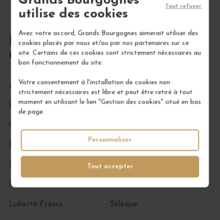
Grands Bourgognes
Tout refuser
utilise des cookies
Avec votre accord, Grands Bourgognes aimerait utiliser des
Nos autres producteurs de
cookies placés par nous et/ou par nos partenaires sur ce
Champagne
site. Certains de ces cookies sont strictement nécessaires au
bon fonctionnement du site.
Votre consentement à l'installation de cookies non
Agrapart Pascal
Egly-Ouriet
strictement nécessaires est libre et peut être retiré à tout
moment en utilisant le lien "Gestion des cookies" situé en bas
Besserat de Bellefon
Françoise Bedel
de page.
Clandestin
Henri Giraud
Personnaliser
Deutz
Jacques Lassaigne
Dhondt Grellet
Jacquesson
Tout accepter
Krug
Ruinart
Laherte Frères
Sélèque