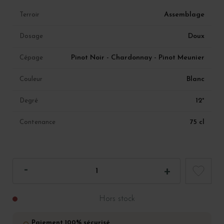
Assemblage
Terroir
Doux
Dosage
Pinot Noir - Chardonnay - Pinot Meunier
Cépage
Blanc
Couleur
12°
Degré
75 cl
Contenance
Hors stock
Paiement 100% sécurisé