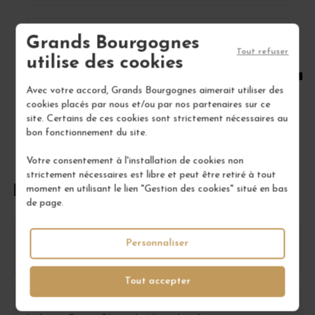
1
Grands Bourgognes
Tout refuser
utilise des cookies
AJOUTER AU PANIER
Avec votre accord, Grands Bourgognes aimerait utiliser des
cookies placés par nous et/ou par nos partenaires sur ce
site. Certains de ces cookies sont strictement nécessaires au
bon fonctionnement du site.
Votre consentement à l'installation de cookies non
strictement nécessaires est libre et peut être retiré à tout
moment en utilisant le lien "Gestion des cookies" situé en bas
FOIRE AUX QUESTIONS
de page.
Comment conserver le Champagne Laherte
Personnaliser
Frères Blanc de Noirs Les Longues Voyes ?
Tout accepter
Avec quels plats associer le Champagne