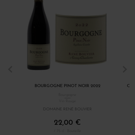
BOURGOGNE PINOT NOIR 2022
CÔT
Bourgogne
Vin Rouge
DOMAINE RENÉ BOUVIER
22,00 €
/ 75 cl : Bouteille