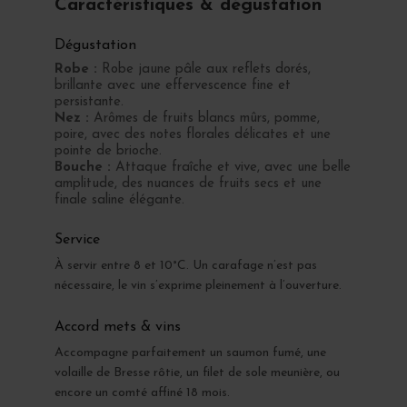
Caractéristiques & dégustation
Dégustation
Robe :
Robe jaune pâle aux reflets dorés,
brillante avec une effervescence fine et
persistante.
Nez :
Arômes de fruits blancs mûrs, pomme,
poire, avec des notes florales délicates et une
pointe de brioche.
Bouche :
Attaque fraîche et vive, avec une belle
amplitude, des nuances de fruits secs et une
finale saline élégante.
Service
À servir entre 8 et 10°C. Un carafage n’est pas
nécessaire, le vin s’exprime pleinement à l’ouverture.
Accord mets & vins
Accompagne parfaitement un saumon fumé, une
volaille de Bresse rôtie, un filet de sole meunière, ou
encore un comté affiné 18 mois.