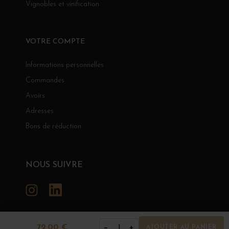
Vignobles et vinification
VOTRE COMPTE
Informations personnelles
Commandes
Avoirs
Adresses
Bons de réduction
NOUS SUIVRE
Instagram
LinkedIn
72,00 €
−
+
1
AJOUTER AU PANIER