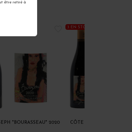
t être retiré à
K
3 EN STOCK
SEPH "BOURASSEAU" 2020
CÔTE RÔTIE "BOURASSEA