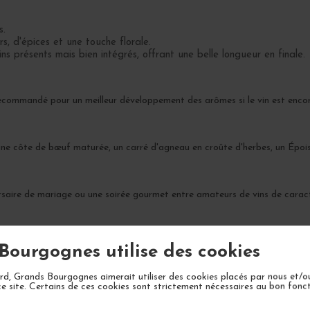
s.
rs, d'épices et une touche florale.
s présents mais bien intégrés, offrant une belle longueur en finale.
recommandé pour un meilleur développement des arômes si le vin est encor
e côte de bœuf maturée, un carré d'agneau en croûte d'herbes, un Époiss
ersaire de mariage ou une soirée gourmet entre amateurs de vins de carac
complexité sur 10-15 ans, avec une apogée attendue entre 2025 et 2032
Bourgognes utilise des cookies
d, Grands Bourgognes aimerait utiliser des cookies placés par nous et/o
ce site. Certains de ces cookies sont strictement nécessaires au bon fon