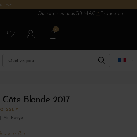
s.
Qui sommes-nous
GB MAG
Espace pro
0
 Côte Blonde 2017
OISSEYT
|
Vin Rouge
outeille 75 cl