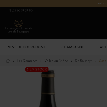
Fortes 
03 80 79 29 90
Le plus grand choix de
vins de Bourgogne
VINS DE BOURGOGNE
CHAMPAGNE
AUT
Les Domaines
Vallée du Rhône
De Boisseyt
Côte
3 EN STOCK