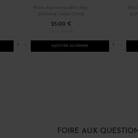
Rhône Septentrional
Vin Blanc
Rhône
DOMAINE YANN CHAVE
DOM
25,00 €
/ 75 cl : Bouteille
1
1
AJOUTER AU PANIER
FOIRE AUX QUESTIO