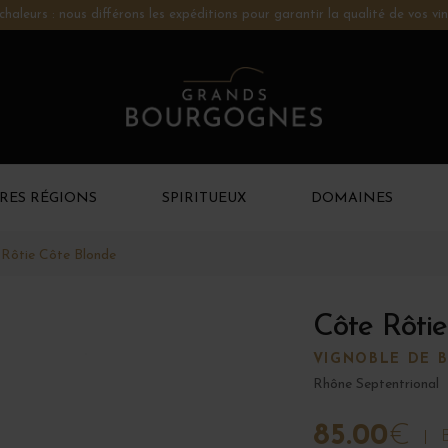
chaleurs : nous différons les expéditions pour garantir la qualité de vos vin
RES RÉGIONS
SPIRITUEUX
DOMAINES
 Rôtie Côte Blonde
Côte Rôtie
VIGNOBLE DE B
Rhône Septentrional
85.00
€
B