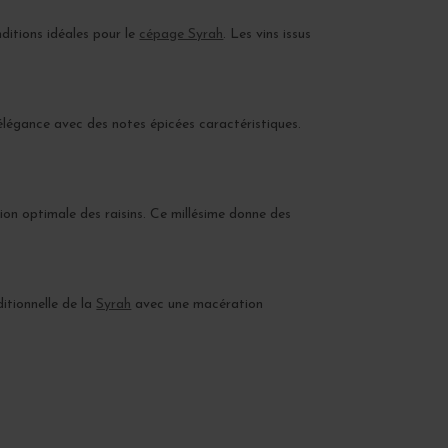
nditions idéales pour le
cépage Syrah
. Les vins issus
 élégance avec des notes épicées caractéristiques.
on optimale des raisins. Ce millésime donne des
ditionnelle de la
Syrah
avec une macération