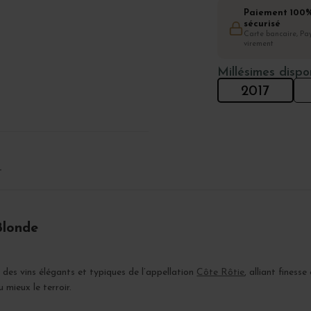
Paiement 100
sécurisé
Carte bancaire, Pay
virement
Millésimes dispo
2017
T
Blonde
des vins élégants et typiques de l’appellation
Côte Rôtie
, alliant finess
 mieux le terroir.