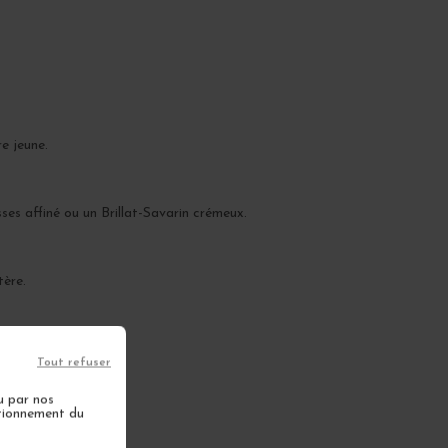
e jeune.
es affiné ou un Brillat-Savarin crémeux.
tère.
.
Tout refuser
u par nos
ctionnement du