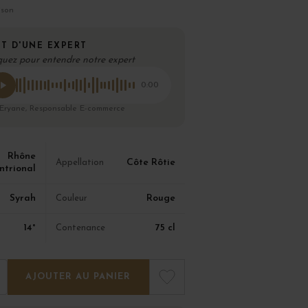
ison
T D'UNE EXPERT
quez pour entendre notre expert
0:00
 Eryane, Responsable E-commerce
Rhône
Côte Rôtie
Appellation
ntrional
Syrah
Rouge
Couleur
14°
75 cl
Contenance
AJOUTER AU PANIER