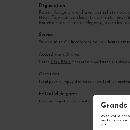
Dégustation
Robe :
Rouge profond avec des reflets violacé
Nez :
Expressif sur des notes de fruits noirs mû
Bouche :
Structurée et élégante, avec des tanin
Service
Servir à 16-18°C. Un carafage de 1 à 2 heures est 
Accord mets & vins
Cette
Côte Rôtie
s’accordera parfaitement avec un
Occasions
Idéal pour un repas d'affaires important, un anniv
Potentiel de garde
Peut se déguster dès maintenant mais gagnera en 
Grands 
Avec votre accor
partenaires sur 
site.