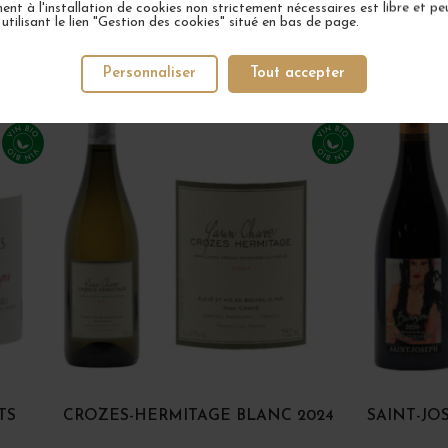
nt à l'installation de cookies non strictement nécessaires est libre et peu
tilisant le lien "Gestion des cookies" situé en bas de page.
VOTRE PROCHAIN COUP DE COEUR
Personnaliser
Tout accepter
3 EN STOC
TS
CROZES-HERMITAGE BLANC 2024
SAINT-JO