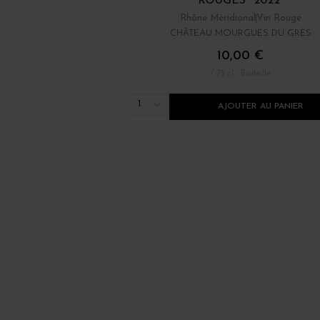
ROUGES" 2022
Rhône Méridional
Vin Rouge
CHÂTEAU MOURGUES DU GRÈS
10,00 €
/ 75 cl : Bouteille
1
AJOUTER AU PANIER