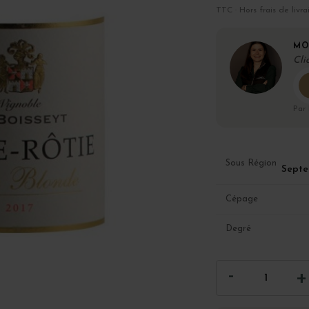
TTC · Hors frais de livra
MO
Cli
Par
Sous Région
Septe
Cépage
Degré