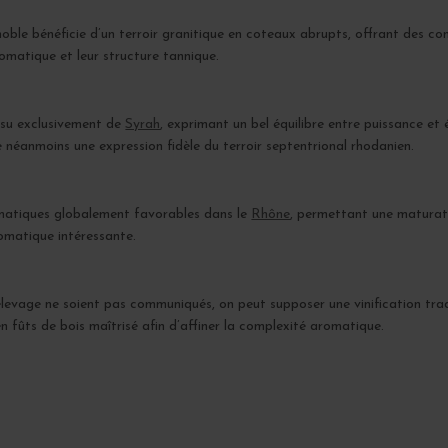
gnoble bénéficie d’un terroir granitique en coteaux abrupts, offrant des co
omatique et leur structure tannique.
issu exclusivement de
Syrah
, exprimant un bel équilibre entre puissance et
e néanmoins une expression fidèle du terroir septentrional rhodanien.
imatiques globalement favorables dans le
Rhône
, permettant une maturati
romatique intéressante.
 l’élevage ne soient pas communiqués, on peut supposer une vinification tra
n fûts de bois maîtrisé afin d’affiner la complexité aromatique.