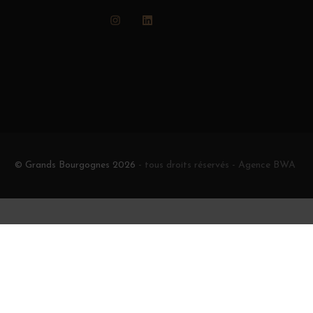
Instagram
LinkedIn
© Grands Bourgognes 2026
- tous droits réservés -
Agence BWA
À consommer avec modération.
e moins de 18 ans
igne