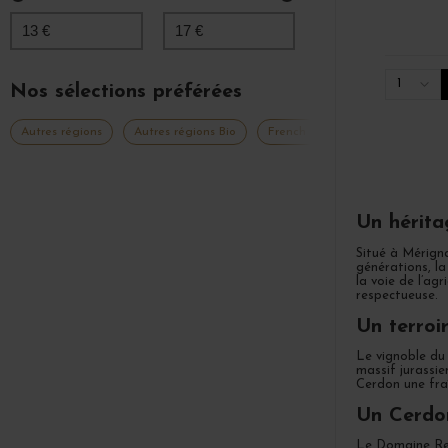
13
€
17
€
1
Nos sélections préférées
Autres régions
Autres régions Bio
French Days 2026
Nouveau
Un hérita
Situé à Mérigna
générations, la
la voie de l’ag
respectueuse.
Un terroi
Le vignoble du 
massif jurassie
Cerdon une fraî
Un Cerdon
Le Domaine Ren