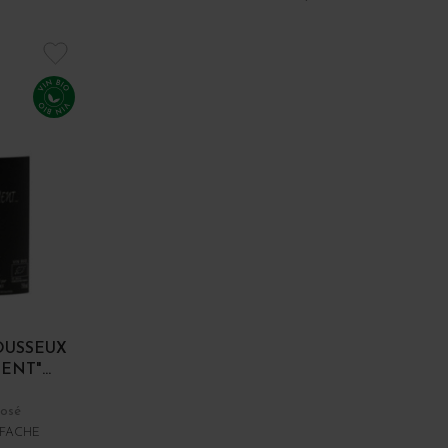
OUSSEUX
NT"...
Rosé
FACHE