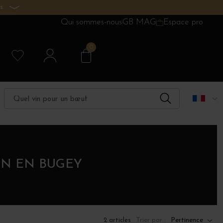
s.
Qui sommes-nous
GB MAG
Espace pro
0
ON EN BUGEY
Trier par :
Pertinence
2 articles