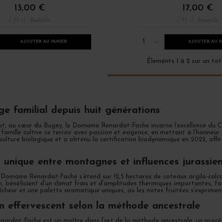
13,00 €
17,00 €
/ 75 cl : Bouteille
/ 75 cl : Bouteille
1
AJOUTER AU PANIER
AJOUTER AU P
Éleménts 1 à 2 sur un tot
té millésime 2022
Petits Prix autres Régions
ge familial depuis huit générations
t, au cœur du Bugey, le Domaine Renardat-Fache incarne l’excellence du Ce
 famille cultive ce terroir avec passion et exigence, en mettant à l’honneur
riculture biologique et a obtenu la certification biodynamique en 2022, aff
r unique entre montagnes et influences jurassie
Domaine Renardat-Fache s’étend sur 12,5 hectares de coteaux argilo-calcai
n, bénéficient d’un climat frais et d’amplitudes thermiques importantes, fa
cheur et une palette aromatique uniques, où les notes fruitées s’exprimen
 effervescent selon la méthode ancestrale
ardat-Fache est un maître dans l’art de la méthode ancestrale, un procédé