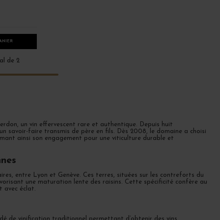
ANIER
al de 2
rdon, un vin effervescent rare et authentique. Depuis huit
 un savoir-faire transmis de père en fils. Dès 2008, le domaine a choisi
irmant ainsi son engagement pour une viticulture durable et
nnes
res, entre Lyon et Genève. Ces terres, situées sur les contreforts du
vorisant une maturation lente des raisins. Cette spécificité confère au
t avec éclat.
 de vinification traditionnel permettant d’obtenir des vins