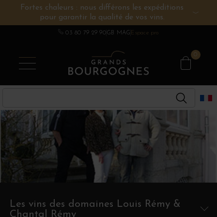
Fortes chaleurs : nous différons les expéditions
pour garantir la qualité de vos vins.
VINS DE BOURGOGNE
AUTRES RÉGIONS
CHAMPAGNE
SPIRITUEUX
DOMAINES
03 80 79 29 90
GB MAG
Espace pro
0
Les vins des domaines Louis Rémy &
Chantal Rémy