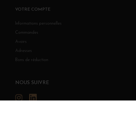
VOTRE COMPTE
Informations personnelles
Commandes
Avoirs
Adresses
Bons de réduction
NOUS SUIVRE
Instagram
LinkedIn
GRANDS BOURGOGNES
© Grands Bourgognes 2026