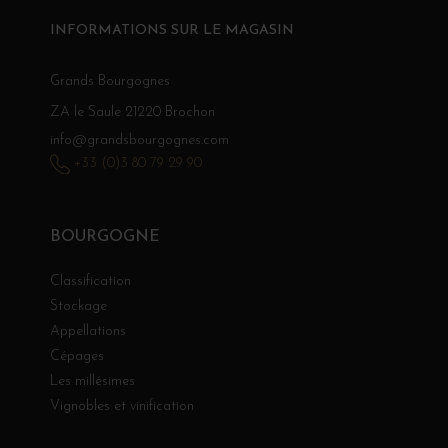
INFORMATIONS SUR LE MAGASIN
Grands Bourgognes
ZA le Saule 21220 Brochon
info@grandsbourgognes.com
+33 (0)3 80 79 29 90
BOURGOGNE
Classification
Stockage
Appellations
Cépages
Les millésimes
Vignobles et vinification