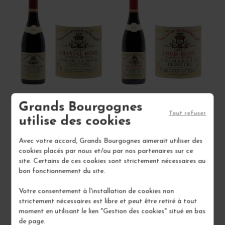
Grands Bourgognes
CLOS DE LA ROCHE
CHAMBERTIN 2006
Tout refuser
2022
utilise des cookies
Côte de Nuits
Côte de Nuits
Vin Rouge
Vin Rouge
Avec votre accord, Grands Bourgognes aimerait utiliser des
cookies placés par nous et/ou par nos partenaires sur ce
DOMAINE CHANTAL RÉMY
DOMAINE LOUIS RÉMY
site. Certains de ces cookies sont strictement nécessaires au
bon fonctionnement du site.
260,00 €
430,00 €
/ 75 cl : Bouteille
/ 75 cl : Bouteille
Votre consentement à l'installation de cookies non
strictement nécessaires est libre et peut être retiré à tout
moment en utilisant le lien "Gestion des cookies" situé en bas
1
1
de page.