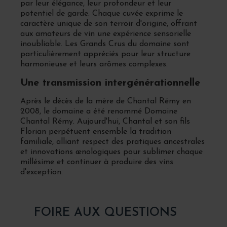
par leur élégance, leur profondeur et leur
potentiel de garde. Chaque cuvée exprime le
caractère unique de son terroir d'origine, offrant
aux amateurs de vin une expérience sensorielle
inoubliable. Les Grands Crus du domaine sont
particulièrement appréciés pour leur structure
harmonieuse et leurs arômes complexes.
Une transmission intergénérationnelle
Après le décès de la mère de Chantal Rémy en
2008, le domaine a été renommé Domaine
Chantal Rémy. Aujourd'hui, Chantal et son fils
Florian perpétuent ensemble la tradition
familiale, alliant respect des pratiques ancestrales
et innovations œnologiques pour sublimer chaque
millésime et continuer à produire des vins
d'exception.
FOIRE AUX QUESTIONS