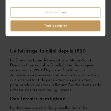
AJOUTER AU PANIER
AJOUTER AU PANIER
Personnaliser
Éleménts 1 à 14 sur un total de 14
Tout accepter
Un héritage familial depuis 1820
Le Domaine Louis Rémy, situé à Morey-Saint-
Denis, est un vignoble familial dont les origines
remontent à 1820. Depuis sa fondation, le
domaine a su préserver son savoir-faire ancestral,
se transmettant de génération en génération,
pour produire des vins reflétant l'authenticité et la
richesse des terroirs bourguignons.
Des terroirs prestigieux
Le domaine possède des parcelles dans des