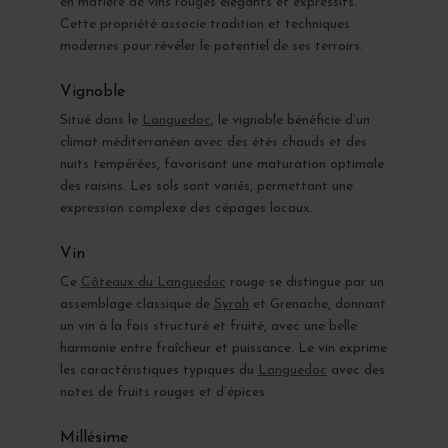
en matière de vins rouges élégants et expressifs.
Cette propriété associe tradition et techniques
modernes pour révéler le potentiel de ses terroirs.
Vignoble
Situé dans le
Languedoc
, le vignoble bénéficie d’un
climat méditerranéen avec des étés chauds et des
nuits tempérées, favorisant une maturation optimale
des raisins. Les sols sont variés, permettant une
expression complexe des cépages locaux.
Vin
Ce
Côteaux du Languedoc
rouge se distingue par un
assemblage classique de
Syrah
et Grenache, donnant
un vin à la fois structuré et fruité, avec une belle
harmonie entre fraîcheur et puissance. Le vin exprime
les caractéristiques typiques du
Languedoc
avec des
notes de fruits rouges et d’épices.
Millésime