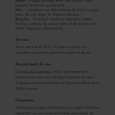
Robe :
Rouge profond avec des reflets tuilés
laissant entrevoir sa maturité.
Nez :
Complexe, sur des arômes de fruits rouges
mûrs, de cuir léger et d’épices douces.
Bouche :
Structure ronde et veloutée, tanins
fondus, saveurs de cerise noire et de poivre noir,
finale longue et chaleureuse.
Service
Servir entre 16 et 18°C. Un léger carafage est
conseillé pour révéler toute la complexité du vin.
Accord mets & vins
Côteaux du Languedoc
2003 accompagnera
parfaitement une côte de bœuf maturée, un carré
d'agneau en croûte d'herbes, un Époisses affiné ou un
Brillat-Savarin.
Occasions
Idéal pour un repas d'anniversaire, un repas d'affaires
important ou une soirée entre amis passionnés de