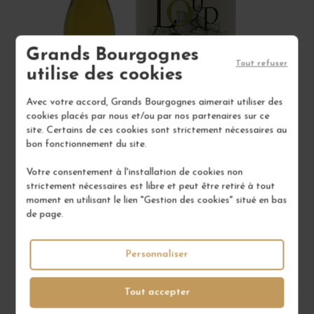
Grands Bourgognes
Tout refuser
utilise des cookies
Avec votre accord, Grands Bourgognes aimerait utiliser des
cookies placés par nous et/ou par nos partenaires sur ce
site. Certains de ces cookies sont strictement nécessaires au
bon fonctionnement du site.
VIN DE FRANCE BLANC "LOUP Y ES-TU ?" 2024
Votre consentement à l'installation de cookies non
Languedoc
strictement nécessaires est libre et peut être retiré à tout
Vin Blanc
moment en utilisant le lien "Gestion des cookies" situé en bas
DOMAINE DE L'HORTUS
de page.
9,00 €
Personnaliser
/ 75 cl : Bouteille
Tout accepter
1