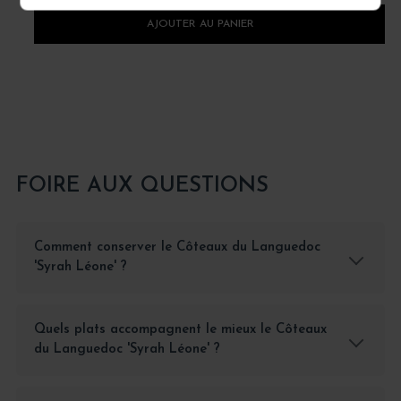
AJOUTER AU PANIER
FOIRE AUX QUESTIONS
Comment conserver le Côteaux du Languedoc
'Syrah Léone' ?
Quels plats accompagnent le mieux le Côteaux
du Languedoc 'Syrah Léone' ?