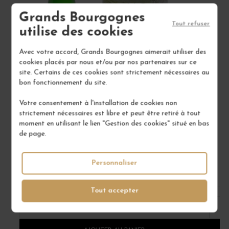
Grands Bourgognes
Tout refuser
utilise des cookies
Avec votre accord, Grands Bourgognes aimerait utiliser des
cookies placés par nous et/ou par nos partenaires sur ce
site. Certains de ces cookies sont strictement nécessaires au
bon fonctionnement du site.
Votre consentement à l'installation de cookies non
RIESLING SCHARZHOFBERGER KABINETT 2021
R
strictement nécessaires est libre et peut être retiré à tout
moment en utilisant le lien "Gestion des cookies" situé en bas
Vin Blanc
de page.
DOMAINE EGON MÜLLER
260,00 €
Personnaliser
/ 75 cl : Bouteille
Tout accepter
1