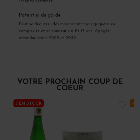
réception raffinée.
Potentiel de garde
Peut se déguster dès maintenant mais gagnera en
complexité et en rondeur sur 10-15 ans. Apogée
attendue entre 2025 et 2032.
VOTRE PROCHAIN COUP DE
COEUR
3 EN STOCK
4 E