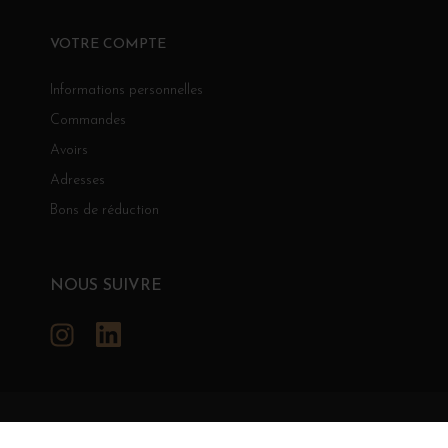
VOTRE COMPTE
Informations personnelles
Commandes
Avoirs
Adresses
Bons de réduction
NOUS SUIVRE
Instagram
LinkedIn
GRANDS BOURGOGNES