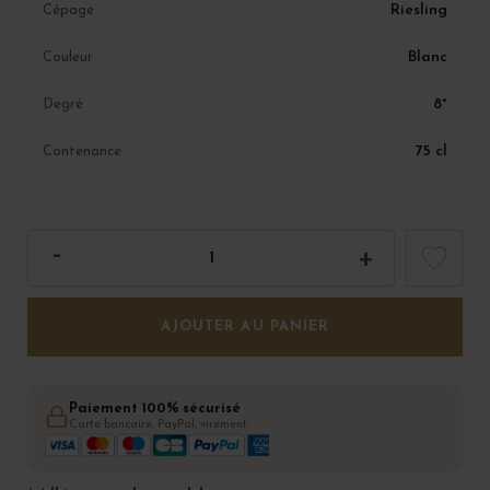
Riesling
Cépage
Blanc
Couleur
8°
Degré
75 cl
Contenance
AJOUTER AU PANIER
Paiement 100% sécurisé
Carte bancaire, PayPal, virement