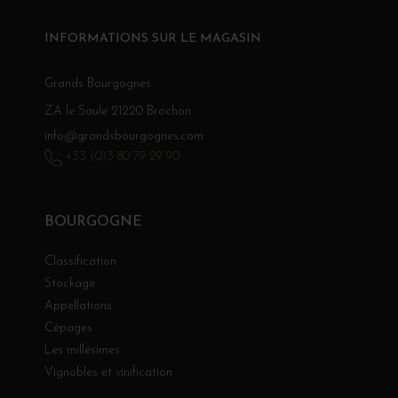
INFORMATIONS SUR LE MAGASIN
Grands Bourgognes
ZA le Saule 21220 Brochon
info@grandsbourgognes.com
+33 (0)3 80 79 29 90
BOURGOGNE
Classification
Stockage
Appellations
Cépages
Les millésimes
Vignobles et vinification