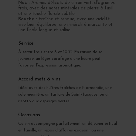
Nez :
Arômes délicats de citron vert, d'agrumes
frais, avec des notes minérales de pierre à fusil
et une touche florale subtile.
Bouche :
Fraîche et tendue, avec une acidité
vive bien équilibrée, une minéralité marcante et
une finale longue et saline.
Service
À servir frais entre 8 et 10°C. En raison de sa
jeunesse, un léger carafage d'une heure peut
favoriser l'expression aromatique.
Accord mets & vins
Idéal avec des huîtres fraîches de Normandie, une
sole meunière, un tartare de Saint-Jacques, ou un
risotto aux asperges vertes.
Occasions
Ce vin accompagne parfaitement un déjeuner estival
en famille, un repas d'affaires exigeant ou une