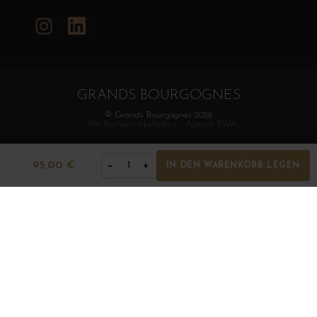
Instagram
LinkedIn
GRANDS BOURGOGNES
© Grands Bourgognes 2026
- Alle Rechte vorbehalten -
Agence BWA
95,00 €
−
+
1
IN DEN WARENKORB LEGEN
Der Verkauf von Alkohol an Minderjährige ist strengstens
verboten. Alkoholmissbrauch ist gesundheitsschädlich. In
Maßen konsumieren.