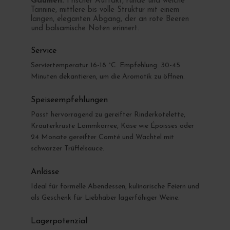
Gaumen:
Frischer Auftakt, runde und weiche
Tannine, mittlere bis volle Struktur mit einem
langen, eleganten Abgang, der an rote Beeren
und balsamische Noten erinnert.
Service
Serviertemperatur 16-18 °C. Empfehlung: 30-45
Minuten dekantieren, um die Aromatik zu öffnen.
Speiseempfehlungen
Passt hervorragend zu gereifter Rinderkotelette,
Kräuterkruste Lammkarree, Käse wie Époisses oder
24 Monate gereifter Comté und Wachtel mit
schwarzer Trüffelsauce.
Anlässe
Ideal für formelle Abendessen, kulinarische Feiern und
als Geschenk für Liebhaber lagerfähiger Weine.
Lagerpotenzial