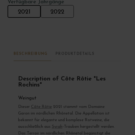
Verfügbare Jahrgänge
2021
2022
BESCHREIBUNG
PRODUKTDETAILS
Description of Côte Rôtie "Les
Rochins"
Weingut
Dieser
Côte Rôtie
2021 stammt vom Domaine
Garon im nördlichen Rhônetal. Die Appellation ist
bekannt für elegante und komplexe Rotweine, die
ausschließlich aus
Syrah
-Trauben hergestellt werden.
Das Terroir im nördlichen Rhônetal begünstigt die