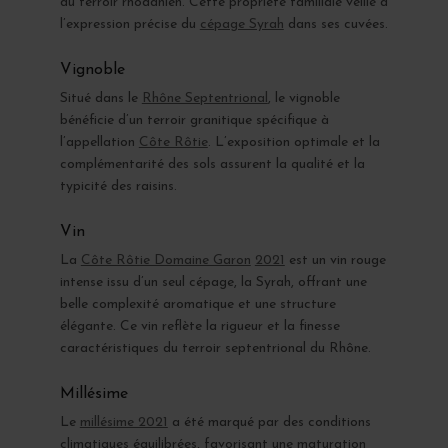
du terroir rhodanien. Cette propriété familiale veille à
l’expression précise du
cépage Syrah
dans ses cuvées.
Vignoble
Situé dans le
Rhône Septentrional
, le vignoble
bénéficie d’un terroir granitique spécifique à
l’appellation
Côte Rôtie
. L’exposition optimale et la
complémentarité des sols assurent la qualité et la
typicité des raisins.
Vin
La
Côte Rôtie Domaine Garon
2021
est un vin rouge
intense issu d’un seul cépage, la Syrah, offrant une
belle complexité aromatique et une structure
élégante. Ce vin reflète la rigueur et la finesse
caractéristiques du terroir septentrional du Rhône.
Millésime
Le
millésime 2021
a été marqué par des conditions
climatiques équilibrées, favorisant une maturation