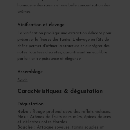
homogène des raisins et une belle concentration des
arômes.
Vinification et élevage
La vinification privilégie une extraction délicate pour
préserver la finesse des tanins. L’élevage en fûts de
chêne permet d’affiner la structure et d’intégrer des
notes toastées discrètes, garantissant un équilibre
parfait entre puissance et élégance.
Assemblage
Syrah
Caractéristiques & dégustation
Dégustation
Robe :
Rouge profond avec des reflets violacés.
Nez :
Arômes de fruits noirs mûrs, épices douces
et délicates notes florales.
Bouche :
Attaque soyeuse, tanins souples et