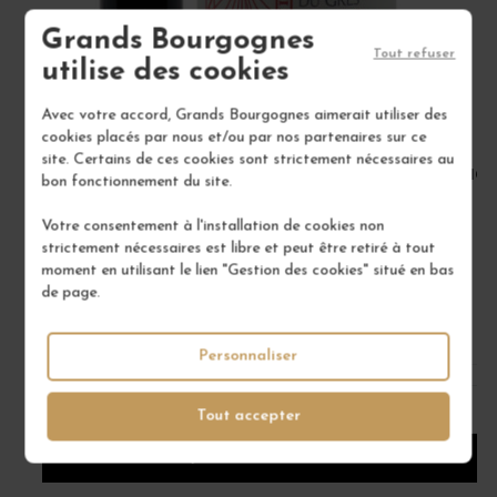
Grands Bourgognes
Tout refuser
utilise des cookies
Avec votre accord, Grands Bourgognes aimerait utiliser des
cookies placés par nous et/ou par nos partenaires sur ce
site. Certains de ces cookies sont strictement nécessaires au
COSTIÈRES-DE-NÎMES "GALETS ROUGES" 2022
IGP
bon fonctionnement du site.
Rhône Méridional
Votre consentement à l'installation de cookies non
Vin Rouge
strictement nécessaires est libre et peut être retiré à tout
CHÂTEAU MOURGUES DU GRÈS
moment en utilisant le lien "Gestion des cookies" situé en bas
de page.
10,00 €
/ 75 cl : Bouteille
Personnaliser
1
Tout accepter
AJOUTER AU PANIER