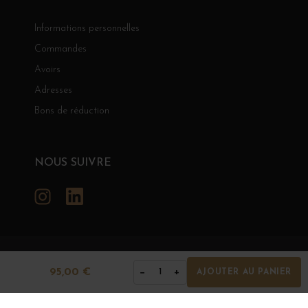
Informations personnelles
Commandes
Avoirs
Adresses
Bons de réduction
NOUS SUIVRE
Instagram
LinkedIn
GRANDS BOURGOGNES
95,00 €
−
+
1
AJOUTER AU PANIER
© Grands Bourgognes 2026
- tous droits réservés -
Agence BWA