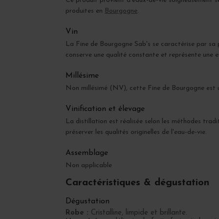
Ce produit provient d'eaux-de-vie soigneusement séle
produites en
Bourgogne
.
Vin
La Fine de Bourgogne Sab's se caractérise par sa pur
conserve une qualité constante et représente une ex
Millésime
Non millésimé (NV), cette Fine de Bourgogne est u
Vinification et élevage
La distillation est réalisée selon les méthodes trad
préserver les qualités originelles de l'eau-de-vie.
Assemblage
Non applicable
Caractéristiques & dégustation
Dégustation
Robe :
Cristalline, limpide et brillante.