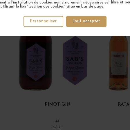
nt à l'installation de cookies non strictement nécessaires est libre et peu
tilisant le lien "Gestion des cookies" situé en bas de page.
Personnaliser
Tout accepter
PINOT GIN
RATA
44°
SAB'S