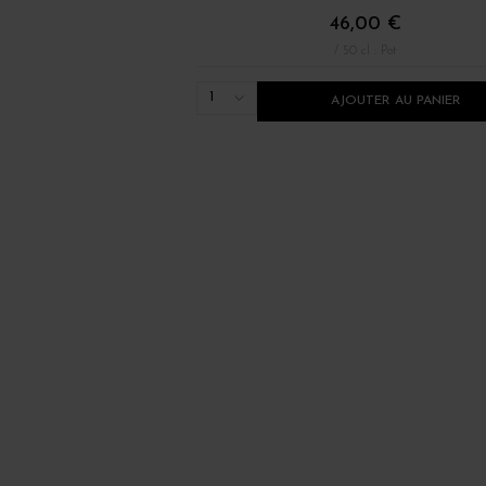
46,00 €
/ 50 cl : Pot
1
AJOUTER AU PANIER