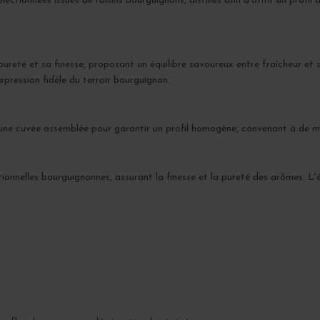
ctionnées issues de raisins bourguignons, distillés afin d'offrir un profil
eté et sa finesse, proposant un équilibre savoureux entre fraîcheur et stru
pression fidèle du terroir bourguignon.
ne cuvée assemblée pour garantir un profil homogène, convenant à de mu
itionnelles bourguignonnes, assurant la finesse et la pureté des arômes. L