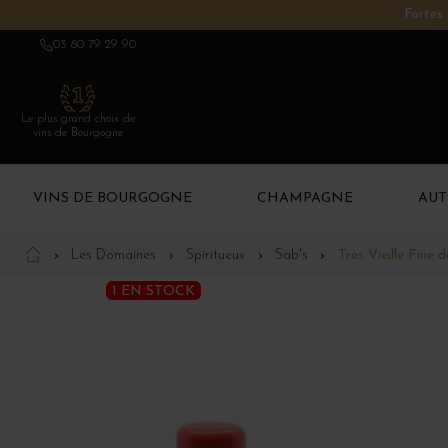
Fortes 
03 80 79 29 90
Le plus grand choix de
vins de Bourgogne
VINS DE BOURGOGNE
CHAMPAGNE
AUT
Les Domaines
Spiritueux
Sab's
Très Vieille Fine
1 EN STOCK