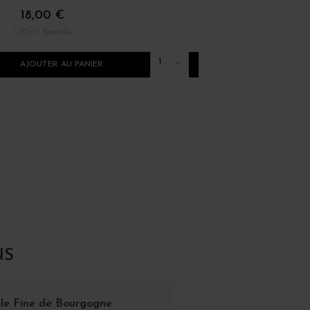
18,00 €
72,00 €
/ 70 cl : Bouteille
/ 70 cl : Bouteille
1
AJOUTER AU PANIER
AJOUTER AU PANI
NS
lle Fine de Bourgogne