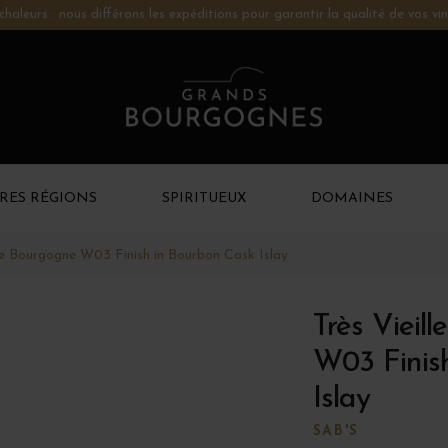
chaleurs : nous différons les expéditions pour garantir la qualité de vos vin
RES RÉGIONS
SPIRITUEUX
DOMAINES
 de Bourgogne W03 Finish in Bourbon Cask Islay
Très Vieil
W03 Finis
Islay
SAB'S