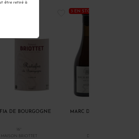
t être retiré à
3 EN STOCK
FIA DE BOURGOGNE
MARC DE BOURGOGNE HOR
16°
44°
MAISON BRIOTTET
DOMAINE DROUHIN-LARO