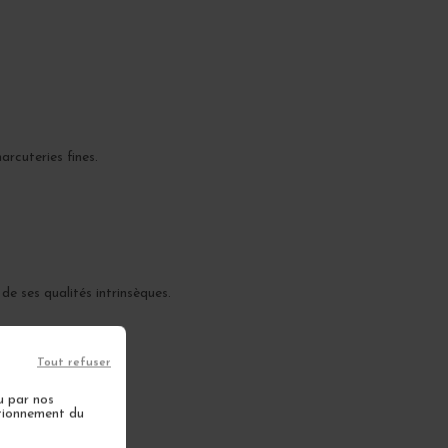
arcuteries fines.
e ses qualités intrinsèques.
Tout refuser
u par nos
ctionnement du