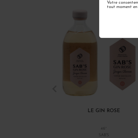
Votre consenteme
tout moment en u
LE GIN ROSE
46°
SAB'S