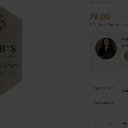
Eaux de Vie
79.00
€
P
TTC · Hors frais de livra
MO
L'e
Par
Appellation
Bo
Contenance