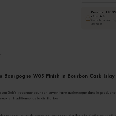
Paiement 100
sécurisé
Carte bancaire, Pay
virement
T
 de Bourgogne W03 Finish in Bourbon Cask Islay
aison
Sab's
, reconnue pour son savoir-faire authentique dans la productio
ux et traditionnel de la distillation.