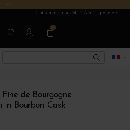
s.
Qui sommes-nous
GB MAG
Espace pro
0
le Fine de Bourgogne
h in Bourbon Cask