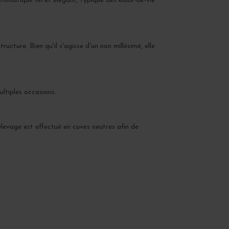
 aromatique fin et élégant, typique des eaux-de-vie
cture. Bien qu'il s'agisse d'un non millésimé, elle
ltiples occasions.
'élevage est effectué en cuves neutres afin de