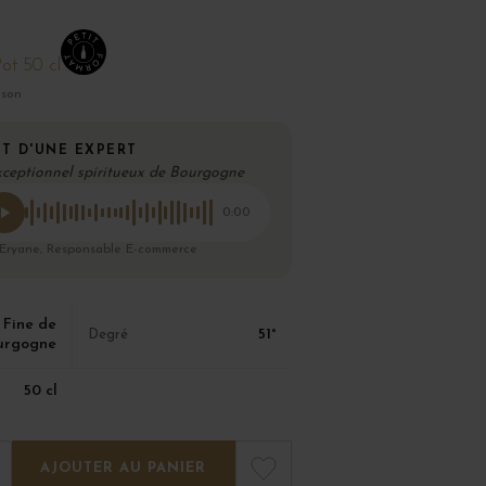
ot 50 cl
ison
T D'UNE EXPERT
xceptionnel spiritueux de Bourgogne
0:00
 Eryane, Responsable E-commerce
Fine de
51°
Degré
urgogne
50 cl
AJOUTER AU PANIER