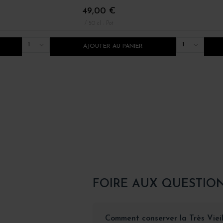
49,00 €
/ 50 cl : Pot
1
1
AJOUTER AU PANIER
FOIRE AUX QUESTIO
Comment conserver la Très Viei