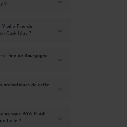
ay ?
 Vieille Fine de
n Cask Islay ?
tte Fine de Bourgogne
es aromatiques de cette
e Bourgogne W03 Finish
ue-t-elle ?