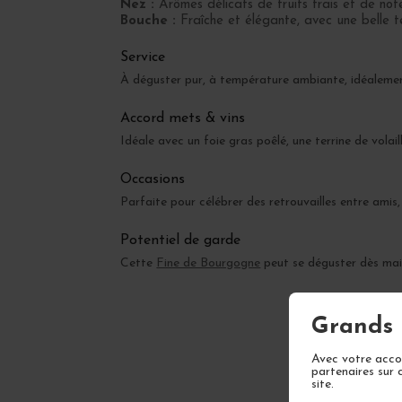
Nez :
Arômes délicats de fruits frais et de not
Bouche :
Fraîche et élégante, avec une belle te
Service
À déguster pur, à température ambiante, idéalemen
Accord mets & vins
Idéale avec un foie gras poêlé, une terrine de vola
Occasions
Parfaite pour célébrer des retrouvailles entre amis
Potentiel de garde
Cette
Fine de Bourgogne
peut se déguster dès main
Grands 
Avec votre accor
partenaires sur 
site.