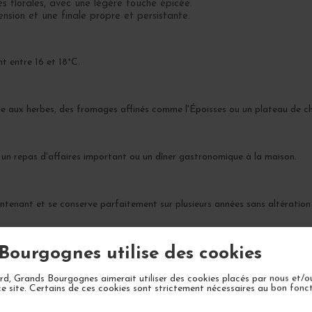
es florales, avec une légère touche épicée.
nsion et une finale propre et persistante.
t entre 16 et 18°C.
ille aux herbes, des fromages affinés comme l'Époisses ou un plateau de ch
, un repas d'affaires important ou un dîner gastronomique à la maison.
tenant et se conserve parfaitement sur plusieurs années sans altération d
Bourgognes utilise des cookies
d, Grands Bourgognes aimerait utiliser des cookies placés par nous et/o
ce site. Certains de ces cookies sont strictement nécessaires au bon fon
VOTRE PROCHAIN COUP DE COEUR