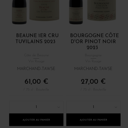
BEAUNE 1ER CRU
BOURGOGNE CÔTE
TUVILAINS 2023
D'OR PINOT NOIR
2023
Côte de Beaune
Bourgogne
Vin Rouge
Vin Rouge
MARCHAND-TAWSE
MARCHAND-TAWSE
61,00 €
27,00 €
/ 75 cl : Bouteille
/ 75 cl : Bouteille
1
1
AJOUTER AU PANIER
AJOUTER AU PANIER