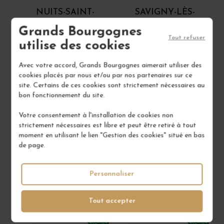
NUITS-SAINT-
SAVIGNY-LÈS-
GEORGES 2023
BEAUNE 1ER CRU LES
Grands Bourgognes
LAVIÈRES... 2023
Tout refuser
utilise des cookies
Côte de Nuits
Côte de Beaune
Vin Rouge
Vin Rouge
Avec votre accord, Grands Bourgognes aimerait utiliser des
MARCHAND-TAWSE
MARCHAND-TAWSE
cookies placés par nous et/ou par nos partenaires sur ce
site. Certains de ces cookies sont strictement nécessaires au
66,00 €
59,00 €
bon fonctionnement du site.
/ 75 cl : Bouteille
/ 75 cl : Bouteille
Votre consentement à l'installation de cookies non
strictement nécessaires est libre et peut être retiré à tout
moment en utilisant le lien "Gestion des cookies" situé en bas
1
1
de page.
AJOUTER AU PANIER
AJOUTER AU PANIER
Personnaliser
5 EN STOCK
Tout accepter