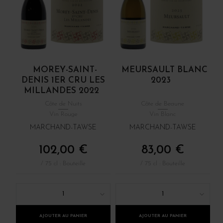
MOREY-SAINT-
MEURSAULT BLANC
DENIS 1ER CRU LES
2023
MILLANDES 2022
Côte de Nuits
Côte de Beaune
Vin Rouge
Vin Blanc
MARCHAND-TAWSE
MARCHAND-TAWSE
102,00 €
83,00 €
/ 75 cl : Bouteille
/ 75 cl : Bouteille
1
1
AJOUTER AU PANIER
AJOUTER AU PANIER