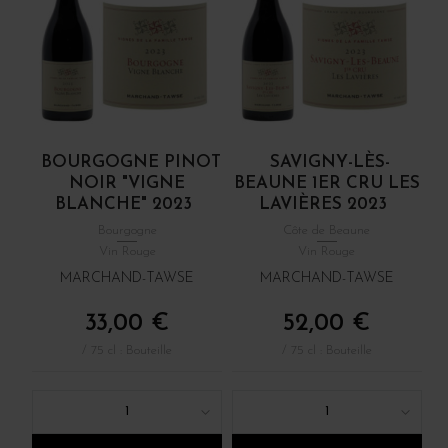
BOURGOGNE PINOT
SAVIGNY-LÈS-
NOIR "VIGNE
BEAUNE 1ER CRU LES
BLANCHE" 2023
LAVIÈRES 2023
Bourgogne
Côte de Beaune
Vin Rouge
Vin Rouge
MARCHAND-TAWSE
MARCHAND-TAWSE
33,00 €
52,00 €
/ 75 cl : Bouteille
/ 75 cl : Bouteille
1
1