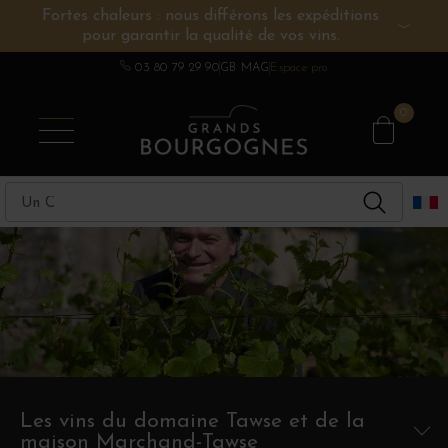
Fortes chaleurs : nous différons les expéditions
pour garantir la qualité de vos vins.
VINS DE BOURGOGNE
AUTRES RÉGIONS
CHAMPAGNE
SPIRITUEUX
DOMAINES
03 80 79 29 90
GB MAG
Espace pro
0
Les vins du domaine Tawse et de la
maison Marchand-Tawse