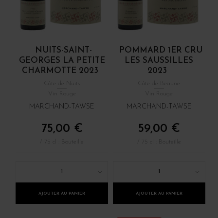
NUITS-SAINT-
POMMARD 1ER CRU
GEORGES LA PETITE
LES SAUSSILLES
CHARMOTTE 2023
2023
Côte de Nuits
Côte de Beaune
Vin Rouge
Vin Rouge
MARCHAND-TAWSE
MARCHAND-TAWSE
75,00 €
59,00 €
/ 75 cl : Bouteille
/ 75 cl : Bouteille
1
1
AJOUTER AU PANIER
AJOUTER AU PANIER