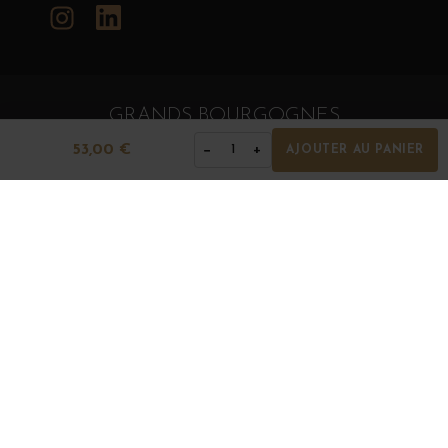
Instagram
LinkedIn
GRANDS BOURGOGNES
© Grands Bourgognes 2026
53,00 €
−
+
1
AJOUTER AU PANIER
- tous droits réservés -
Agence BWA
La vente d'alcool est strictement interdite aux mineurs.
L'abus d'alcool est dangereux pour la santé. À
consommer avec modération.