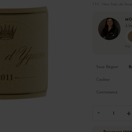
TTC · Hors frais de livra
MO
L'o
Par
B
Sous Région
Couleur
Contenance