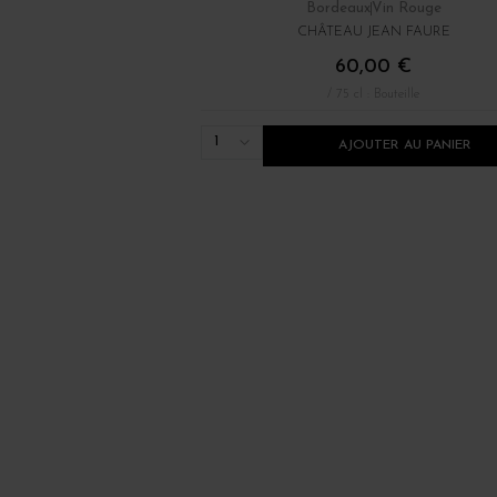
Bordeaux
Vin Rouge
CHÂTEAU JEAN FAURE
60,00 €
/ 75 cl : Bouteille
1
AJOUTER AU PANIER