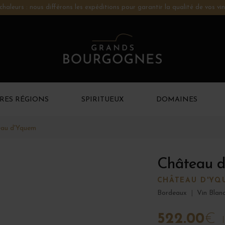
chaleurs : nous différons les expéditions pour garantir la qualité de vos vin
RES RÉGIONS
SPIRITUEUX
DOMAINES
au d'Yquem
Château d
CHÂTEAU D'YQ
Bordeaux
|
Vin Blan
522.00
€