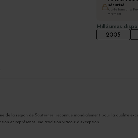
Paiement 100
sécurisé
Carte bancaire, Pay
virement
Millésimes dispo
2005
T
ue de la région de
Sauternes
, reconnue mondialement pour la qualité exce
lation et représente une tradition viticole d'exception.