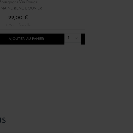
Bourgogne
Vin Rouge
Bourgogne
Vin Rouge
MAINE RENÉ BOUVIER
DOMINIQUE LAURENT
22,00 €
12,00 €
/ 75 cl : Bouteille
/ 75 cl : Bouteille
1
AJOUTER AU PANIER
AJOUTER AU PANI
NS