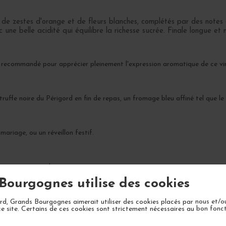
, de zestes d'orange et de fleurs blanches, complétés par des notes 
ne belle acidité qui équilibre la richesse sucrée. Finale longue et
st recommandé pour apprécier pleinement l'expression aromatique de ce vi
uffe noire du Périgord en fin de repas, un fromage bleu affiné tel que l
mariage, ou un réveillon festif.
 un apogée attendu entre 2026 et 2036.
Bourgognes utilise des cookies
d, Grands Bourgognes aimerait utiliser des cookies placés par nous et/o
ce site. Certains de ces cookies sont strictement nécessaires au bon fon