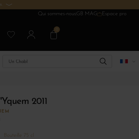
s.
Qui sommes-nous
GB MAG
Espace pro
0
'Yquem 2011
UEM
c
Bouteille 75 cl