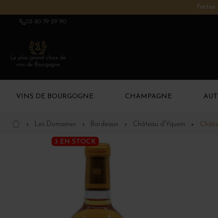
Fortes 
03 80 79 29 90
Le plus grand choix de
vins de Bourgogne
VINS DE BOURGOGNE
CHAMPAGNE
AUT
Les Domaines
Bordeaux
Château d'Yquem
Châte
3 EN STOCK