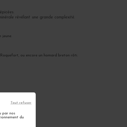
épicées.
 minérale révélant une grande complexité.
n jeune.
e Roquefort, ou encore un homard breton rôti.
Tout refuser
u par nos
ctionnement du