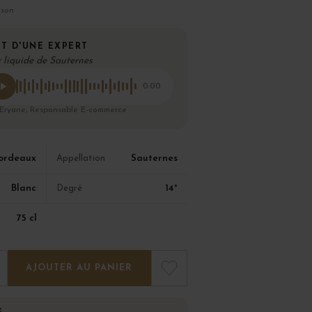
ison
T D'UNE EXPERT
r liquide de Sauternes
0:00
 Eryane, Responsable E-commerce
ordeaux
Sauternes
Appellation
Blanc
14°
Degré
75 cl
AJOUTER AU PANIER