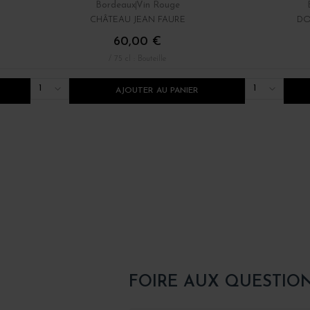
Bordeaux
Vin Rouge
CHÂTEAU JEAN FAURE
DO
60,00 €
/ 75 cl : Bouteille
1
1
AJOUTER AU PANIER
FOIRE AUX QUESTIO