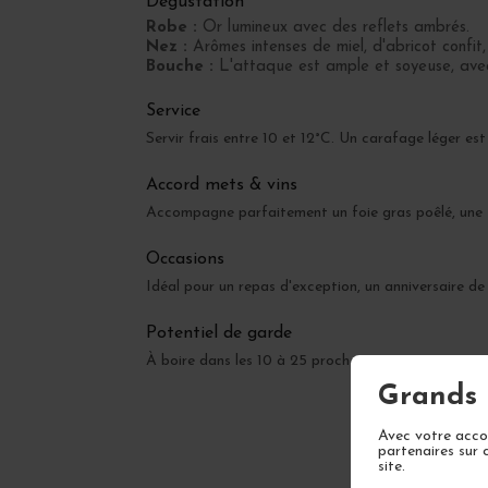
Dégustation
Robe :
Or lumineux avec des reflets ambrés.
Nez :
Arômes intenses de miel, d'abricot confit
Bouche :
L'attaque est ample et soyeuse, avec u
Service
Servir frais entre 10 et 12°C. Un carafage léger e
Accord mets & vins
Accompagne parfaitement un foie gras poêlé, une tr
Occasions
Idéal pour un repas d'exception, un anniversaire de 
Potentiel de garde
À boire dans les 10 à 25 prochaines années, avec
Grands 
Avec votre accor
partenaires sur 
site.