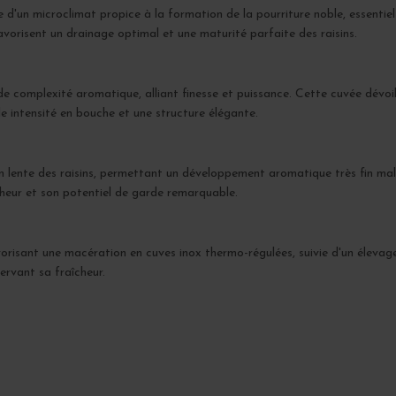
ie d'un microclimat propice à la formation de la pourriture noble, essentie
vorisent un drainage optimal et une maturité parfaite des raisins.
e complexité aromatique, alliant finesse et puissance. Cette cuvée dévoil
le intensité en bouche et une structure élégante.
n lente des raisins, permettant un développement aromatique très fin mal
îcheur et son potentiel de garde remarquable.
orisant une macération en cuves inox thermo-régulées, suivie d'un élevage
ervant sa fraîcheur.