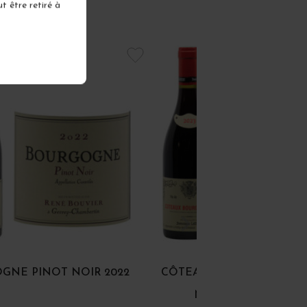
t être retiré à
GNE PINOT NOIR 2022
CÔTEAUX BOURGUIGNON
NOIR ET GAMAY 202