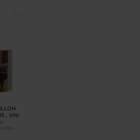
ILLON
... 2021
ge
S FÉES