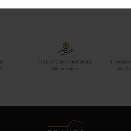
NS
FIDÉLITÉ RÉCOMPENSÉE
LIVRAIS
é
5% de remise
en 48/