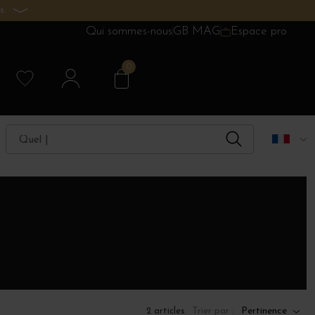
s.
Qui sommes-nous
GB MAG
Espace pro
0
Trier par :
Pertinence
2 articles