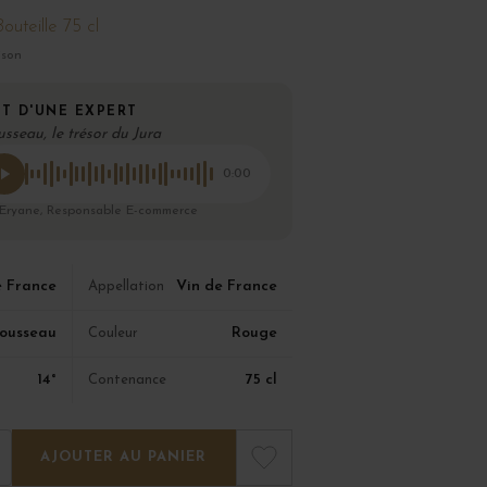
Bouteille 75 cl
ison
T D'UNE EXPERT
usseau, le trésor du Jura
0:00
 Eryane, Responsable E-commerce
e France
Vin de France
Appellation
ousseau
Rouge
Couleur
14°
75 cl
Contenance
AJOUTER AU PANIER