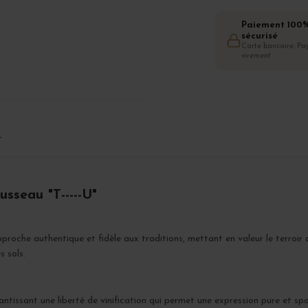
Paiement 100
sécurisé
Carte bancaire, Pay
virement
T
sseau "T-----U"
roche authentique et fidèle aux traditions, mettant en valeur le terroir 
s sols.
rantissant une liberté de vinification qui permet une expression pure et sp