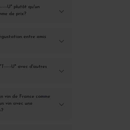
-----U" plutôt qu'un
mme de prix?
égustation entre amis
T-----U" avec d'autres
 un vin de France comme
'un vin avec une
e?