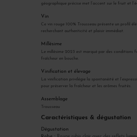
géographique précise met l’accent sur le fruit et l’éq
Vin
Ce vin rouge 100% Trousseau présente un profil élé
recherchant authenticité et plaisir immédiat.
Millésime
Le millésime 2023 est marqué par des conditions fav
fraîcheur en bouche.
Vinification et élevage
La vinification privilégie la spontanéité et l’exp
pour préserver la fraîcheur et les arômes fruités.
Assemblage
Trousseau
Caractéristiques & dégustation
Dégustation
Robe :
Rouge rubis clair avec des reflets lumin