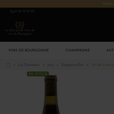
Fortes 
03 80 79 29 90
Le plus grand choix de
vins de Bourgogne
VINS DE BOURGOGNE
CHAMPAGNE
AUT
Les Domaines
Jura
Goypieron Eric
Vin de France
EN STOCK