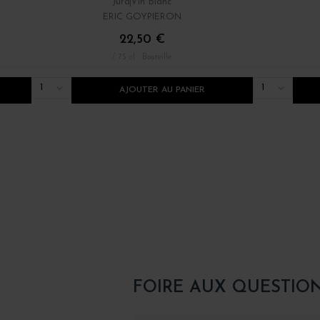
Jura
Vin Blanc
ERIC GOYPIERON
22,50 €
/ 75 cl : Bouteille
1
1
AJOUTER AU PANIER
FOIRE AUX QUESTIO