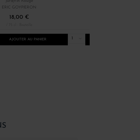
Jura
Vin Rouge
Jura
Vin Blanc
ERIC GOYPIERON
DOMAINE TISSOT
18,00 €
46,00 €
/ 75 cl : Bouteille
/ 75 cl : Bouteille
1
AJOUTER AU PANIER
AJOUTER AU PANI
NS