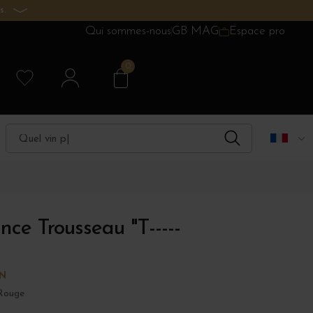
s.
Qui sommes-nous
GB MAG
Espace pro
0
nce Trousseau "T-----
ON
Rouge