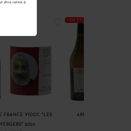
t être retiré à
1 EN STOCK
E FRANCE VIDOC "LES
ARBOIS CHARDONNAY 
VERGERS" 2023
BRUYÈRES" 2023