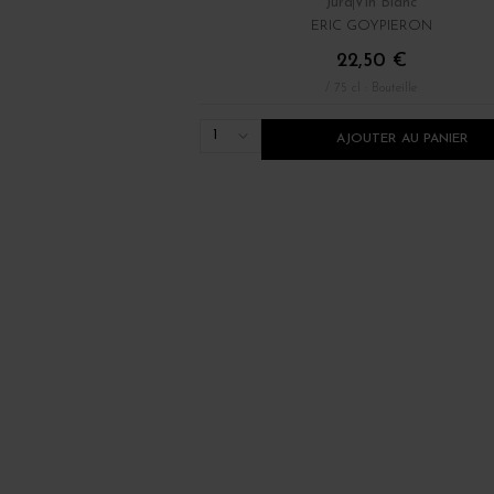
Jura
Vin Blanc
ERIC GOYPIERON
22,50 €
/ 75 cl : Bouteille
1
AJOUTER AU PANIER