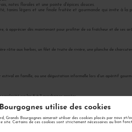
ais, notes florales et une pointe d'épices douces.
é, tanins légers et une finale fruitée et gourmande qui invite à la 
e, à apprécier dès maintenant pour profiter de sa fraîcheur et de ses ar
 rôtie aux herbes, un filet de truite de rivière, une planche de charcuter
r estival en famille, ou une dégustation informelle lors d’un apéritif gour
omplexité sur les 5 à 7 prochaines années.
Bourgognes utilise des cookies
d, Grands Bourgognes aimerait utiliser des cookies placés par nous et/o
ce site. Certains de ces cookies sont strictement nécessaires au bon fon