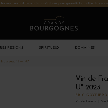
chaleurs : nous différons les expéditions pour garantir la qualité de vos vin
RES RÉGIONS
SPIRITUEUX
DOMAINES
 Trousseau "T-----U"
Vin de Fra
U" 2023
ERIC GOYPIER
Vin de France
|
Vin 