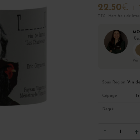
22.50
€
TTC · Hors frais de livra
MO
Tro
Par
Vin d
Sous Région
Tr
Cépage
Degré