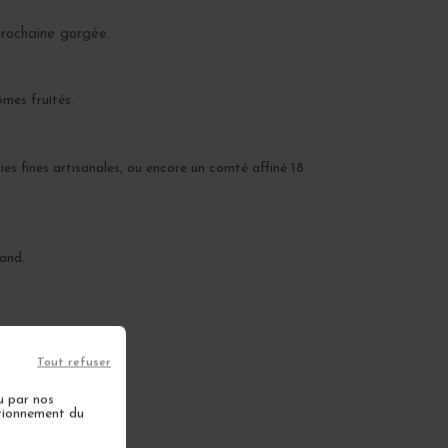
prochaine gorgée.
ômes fruités.
ies fines artisanales, ou encore un comté affiné 18
mand.
Tout refuser
u par nos
ctionnement du