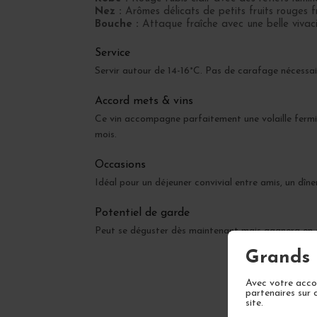
Nez :
Arômes délicats de petits fruits rouges fr
Bouche :
Attaque fraîche avec une belle vivacit
Service
Servir autour de 14-16°C. Pas de carafage nécessair
Accord mets & vins
Ce vin accompagne parfaitement une volaille fermière
mois.
Occasions
Idéal pour un déjeuner convivial entre amis, un dîne
Potentiel de garde
Peut se déguster dès maintenant mais gagnera en c
Grands 
Avec votre accor
partenaires sur 
site.