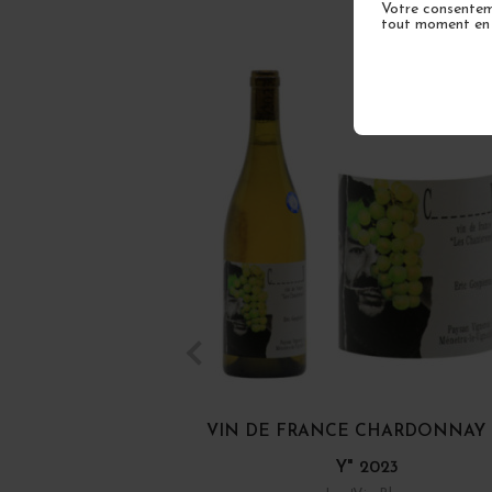
Votre consenteme
tout moment en u
VIN DE FRANCE CHARDONNAY "C
Y" 2023