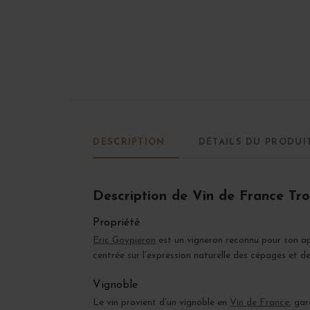
DESCRIPTION
DÉTAILS DU PRODUI
Description de Vin de France Trou
Propriété
Eric Goypieron
est un vigneron reconnu pour son app
centrée sur l’expression naturelle des cépages et de
Vignoble
Le vin provient d’un vignoble en
Vin de France
, ga