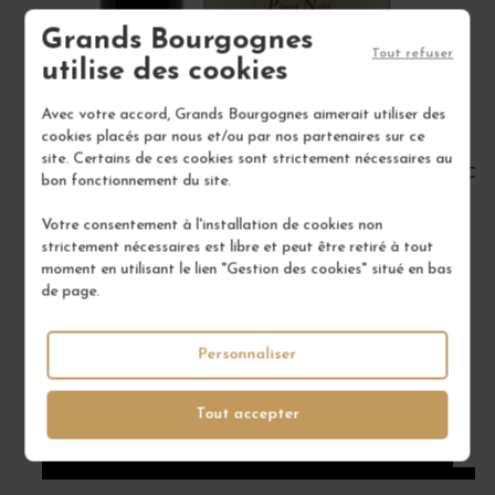
Grands Bourgognes
Tout refuser
utilise des cookies
Avec votre accord, Grands Bourgognes aimerait utiliser des
cookies placés par nous et/ou par nos partenaires sur ce
site. Certains de ces cookies sont strictement nécessaires au
BOURGOGNE PINOT NOIR 2022
CÔT
bon fonctionnement du site.
Bourgogne
Votre consentement à l'installation de cookies non
Vin Rouge
strictement nécessaires est libre et peut être retiré à tout
DOMAINE RENÉ BOUVIER
moment en utilisant le lien "Gestion des cookies" situé en bas
de page.
22,00 €
/ 75 cl : Bouteille
Personnaliser
1
Tout accepter
AJOUTER AU PANIER