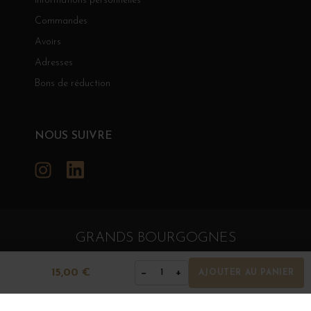
Informations personnelles
Commandes
Avoirs
Adresses
Bons de réduction
NOUS SUIVRE
Instagram
LinkedIn
GRANDS BOURGOGNES
© Grands Bourgognes 2026
- tous droits réservés -
Agence BWA
15,00 €
−
+
1
AJOUTER AU PANIER