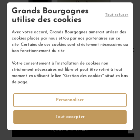
Grands Bourgognes
Tout refuser
utilise des cookies
Avec votre accord, Grands Bourgognes aimerait utiliser des
cookies placés par nous et/ou par nos partenaires sur ce
site. Certains de ces cookies sont strictement nécessaires au
BOURGOGNE PINOT NOIR 2022
CÔT
bon fonctionnement du site.
Bourgogne
Votre consentement à l'installation de cookies non
Vin Rouge
strictement nécessaires est libre et peut être retiré à tout
DOMAINE RENÉ BOUVIER
moment en utilisant le lien "Gestion des cookies" situé en bas
de page.
22,00 €
/ 75 cl : Bouteille
Personnaliser
1
Tout accepter
AJOUTER AU PANIER