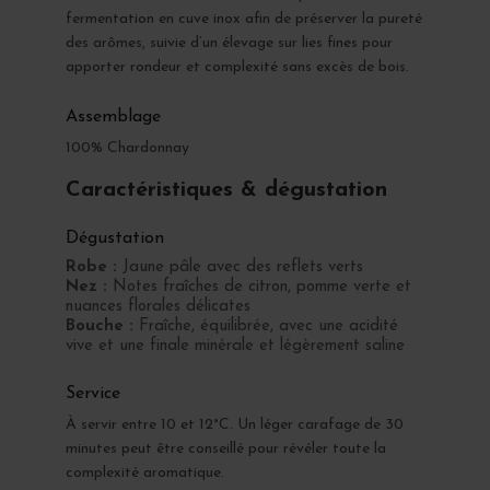
fermentation en cuve inox afin de préserver la pureté
des arômes, suivie d’un élevage sur lies fines pour
apporter rondeur et complexité sans excès de bois.
Assemblage
100% Chardonnay
Caractéristiques & dégustation
Dégustation
Robe :
Jaune pâle avec des reflets verts
Nez :
Notes fraîches de citron, pomme verte et
nuances florales délicates
Bouche :
Fraîche, équilibrée, avec une acidité
vive et une finale minérale et légèrement saline
Service
À servir entre 10 et 12°C. Un léger carafage de 30
minutes peut être conseillé pour révéler toute la
complexité aromatique.