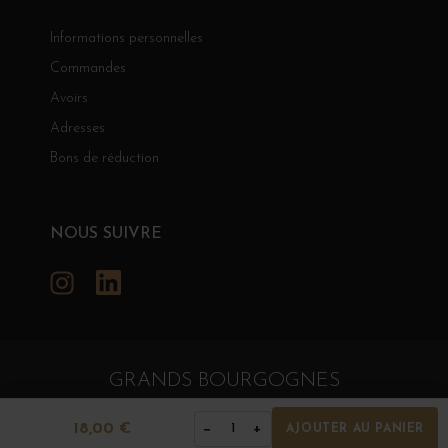
Informations personnelles
Commandes
Avoirs
Adresses
Bons de réduction
NOUS SUIVRE
Instagram
LinkedIn
GRANDS BOURGOGNES
© Grands Bourgognes 2026
- tous droits réservés -
Agence BWA
18,00 €
−
+
1
AJOUTER AU PANIER