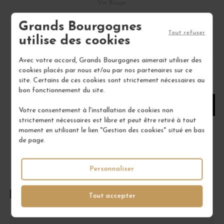
Vin Rouge
DOMAINE HENRI DELAGRANGE ET FILS
Grands Bourgognes
Tout refuser
60,00 €
utilise des cookies
/ 75 cl : Bouteille
Avec votre accord, Grands Bourgognes aimerait utiliser des
cookies placés par nous et/ou par nos partenaires sur ce
site. Certains de ces cookies sont strictement nécessaires au
1
bon fonctionnement du site.
AJOUTER AU PANIER
Votre consentement à l'installation de cookies non
strictement nécessaires est libre et peut être retiré à tout
moment en utilisant le lien "Gestion des cookies" situé en bas
de page.
Personnaliser
FOIRE AUX QUESTIONS
Tout accepter