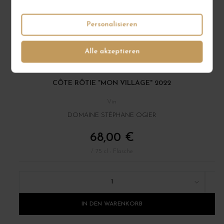
Personalisieren
Alle akzeptieren
CÔTE RÔTIE "MON VILLAGE" 2022
Vin
DOMAINE STÉPHANE OGIER
68,00 €
/ 75 cl : Flasche
1
IN DEN WARENKORB