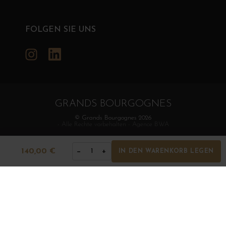
FOLGEN SIE UNS
Instagram
LinkedIn
GRANDS BOURGOGNES
© Grands Bourgognes 2026
- Alle Rechte vorbehalten -
Agence BWA
140,00 €
−
+
1
IN DEN WARENKORB LEGEN
Der Verkauf von Alkohol an Minderjährige ist strengstens
verboten. Alkoholmissbrauch ist gesundheitsschädlich. In
Maßen konsumieren.