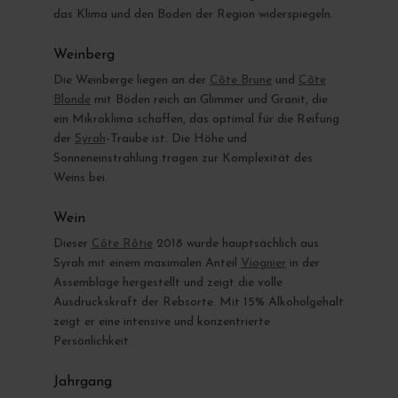
das Klima und den Boden der Region widerspiegeln.
Weinberg
Die Weinberge liegen an der
Côte Brune
und
Côte
Blonde
mit Böden reich an Glimmer und Granit, die
ein Mikroklima schaffen, das optimal für die Reifung
der
Syrah
-Traube ist. Die Höhe und
Sonneneinstrahlung tragen zur Komplexität des
Weins bei.
Wein
Dieser
Côte Rôtie
2018 wurde hauptsächlich aus
Syrah mit einem maximalen Anteil
Viognier
in der
Assemblage hergestellt und zeigt die volle
Ausdruckskraft der Rebsorte. Mit 15% Alkoholgehalt
zeigt er eine intensive und konzentrierte
Persönlichkeit.
Jahrgang