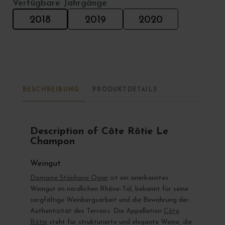
Verfügbare Jahrgänge
2018
2019
2020
BESCHREIBUNG
PRODUKTDETAILS
Description of Côte Rôtie Le
Champon
Weingut
Domaine Stéphane Ogier
ist ein anerkanntes
Weingut im nördlichen Rhône-Tal, bekannt für seine
sorgfältige Weinbergsarbeit und die Bewahrung der
Authentizität des Terroirs. Die Appellation
Côte
Rôtie
steht für strukturierte und elegante Weine, die