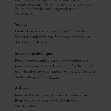
Gaumen:
Am Gaumen strukturiert und
ausgewogen, mit festen Tanninen und lebendiger
Säure, die Frische und Lagerfähigkeit
garantieren.
Service
Empfohlene Serviertemperatur 16-18°C. Vor dem
Servieren mindestens eine Stunde dekantieren, um
das Aromaprofil zu entfalten.
Speiseempfehlungen
Passt hervorragend zu gereiftem Rinderkotelett,
Lammkarree mit Kräuterkruste, fangfrischer Forelle
à la Meunière sowie zu Käsesorten wie Époisses oder
24 Monate gereiftem
Comté
.
Anlässe
Ideal für Familienfeiern, formelle Abendessen mit
Freunden und als besonderes Geschenk für
Weinliebhaber.