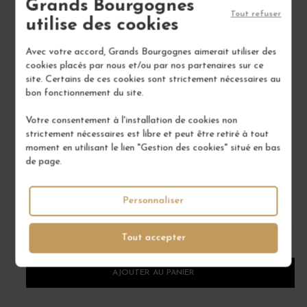
Grands Bourgognes
Tout refuser
utilise des cookies
Avec votre accord, Grands Bourgognes aimerait utiliser des
cookies placés par nous et/ou par nos partenaires sur ce
site. Certains de ces cookies sont strictement nécessaires au
bon fonctionnement du site.
LE GIN ROSE
Votre consentement à l'installation de cookies non
46°
strictement nécessaires est libre et peut être retiré à tout
moment en utilisant le lien "Gestion des cookies" situé en bas
SAB'S
de page.
46,00 €
Personnaliser
/ 50 cl : Pot
Tout accepter
1
AJOUTER AU PANIER