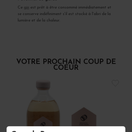
Ce
gin
est prêt à être consommé immédiatement et
se conserve indéfiniment s'il est stocké à l'abri de la
lumière et de la chaleur.
VOTRE PROCHAIN COUP DE
COEUR