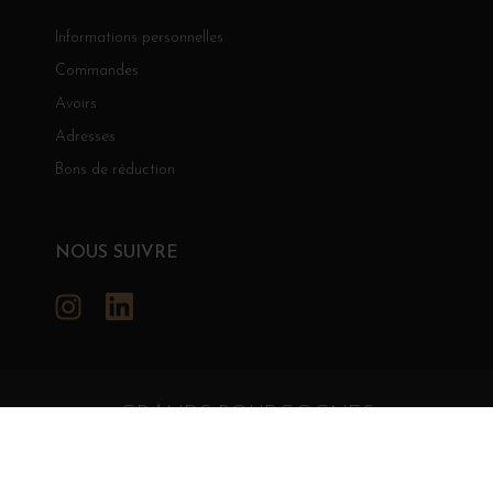
Informations personnelles
Commandes
Avoirs
Adresses
Bons de réduction
NOUS SUIVRE
Instagram
LinkedIn
GRANDS BOURGOGNES
© Grands Bourgognes 2026
- tous droits réservés -
Agence BWA