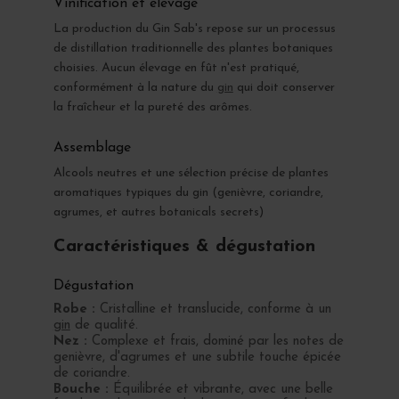
Vinification et élevage
La production du Gin Sab's repose sur un processus
de distillation traditionnelle des plantes botaniques
choisies. Aucun élevage en fût n'est pratiqué,
conformément à la nature du
gin
qui doit conserver
la fraîcheur et la pureté des arômes.
Assemblage
Alcools neutres et une sélection précise de plantes
aromatiques typiques du gin (genièvre, coriandre,
agrumes, et autres botanicals secrets)
Caractéristiques & dégustation
Dégustation
Robe :
Cristalline et translucide, conforme à un
gin
de qualité.
Nez :
Complexe et frais, dominé par les notes de
genièvre, d'agrumes et une subtile touche épicée
de coriandre.
Bouche :
Équilibrée et vibrante, avec une belle