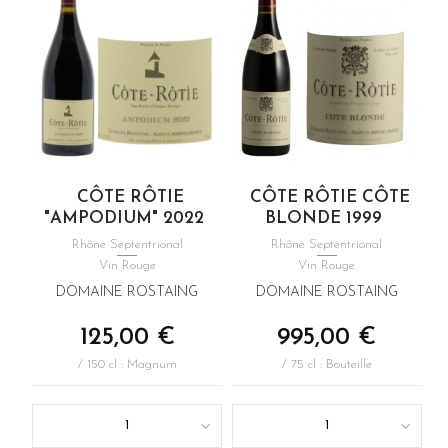
CÔTE RÔTIE
CÔTE RÔTIE CÔTE
"AMPODIUM" 2022
BLONDE 1999
Rhône Septentrional
Rhône Septentrional
Vin Rouge
Vin Rouge
DOMAINE ROSTAING
DOMAINE ROSTAING
125,00 €
995,00 €
/ 150 cl : Magnum
/ 75 cl : Bouteille
1
1