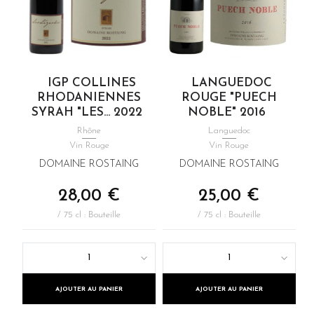
IGP COLLINES
LANGUEDOC
RHODANIENNES
ROUGE "PUECH
SYRAH "LES... 2022
NOBLE" 2016
Rhône
Languedoc
Vin Rouge
Vin Rouge
DOMAINE ROSTAING
DOMAINE ROSTAING
28,00 €
25,00 €
/ 75 cl : Bouteille
/ 75 cl : Bouteille
1
1
AJOUTER AU PANIER
AJOUTER AU PANIER