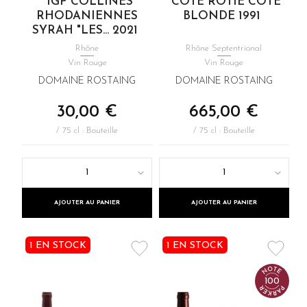
IGP COLLINES
CÔTE RÔTIE CÔTE
RHODANIENNES
BLONDE 1991
SYRAH "LES... 2021
Rhône
Rhône Septentrional
Vin Rouge
Vin Rouge
DOMAINE ROSTAING
DOMAINE ROSTAING
30,00 €
665,00 €
/ 75 cl : Bouteille
/ 75 cl : Bouteille
1
1
AJOUTER AU PANIER
AJOUTER AU PANIER
1 EN STOCK
1 EN STOCK
100