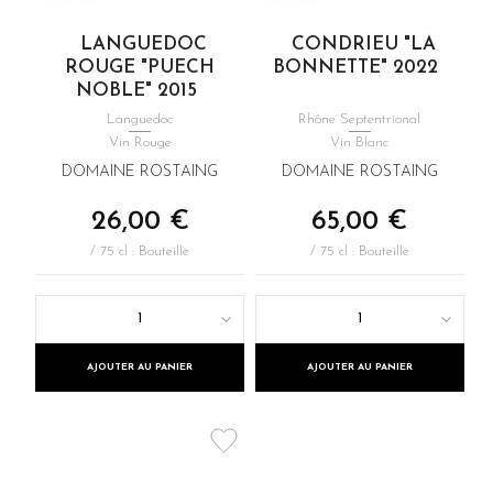
LANGUEDOC
CONDRIEU "LA
ROUGE "PUECH
BONNETTE" 2022
NOBLE" 2015
Languedoc
Rhône Septentrional
Vin Rouge
Vin Blanc
DOMAINE ROSTAING
DOMAINE ROSTAING
26,00 €
65,00 €
/ 75 cl : Bouteille
/ 75 cl : Bouteille
1
1
AJOUTER AU PANIER
AJOUTER AU PANIER