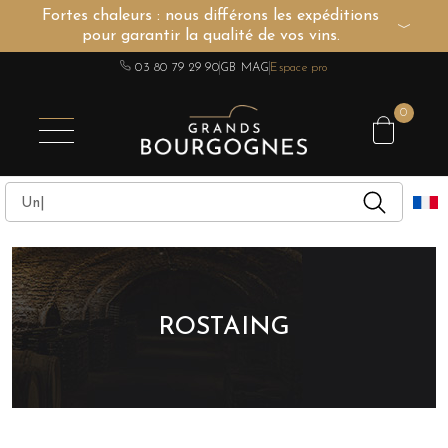
Fortes chaleurs : nous différons les expéditions
pour garantir la qualité de vos vins.
VINS DE BOURGOGNE
AUTRES RÉGIONS
CHAMPAGNE
SPIRITUEUX
DOMAINES
03 80 79 29 90
GB MAG
Espace pro
0
ROSTAING