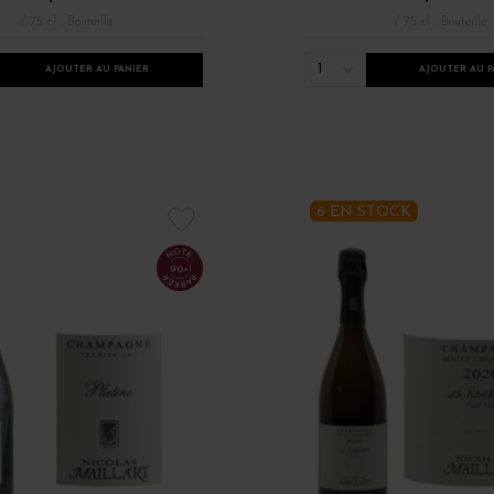
/ 75 cl : Bouteille
/ 75 cl : Bouteille
1
AJOUTER AU PANIER
AJOUTER AU P
6 EN STOCK
90+