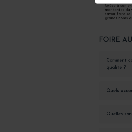
Grâce à son en
montantes du v
savoir-faire se
grands noms du
FOIRE A
Comment con
qualité ?
Quels accor
Quelles son