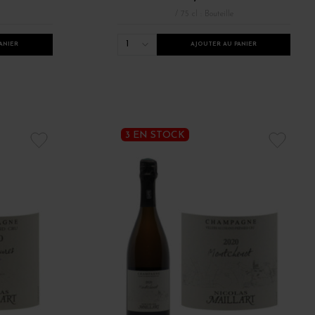
/ 75 cl : Bouteille
1
ANIER
AJOUTER AU PANIER
3 EN STOCK