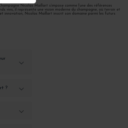
 Champagne Nicolas Maillart s’impose comme l’une des références
ds vins, il représente une vision moderne du champagne, où terroir et
t innovation, Nicolas Maillart inscrit son domaine parmi les futurs
eur
rt ?