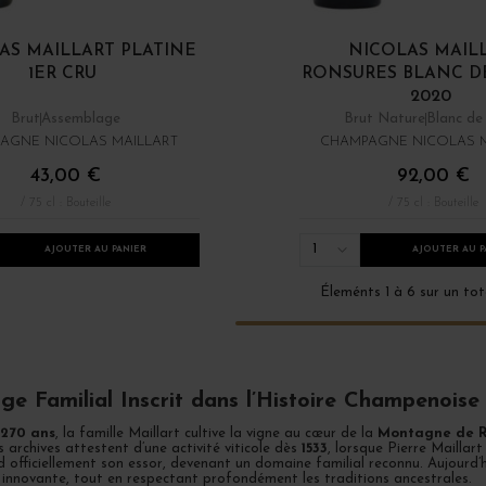
AS MAILLART PLATINE
NICOLAS MAIL
gne millésimé
French Days 2026
Les bulles
Robert Parker Cham
1ER CRU
RONSURES BLANC DE 
2020
Brut
Assemblage
Brut Nature
Blanc de
AGNE NICOLAS MAILLART
CHAMPAGNE NICOLAS M
43,00 €
92,00 €
/ 75 cl : Bouteille
/ 75 cl : Bouteille
1
AJOUTER AU PANIER
AJOUTER AU P
Éleménts 1 à 6 sur un tot
ge Familial Inscrit dans l’Histoire Champenoise
270 ans
, la famille Maillart cultive la vigne au cœur de la
Montagne de 
 archives attestent d’une activité viticole dès
1533
, lorsque Pierre Maillar
 officiellement son essor, devenant un domaine familial reconnu. Aujourd’
innovante, tout en respectant profondément les traditions ancestrales.