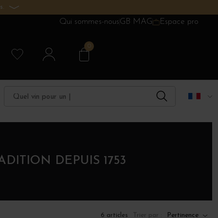
s.
Qui sommes-nous
GB MAG
Espace pro
0
DITION DEPUIS 1753
Trier par :
Pertinence
6 articles