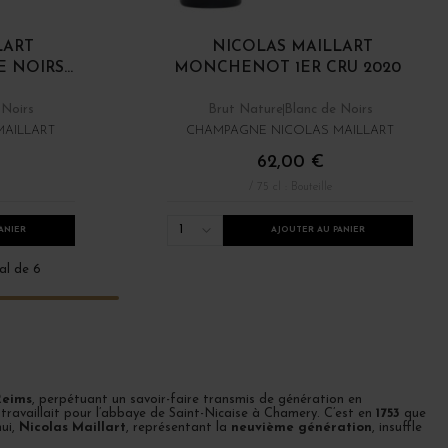
LART
NICOLAS MAILLART
pagne
NOIRS...
MONCHENOT 1ER CRU 2020
 Noirs
Brut Nature
Blanc de Noirs
AILLART
CHAMPAGNE NICOLAS MAILLART
62,00 €
/ 75 cl : Bouteille
1
ANIER
AJOUTER AU PANIER
al de 6
Reims
, perpétuant un savoir-faire transmis de génération en
t travaillait pour l’abbaye de Saint-Nicaise à Chamery. C’est en
1753
que
hui,
Nicolas Maillart
, représentant la
neuvième génération
, insuffle