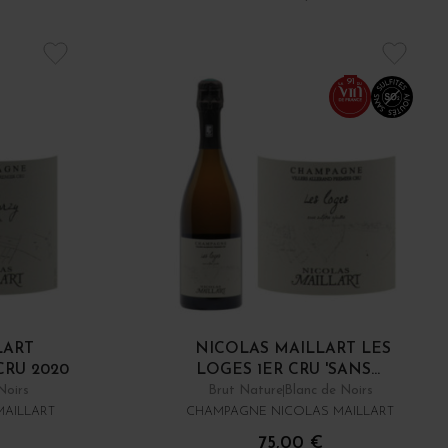
91
LART
NICOLAS MAILLART LES
CRU 2020
LOGES 1ER CRU 'SANS...
Noirs
Brut Nature
Blanc de Noirs
AILLART
CHAMPAGNE NICOLAS MAILLART
75,00 €