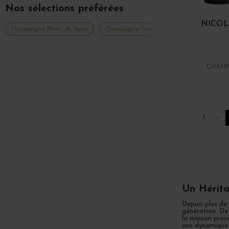
Nos sélections préférées
NICOL
Champagne Blanc de Noirs
Champagne Grands Vignerons
Champa
CHAMP
1
Un Hérita
Depuis plus de
génération. Des
la maison prend
une dynamique 