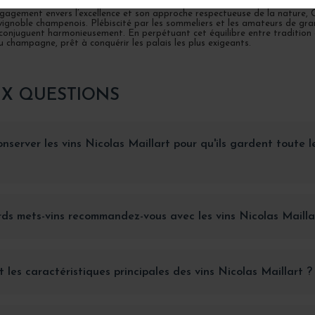
gagement envers l’excellence et son approche respectueuse de la nature,
ignoble champenois. Plébiscité par les sommeliers et les amateurs de gran
 conjuguent harmonieusement. En perpétuant cet équilibre entre tradition e
 champagne, prêt à conquérir les palais les plus exigeants.
UX QUESTIONS
server les vins Nicolas Maillart pour qu'ils gardent toute l
ds mets-vins recommandez-vous avec les vins Nicolas Mailla
t les caractéristiques principales des vins Nicolas Maillart ?