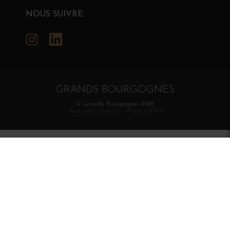
NOUS SUIVRE
Instagram
LinkedIn
GRANDS BOURGOGNES
© Grands Bourgognes 2026
- tous droits réservés -
Agence BWA
La vente d'alcool est strictement interdite aux mineurs.
L'abus d'alcool est dangereux pour la santé. À
consommer avec modération.