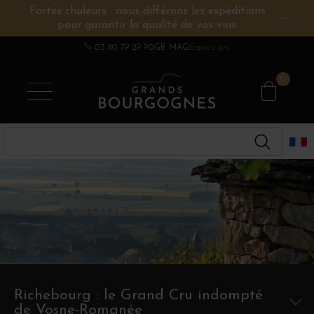
Fortes chaleurs : nous différons les expéditions
pour garantir la qualité de vos vins.
VINS DE BOURGOGNE
AUTRES RÉGIONS
CHAMPAGNE
SPIRITUEUX
DOMAINES
03 80 79 29 90
GB MAG
Espace pro
0
Richebourg : le Grand Cru indompté
de Vosne-Romanée