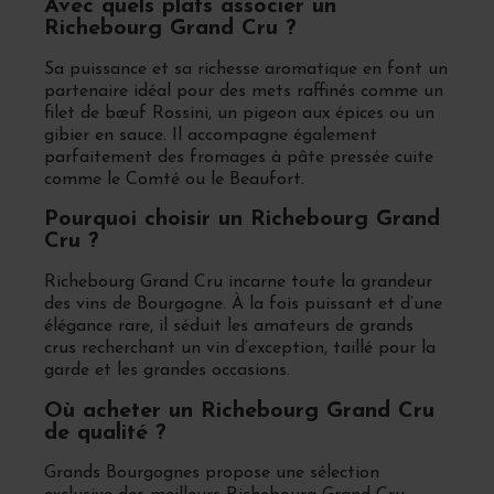
Avec quels plats associer un
Richebourg Grand Cru ?
Sa puissance et sa richesse aromatique en font un
partenaire idéal pour des mets raffinés comme un
filet de bœuf Rossini, un pigeon aux épices ou un
gibier en sauce. Il accompagne également
parfaitement des fromages à pâte pressée cuite
comme le Comté ou le Beaufort.
Pourquoi choisir un Richebourg Grand
Cru ?
Richebourg Grand Cru incarne toute la grandeur
des vins de Bourgogne. À la fois puissant et d’une
élégance rare, il séduit les amateurs de grands
crus recherchant un vin d’exception, taillé pour la
garde et les grandes occasions.
Où acheter un Richebourg Grand Cru
de qualité ?
Grands Bourgognes propose une sélection