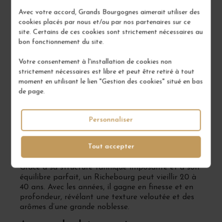
renforçant son statut parmi les crus les plus
Avec votre accord, Grands Bourgognes aimerait utiliser des
convoités.
cookies placés par nous et/ou par nos partenaires sur ce
site. Certains de ces cookies sont strictement nécessaires au
Quels sont les arômes typiques des
bon fonctionnement du site.
Richebourg Grand Cru ?
Richebourg se distingue par une palette
Votre consentement à l'installation de cookies non
aromatique intense et évolutive. Jeune, il exprime
strictement nécessaires est libre et peut être retiré à tout
des notes de fruits noirs (cassis, mûre, cerise
moment en utilisant le lien "Gestion des cookies" situé en bas
noire), de violette et d’épices. Avec le temps, il
de page.
développe des arômes de sous-bois, de truffe, de
cuir et de réglisse, offrant une complexité
Personnaliser
incomparable.
Quel est le potentiel de garde des
Tout accepter
Richebourg Grand Cru ?
Grâce à sa structure tannique imposante et à son
équilibre parfait, un Richebourg peut vieillir 20 à
40 ans. Avec les années, il gagne en finesse et en
profondeur, révélant une texture veloutée et des
arômes d’une grande noblesse.