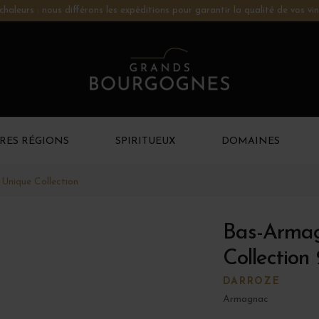
chaleurs : nous différons les expéditions pour garantir la qualité de vos vin
RES RÉGIONS
SPIRITUEUX
DOMAINES
Unique Collection
Bas-Arma
Collection
DARROZE
Armagnac