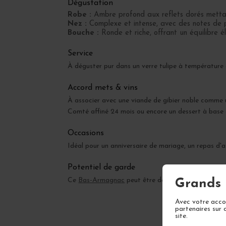
Dégustation
Robe :
Ambre profond aux reflets dorés metta
Nez :
Complexe et intense, avec des notes de pr
Bouche :
Ronde et riche, offrant un équilibre é
Service
À déguster pur dans un verre tulipe à température
Accord mets & vins
À associer avec une viande de gibier noble comme u
Comté affiné 24 mois ou encore un dessert à base d
Occasions
Idéal pour un anniversaire de mariage, un repas d'
Potentiel de garde
Ce
Bas-Armagnac
peut être dégusté dès maintenan
Grands 
Avec votre accor
partenaires sur 
site.