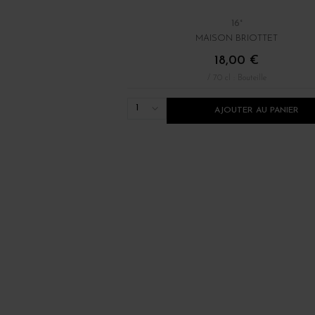
16°
MAISON BRIOTTET
18,00 €
/ 70 cl : Bouteille
1
AJOUTER AU PANIER