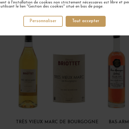
nt à l'installation de cookies non strictement nécessaires est libre et peu
tilisant le lien "Gestion des cookies" situé en bas de page.
VOTRE PROCHAIN COUP DE COEUR
Personnaliser
Tout accepter
1 EN STOC
TRÈS VIEUX MARC DE BOURGOGNE
BAS-ARM