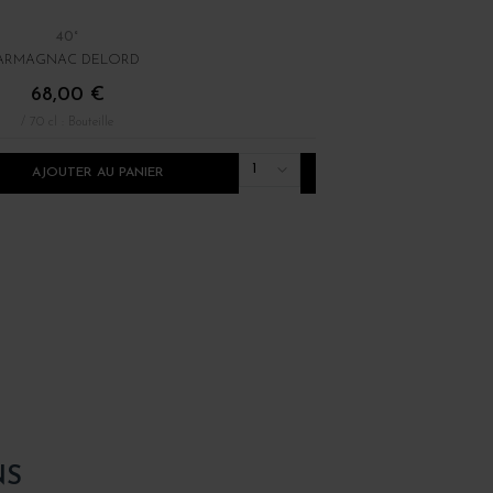
40°
40°
ARMAGNAC DELORD
ARMAGNAC DELORD
68,00 €
106,00 €
/ 70 cl : Bouteille
/ 70 cl : Bouteille
1
AJOUTER AU PANIER
AJOUTER AU PANI
NS