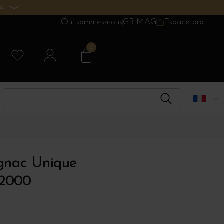
s.
Qui sommes-nous
GB MAG
Espace pro
0
gnac Unique
 2000