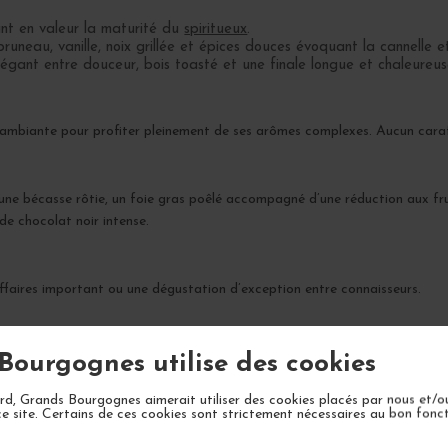
nt en valeur la maturité du
spiritueux
.
uneau, vanille, noix grillée et épices douces évoquant la cannelle 
légant entre douceur, bois toasté et une finale longue et chaleureus
 ambiante pour profiter pleinement de ses arômes complexes. Aucun cara
ne bécasse rôtie, un foie gras poêlé accompagné d’une réduction aux fru
e chocolat noir intense.
affaires important ou une dégustation d’exception entre connaisseurs.
t, avec une fenêtre optimale entre 2024 et 2040 pour apprécier pleine
Bourgognes utilise des cookies
d, Grands Bourgognes aimerait utiliser des cookies placés par nous et/o
ce site. Certains de ces cookies sont strictement nécessaires au bon fon