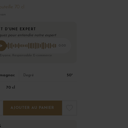
uteille 70 cl
ison
T D'UNE EXPERT
quez pour entendre notre expert
0:00
 Eryane, Responsable E-commerce
rmagnac
50°
Degré
70 cl
AJOUTER AU PANIER
%