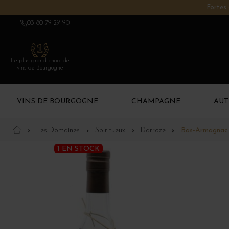
Fortes 
03 80 79 29 90
Le plus grand choix de
vins de Bourgogne
VINS DE BOURGOGNE
CHAMPAGNE
AUT
Les Domaines
Spiritueux
Darroze
Bas-Armagnac 
1 EN STOCK