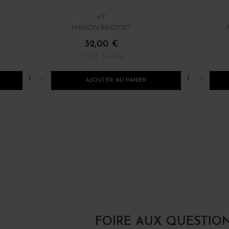
43°
MAISON BRIOTTET
32,00 €
/ 70 cl : Bouteille
1
1
AJOUTER AU PANIER
FOIRE AUX QUESTIO