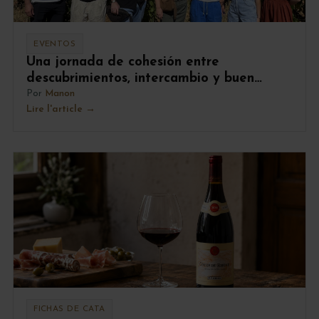
EVENTOS
Una jornada de cohesión entre
descubrimientos, intercambio y buen
humor
Por
Manon
Lire l'article
FICHAS DE CATA