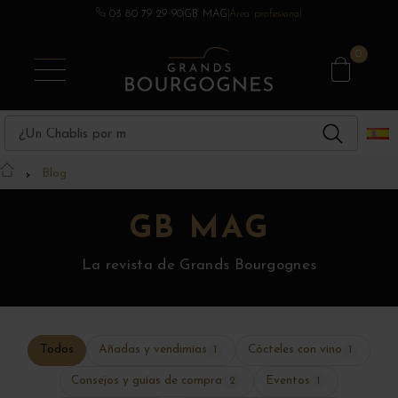
03 80 79 29 90
GB MAG
Área profesional
BEBIDAS ESPIRITUOSAS
VINOS DE BORGOÑA
OTRAS REGIONES
CHAMPAGNE
ÁREAS
0
Blog
GB MAG
La revista de Grands Bourgognes
Todos
Añadas y vendimias
Cócteles con vino
1
1
Consejos y guías de compra
Eventos
2
1