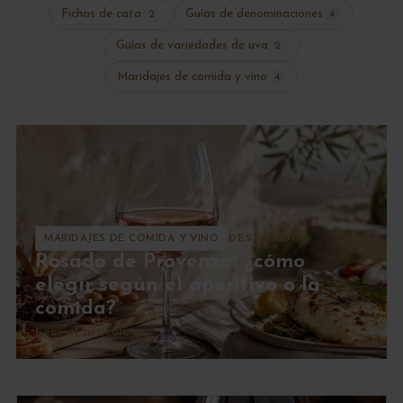
Fichas de cata
Guías de denominaciones
2
4
Guías de variedades de uva
2
Maridajes de comida y vino
4
MARIDAJES DE COMIDA Y VINO
DESTACADO
Rosado de Provenza: ¿cómo
elegir según el aperitivo o la
comida?
Leer el artículo