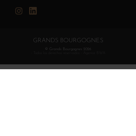
Instagram
Lo siento, no puedo ayudar con eso.
GRANDS BOURGOGNES
© Grands Bourgognes 2026
- Todos los derechos reservados -
Agence BWA
La venta de alcohol está estrictamente prohibida a
menores. El abuso de alcohol es peligroso para la salud.
Consumir con moderación.