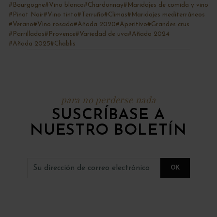
#Bourgogne
#Vino blanco
#Chardonnay
#Maridajes de comida y vino
#Pinot Noir
#Vino tinto
#Terruño
#Climas
#Maridajes mediterráneos
#Verano
#Vino rosado
#Añada 2020
#Aperitivo
#Grandes crus
#Parrilladas
#Provence
#Variedad de uva
#Añada 2024
#Añada 2025
#Chablis
para no perderse nada
SUSCRÍBASE A
NUESTRO BOLETÍN