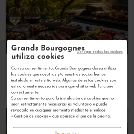
Grands Bourgognes
Denegar todas las cookies
utiliza cookies
MARIDAJES DE COMIDA Y VINO
Con su consentimiento, Grands Bourgognes desea utilizar
¿Qué vinos servir para una barbacoa de
las cookies que nosotros y/o nuestros socios hemos
verano?
instalado en este sitio web. Algunas de estas cookies son
Por
Manon
estrictamente necesarias para que el sitio web funcione
Lire l'article
correctamente.
Su consentimiento para la instalación de cookies que no
sean estrictamente necesarias es voluntario y puede
revocarlo en cualquier momento mediante el enlace
«Gestión de cookies» que aparece al pie de la página.
Personalizar