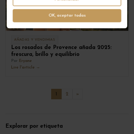
OK, aceptar todas
AÑADAS Y VENDIMIAS
Los rosados de Provence añada 2025:
frescura, brillo y equilibrio
Por
Eryane
Lire l'article
1
2
»
Explorar por etiqueta