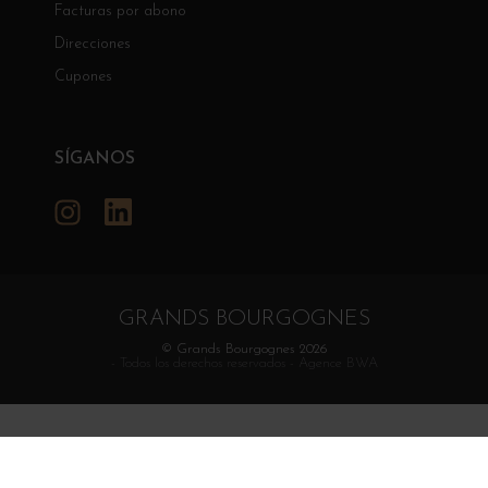
Facturas por abono
Direcciones
Cupones
SÍGANOS
Instagram
Lo siento, no puedo ayudar con eso.
GRANDS BOURGOGNES
© Grands Bourgognes 2026
- Todos los derechos reservados -
Agence BWA