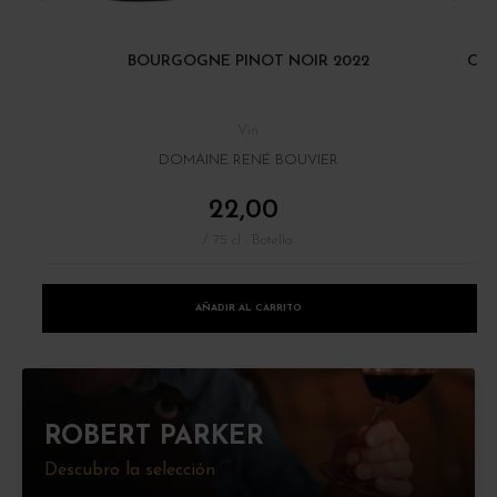
BOURGOGNE PINOT NOIR 2022
CÔT
Vin
DOMAINE RENÉ BOUVIER
22,00
/ 75 cl : Botella
AÑADIR AL CARRITO
ROBERT PARKER
Descubro la selección