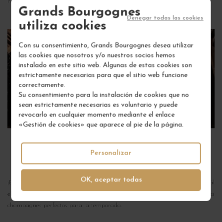
nuestra selección de vinos ecológicos, todos ellos de color!
Grands Bourgognes
Denegar todas las cookies
utiliza cookies
Con su consentimiento, Grands Bourgognes desea utilizar
las cookies que nosotros y/o nuestros socios hemos
instalado en este sitio web. Algunas de estas cookies son
estrictamente necesarias para que el sitio web funcione
correctamente.
Su consentimiento para la instalación de cookies que no
sean estrictamente necesarias es voluntario y puede
Champán
revocarlo en cualquier momento mediante el enlace
DESCUBRIR
«Gestión de cookies» que aparece al pie de la página.
Personalizar
EL CHAMPÁN
OK, aceptar todas
¡Es hora de champán! Así que seguramente te estás preguntando cuál
elegir. No te preocupes, Grands Bourgognes ha seleccionado para ti los
champagnes perfectos para la temporada.