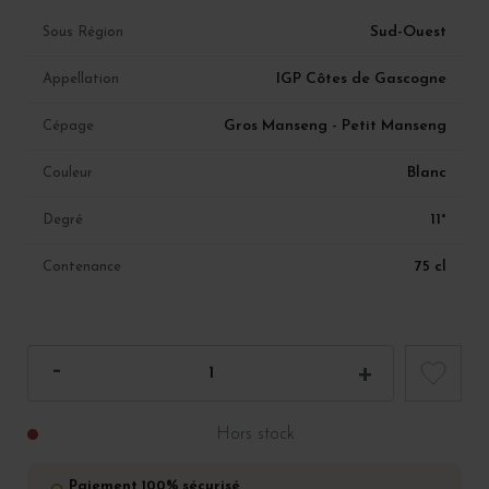
Sud-Ouest
Sous Région
IGP Côtes de Gascogne
Appellation
Gros Manseng - Petit Manseng
Cépage
Blanc
Couleur
11°
Degré
75 cl
Contenance
Hors stock
Paiement 100% sécurisé