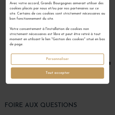
Bourgogne
Avec votre accord, Grands Bourgognes aimerait utiliser des
Vin Rouge
cookies placés par nous et/ou par nos partenaires sur ce
site. Certains de ces cookies sont strictement nécessaires au
DOMAINE RENÉ BOUVIER
bon fonctionnement du site.
22,00 €
Votre consentement à l'installation de cookies non
/ 75 cl : Bouteille
strictement nécessaires est libre et peut être retiré à tout
moment en utilisant le lien "Gestion des cookies" situé en bas
de page.
1
Personnaliser
AJOUTER AU PANIER
Tout accepter
FOIRE AUX QUESTIONS