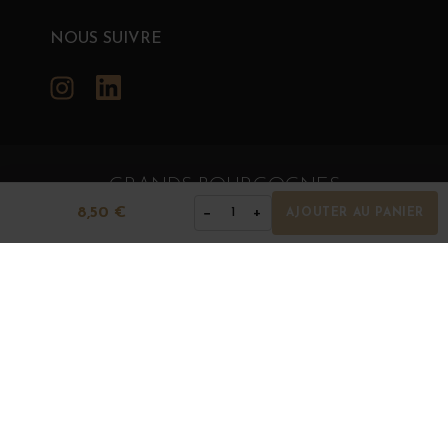
NOUS SUIVRE
Instagram
LinkedIn
GRANDS BOURGOGNES
8,50 €
−
+
1
AJOUTER AU PANIER
© Grands Bourgognes 2026
- tous droits réservés -
Agence BWA
La vente d'alcool est strictement interdite aux mineurs.
L'abus d'alcool est dangereux pour la santé. À
consommer avec modération.