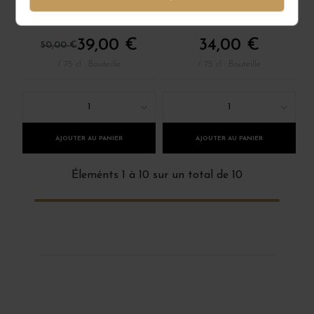
GERMAIN
CHÂTEAU YVONNE
39,00 €
34,00 €
50,00 €
/ 75 cl : Bouteille
/ 75 cl : Bouteille
1
1
AJOUTER AU PANIER
AJOUTER AU PANIER
Éleménts 1 à 10 sur un total de 10