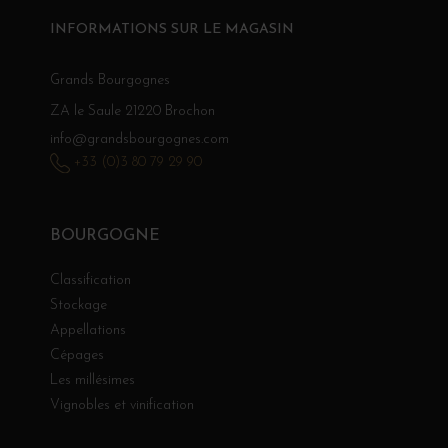
INFORMATIONS SUR LE MAGASIN
Grands Bourgognes
ZA le Saule 21220 Brochon
info@grandsbourgognes.com
+33 (0)3 80 79 29 90
BOURGOGNE
Classification
Stockage
Appellations
Cépages
Les millésimes
Vignobles et vinification