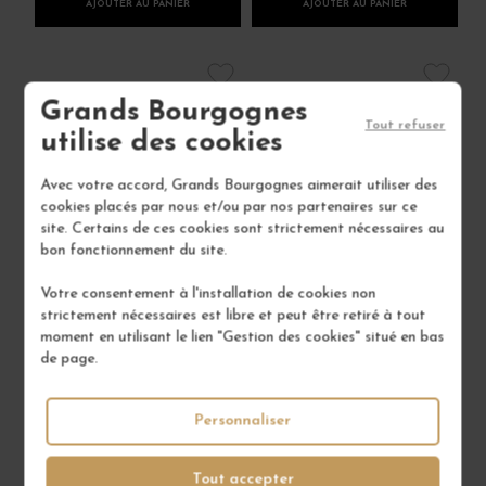
AJOUTER AU PANIER
AJOUTER AU PANIER
Grands Bourgognes
Tout refuser
utilise des cookies
Avec votre accord, Grands Bourgognes aimerait utiliser des
cookies placés par nous et/ou par nos partenaires sur ce
site. Certains de ces cookies sont strictement nécessaires au
bon fonctionnement du site.
Votre consentement à l'installation de cookies non
strictement nécessaires est libre et peut être retiré à tout
moment en utilisant le lien "Gestion des cookies" situé en bas
de page.
SAUMUR BLANC
SAUMUR BLANC
"TERRES" 2016
"YVONNE" 2024
Personnaliser
Val de Loire - Saumurois
Val de Loire - Saumurois
Vin Blanc
Vin Blanc
Tout accepter
MICHEL CHEVRÉ - THIERRY