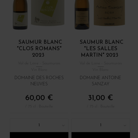
SAUMUR BLANC
SAUMUR BLANC
"CLOS ROMANS"
"LES SALLES
2023
MARTIN" 2023
Val de Loire - Saumurois
Val de Loire - Saumurois
Vin Blanc
Vin Blanc
DOMAINE DES ROCHES
DOMAINE ANTOINE
NEUVES
SANZAY
60,00 €
31,00 €
/ 75 cl : Bouteille
/ 75 cl : Bouteille
1
1