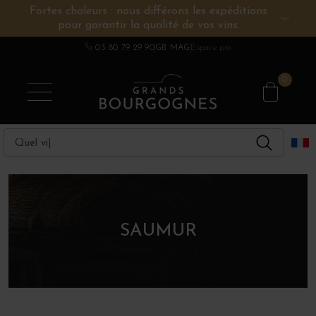
Fortes chaleurs : nous différons les expéditions
pour garantir la qualité de vos vins.
VINS DE BOURGOGNE
AUTRES RÉGIONS
CHAMPAGNE
SPIRITUEUX
DOMAINES
03 80 79 29 90
GB MAG
Espace pro
0
SAUMUR