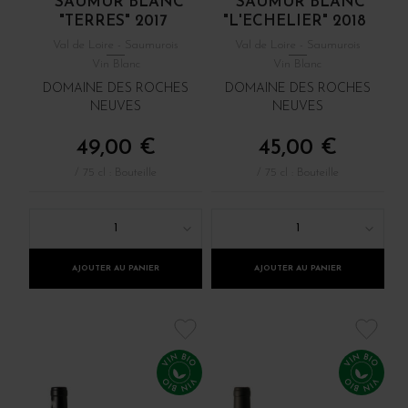
SAUMUR BLANC
SAUMUR BLANC
"TERRES" 2017
"L'ECHELIER" 2018
Val de Loire - Saumurois
Val de Loire - Saumurois
Vin Blanc
Vin Blanc
DOMAINE DES ROCHES
DOMAINE DES ROCHES
NEUVES
NEUVES
49,00 €
45,00 €
/ 75 cl : Bouteille
/ 75 cl : Bouteille
1
1
AJOUTER AU PANIER
AJOUTER AU PANIER