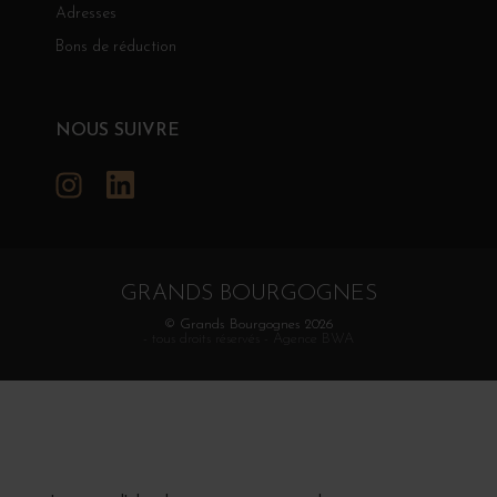
Adresses
Bons de réduction
NOUS SUIVRE
Instagram
LinkedIn
GRANDS BOURGOGNES
© Grands Bourgognes 2026
- tous droits réservés -
Agence BWA