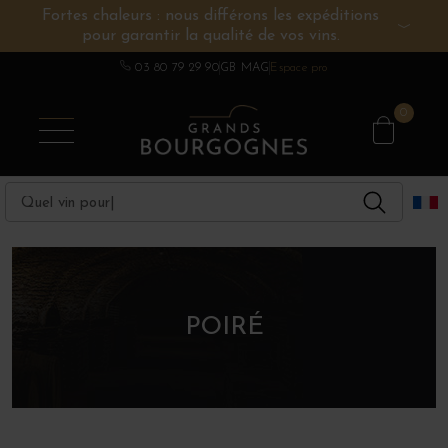
Fortes chaleurs : nous différons les expéditions
pour garantir la qualité de vos vins.
VINS DE BOURGOGNE
AUTRES RÉGIONS
CHAMPAGNE
SPIRITUEUX
DOMAINES
03 80 79 29 90
GB MAG
Espace pro
0
POIRÉ