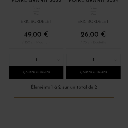
POIRÉ GRANIT 2022
POIRÉ GRANIT 2024
Poiré
Poiré
Vin
Vin
ERIC BORDELET
ERIC BORDELET
49,00 €
26,00 €
/ 150 cl : Magnum
/ 75 cl : Bouteille
1
1
AJOUTER AU PANIER
AJOUTER AU PANIER
Éleménts 1 à 2 sur un total de 2