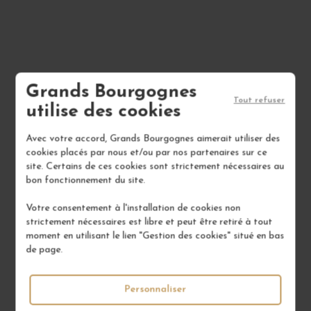
Grands Bourgognes
Tout refuser
utilise des cookies
Avec votre accord, Grands Bourgognes aimerait utiliser des
100% DES VINS
TOUS NOS VINS
cookies placés par nous et/ou par nos partenaires sur ce
en stock
vendus à l'unité
site. Certains de ces cookies sont strictement nécessaires au
bon fonctionnement du site.
Votre consentement à l'installation de cookies non
LIVRAISON OFFERTE DÈS
strictement nécessaires est libre et peut être retiré à tout
FIDÉLITÉ RÉCOMPENSÉE
300€
moment en utilisant le lien "Gestion des cookies" situé en bas
5% de remise
en 48/72h (pour la
de page.
France)
Personnaliser
VOUS AVEZ UNE