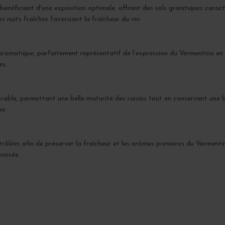
 bénéficiant d'une exposition optimale, offrant des sols granitiques carac
s nuits fraîches favorisant la fraîcheur du vin.
 aromatique, parfaitement représentatif de l’expression du Vermentino en C
es.
orable, permettant une belle maturité des raisins tout en conservant une 
he.
trôlées afin de préserver la fraîcheur et les arômes primaires du Vermenti
boisée.