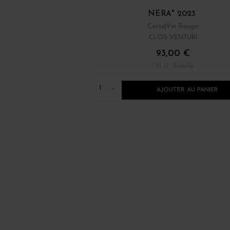
NERA" 2023
Corse
Vin Rouge
CLOS VENTURI
93,00 €
/ 75 cl : Bouteille
1
AJOUTER AU PANIER