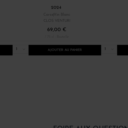
2024
Corse
Vin Blanc
CLOS VENTURI
69,00 €
/ 75 cl : Bouteille
1
1
AJOUTER AU PANIER