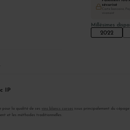
Paiement 100
sécurisé
Carte bancaire, Pay
virement
Millésimes dispo
2022
T
c IP
e pour la qualité de ses
vins blancs corses
issus principalement du cépage 
ent et les méthodes traditionnelles.