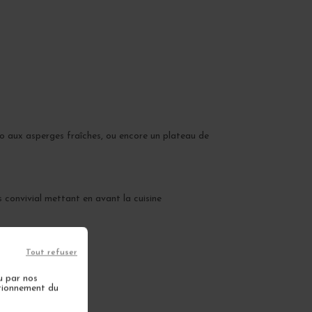
to aux asperges fraîches, ou encore un plateau de
s convivial mettant en avant la cuisine
Tout refuser
u par nos
ctionnement du