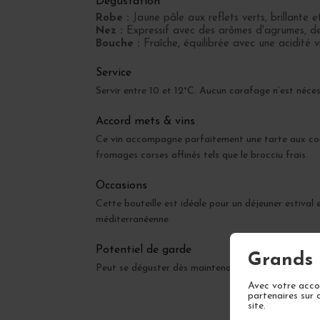
Dégustation
Robe :
Jaune pâle aux reflets verts, brillante e
Nez :
Expressif avec des arômes d'agrumes, de f
Bouche :
Fraîche, équilibrée avec une acidité v
Service
Servir entre 10 et 12°C. Aucun carafage n’est nécess
Accord mets & vins
Ce vin accompagne parfaitement une tarte aux courg
fromages corses affinés tels que le brocciu frais.
Occasions
Cette bouteille est idéale pour un déjeuner estival 
méditerranéenne.
Potentiel de garde
Grands 
Peut se déguster dès maintenant, mais gagnera en 
Avec votre accor
partenaires sur 
site.