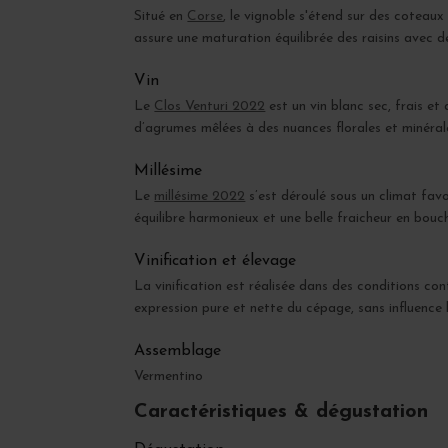
Situé en
Corse
, le vignoble s'étend sur des coteaux
assure une maturation équilibrée des raisins avec de
Vin
Le
Clos Venturi 2022
est un vin blanc sec, frais et
d’agrumes mêlées à des nuances florales et minéral
Millésime
Le
millésime 2022
s’est déroulé sous un climat fav
équilibre harmonieux et une belle fraicheur en bouc
Vinification et élevage
La vinification est réalisée dans des conditions con
expression pure et nette du cépage, sans influence 
Assemblage
Vermentino
Caractéristiques & dégustation