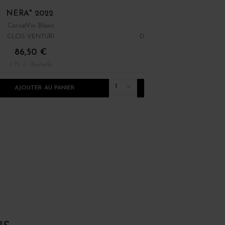
NERA" 2022
D'EMPIRE" 2023
Corse
Vin Blanc
Corse
Vin Blanc
CLOS VENTURI
DOMAINE COMTE ABBATU
86,50 €
67,00 €
/ 75 cl : Bouteille
/ 75 cl : Bouteille
1
AJOUTER AU PANIER
AJOUTER AU PANI