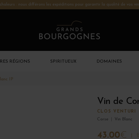
chaleurs : nous différons les expéditions pour garantir la qualité de vos vin
RES RÉGIONS
SPIRITUEUX
DOMAINES
lanc IP
Vin de Cor
CLOS VENTURI
Corse
|
Vin Blanc
43.00
€
B