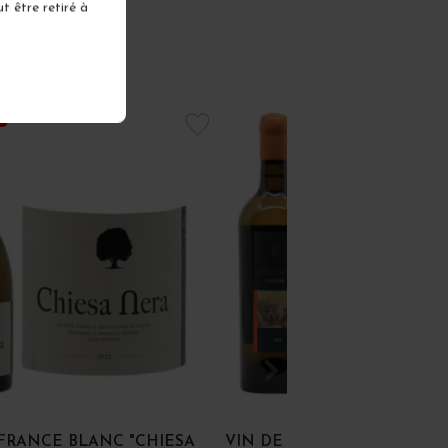
t être retiré à
K
 FRANCE BLANC "CHIESA
VIN DE FRANCE BLANC "D