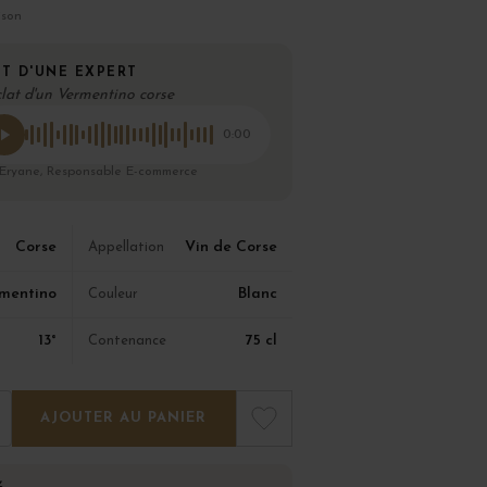
ison
T D'UNE EXPERT
clat d'un Vermentino corse
0:00
 Eryane, Responsable E-commerce
Corse
Vin de Corse
Appellation
mentino
Blanc
Couleur
13°
75 cl
Contenance
AJOUTER AU PANIER