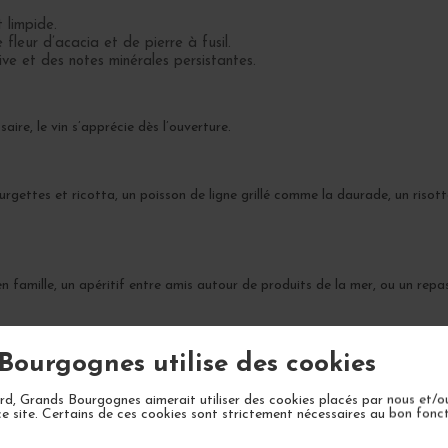
t limpide.
leur d’acacia et de pierre à fusil.
ive et des notes minérales persistantes.
aire, le vin s’apprécie dès l’ouverture.
ettes et ricotta, un poisson de ligne grillé comme la daurade, un risot
en famille, un apéritif entre amis autour de produits de la mer, ou un repa
Bourgognes utilise des cookies
complexité dans les 3 à 5 prochaines années.
d, Grands Bourgognes aimerait utiliser des cookies placés par nous et/o
ce site. Certains de ces cookies sont strictement nécessaires au bon fon