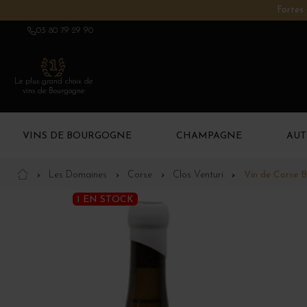
Fortes 
03 80 79 29 90
Le plus grand choix de
vins de Bourgogne
VINS DE BOURGOGNE
CHAMPAGNE
AUT
Les Domaines
Corse
Clos Venturi
Vin de Corse B
1 EN STOCK