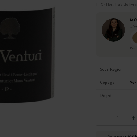
TTC · Hors frais de livra
MO
L'é
Par
Sous Région
Ver
Cépage
Degré