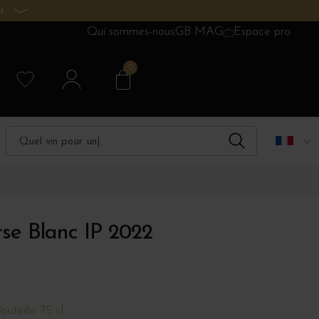
s.
Qui sommes-nous
GB MAG
Espace pro
0
se Blanc IP 2022
outeille 75 cl