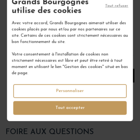
Grands Bourgognes
Provence
Tout refuser
utilise des cookies
Vin Rouge
CLOS DE L'OURS
Avec votre accord, Grands Bourgognes aimerait utiliser des
cookies placés par nous et/ou par nos partenaires sur ce
25,00 €
site. Certains de ces cookies sont strictement nécessaires au
bon fonctionnement du site.
/ 75 cl : Bouteille
Votre consentement à l'installation de cookies non
strictement nécessaires est libre et peut être retiré à tout
1
moment en utilisant le lien "Gestion des cookies" situé en bas
de page.
AJOUTER AU PANIER
Personnaliser
Tout accepter
FOIRE AUX QUESTIONS