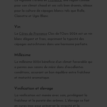
Le vignoble s'étend en
Provence
, une région connue
pour son climat chaud et ses sols bien drainés, idéaux
pour la culture de cépages blancs tels que Rolle,
Clairette et Ugni Blanc.
Vin
Le
Côtes de Provence
Clos de l'Ours 2024 est un vin
blanc élégant et frais, exprimant la typicité des
cépages autochtones dans une harmonie parfaite.
Millésime
Le millésime 2024 bénéficie d’un climat favorable qui
a permis aux raisins de mûrir dans d'excellentes
conditions, assurant un bon équilibre entre fraîcheur
et maturité aromatique.
Vinification et élevage
La vinification est menée avec soin, privilégiant la
fraîcheur et la pureté des arômes. L’élevage se fait
en cuves inox pour préserver la vivacité et la