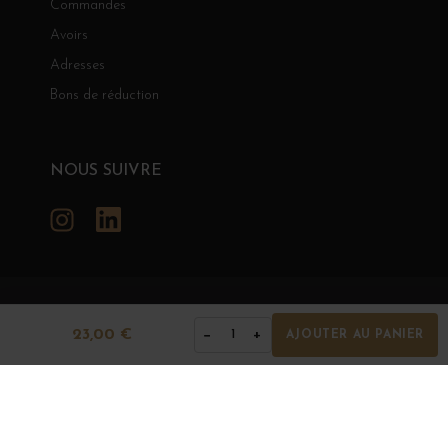
Commandes
Avoirs
Adresses
Bons de réduction
NOUS SUIVRE
Instagram
LinkedIn
GRANDS BOURGOGNES
23,00 €
−
+
1
AJOUTER AU PANIER
© Grands Bourgognes 2026
- tous droits réservés -
Agence BWA