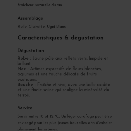
fraîcheur naturelle du vin.
Assemblage
Rolle, Clairette, Ugni Blanc
Caractéristiques & dégustation
Dégustation
Robe :
Jaune pâle aux reflets verts, limpide et
brillant.
Nez :
Arômes expressifs de fleurs blanches,
agrumes et une touche délicate de fruits
exotiques.
Bouche :
Fraîche et vive, avec une belle acidité
et une finale saline qui souligne la minéralité du
terroir.
Service
Servir entre 10 et 12 °C. Un léger carafage peut être
envisagé pour les plus jeunes bouteilles afin d'exhaler
pleinement les arômes.