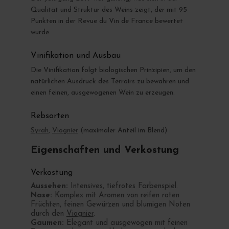
Qualität und Struktur des Weins zeigt, der mit 95
Punkten in der Revue du Vin de France bewertet
wurde.
Vinifikation und Ausbau
Die Vinifikation folgt biologischen Prinzipien, um den
natürlichen Ausdruck des Terroirs zu bewahren und
einen feinen, ausgewogenen Wein zu erzeugen.
Rebsorten
Syrah
,
Viognier
(maximaler Anteil im Blend)
Eigenschaften und Verkostung
Verkostung
Aussehen:
Intensives, tiefrotes Farbenspiel.
Nase:
Komplex mit Aromen von reifen roten
Früchten, feinen Gewürzen und blumigen Noten
durch den
Viognier
.
Gaumen:
Elegant und ausgewogen mit feinen