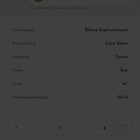
Par Eryane, E-Commerce-Manager
Rhône Septentrional
Unterregion
Côte Rôtie
Bezeichnung
Syrah
Rebsorte
Rot
Farbe
14°
Grad
150 cl
Fassungsvermögen