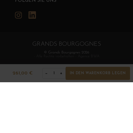
FOLGEN SIE UNS
Instagram
LinkedIn
GRANDS BOURGOGNES
© Grands Bourgognes 2026
- Alle Rechte vorbehalten -
Agence BWA
261,00 €
−
+
1
IN DEN WARENKORB LEGEN
Der Verkauf von Alkohol an Minderjährige ist strengstens
verboten. Alkoholmissbrauch ist gesundheitsschädlich. In
Maßen konsumieren.