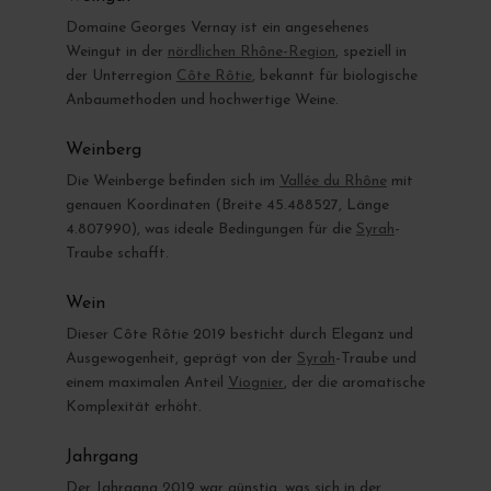
Domaine Georges Vernay ist ein angesehenes
Weingut in der
nördlichen Rhône-Region
, speziell in
der Unterregion
Côte Rôtie
, bekannt für biologische
Anbaumethoden und hochwertige Weine.
Weinberg
Die Weinberge befinden sich im
Vallée du Rhône
mit
genauen Koordinaten (Breite 45.488527, Länge
4.807990), was ideale Bedingungen für die
Syrah
-
Traube schafft.
Wein
Dieser Côte Rôtie 2019 besticht durch Eleganz und
Ausgewogenheit, geprägt von der
Syrah
-Traube und
einem maximalen Anteil
Viognier
, der die aromatische
Komplexität erhöht.
Jahrgang
Der Jahrgang 2019 war günstig, was sich in der