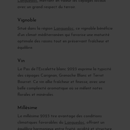
Languedoc
, mettant en valeur les cépages locaux
avec un grand respect du terroir.
Vignoble
Situé dans la région
Languedoc
, ce vignoble bénéficie
d'un climat méditerranéen qui favorise une maturité
optimale des raisins tout en préservant fraîcheur et
équilibre.
Vin
Le Pas de l'Escalette blanc 2023 exprime la typicité
des cépages Carignan, Grenache Blanc et Terret
Bourret. Ce vin allie fraîcheur et finesse, avec une
belle complexité aromatique où se mêlent notes
florales et minérales.
Millésime
Le millésime 2023 tire avantage des conditions
climatiques favorables du
Languedoc
, offrant un
équilibre harmonieux entre fruité, acidité et structure.