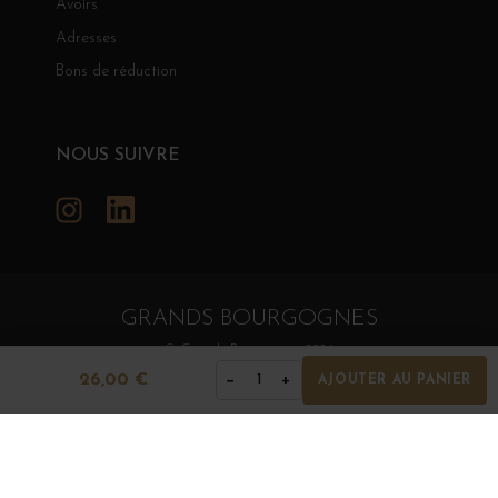
Avoirs
Adresses
Bons de réduction
NOUS SUIVRE
Instagram
LinkedIn
GRANDS BOURGOGNES
© Grands Bourgognes 2026
- tous droits réservés -
Agence BWA
26,00 €
−
+
1
AJOUTER AU PANIER