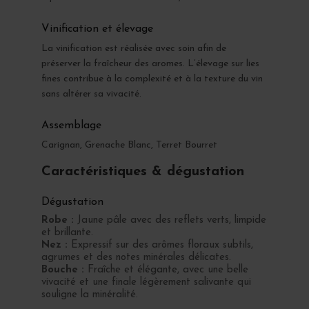
Vinification et élevage
La vinification est réalisée avec soin afin de
préserver la fraîcheur des aromes. L’élevage sur lies
fines contribue à la complexité et à la texture du vin
sans altérer sa vivacité.
Assemblage
Carignan, Grenache Blanc, Terret Bourret
Caractéristiques & dégustation
Dégustation
Robe :
Jaune pâle avec des reflets verts, limpide
et brillante.
Nez :
Expressif sur des arômes floraux subtils,
agrumes et des notes minérales délicates.
Bouche :
Fraîche et élégante, avec une belle
vivacité et une finale légèrement salivante qui
souligne la minéralité.