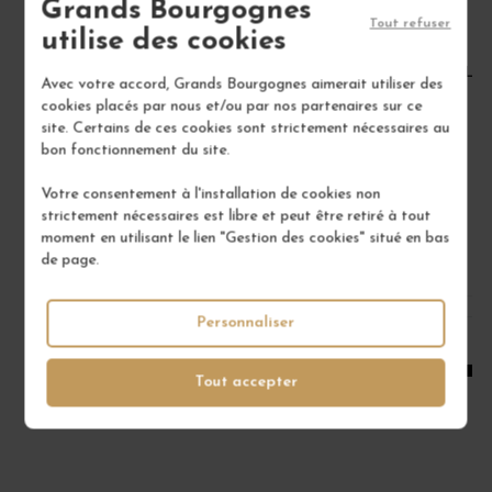
Grands Bourgognes
Tout refuser
utilise des cookies
LANGUEDOC ROUGE "LES PETITS PAS" 2024
LAN
Avec votre accord, Grands Bourgognes aimerait utiliser des
Languedoc
cookies placés par nous et/ou par nos partenaires sur ce
site. Certains de ces cookies sont strictement nécessaires au
Vin Rouge
bon fonctionnement du site.
PAS DE L'ESCALETTE
Votre consentement à l'installation de cookies non
15,00 €
strictement nécessaires est libre et peut être retiré à tout
/ 75 cl : Bouteille
moment en utilisant le lien "Gestion des cookies" situé en bas
de page.
1
Personnaliser
AJOUTER AU PANIER
Tout accepter