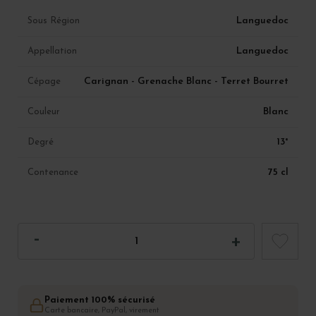
Languedoc
Sous Région
Languedoc
Appellation
Carignan - Grenache Blanc - Terret Bourret
Cépage
Blanc
Couleur
13°
Degré
75 cl
Contenance
Paiement 100% sécurisé
Carte bancaire, PayPal, virement