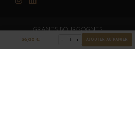
GRANDS BOURGOGNES
© Grands Bourgognes 2026
36,00 €
−
+
1
AJOUTER AU PANIER
- tous droits réservés -
Agence BWA
La vente d'alcool est strictement interdite aux mineurs.
L'abus d'alcool est dangereux pour la santé. À
consommer avec modération.