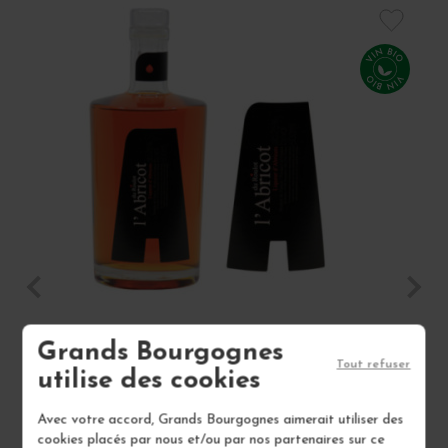
LIQUEUR D'ABRICOT "L'ABRICOT DU ROULOT"
L
Grands Bourgognes
Tout refuser
Liqueurs
utilise des cookies
Vin
Avec votre accord, Grands Bourgognes aimerait utiliser des
DOMAINE ROULOT
cookies placés par nous et/ou par nos partenaires sur ce