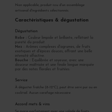
Non applicable, produit issu d'un assemblage
artisanal d'ingrédients sélectionnés.
Caractéristiques & dégustation
Dégustation
Robe :
Couleur limpide et brillante, reflétant la
pureté du produit.
Nez :
Arômes complexes d'agrumes, de fruits
exotiques et d'épices douces, offrant une belle
intensité olfactive.
Bouche :
Equilibrée et soyeuse, avec une
douceur maîtrisée et une finale longue marquée
par des notes florales et fruitées.
Service
À déguster fraîche (8-12°C), peut être servi pur ou en
cocktail. Aucun carafage nécessaire.
Accord mets & vins
Se marie parfaitement avec une salade de fruits