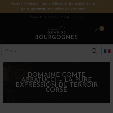
Fortes chaleurs : nous différons les expéditions
pour garantir la qualité de vos vins.
VINS DE BOURGOGNE
AUTRES RÉGIONS
CHAMPAGNE
SPIRITUEUX
DOMAINES
03 80 79 29 90
GB MAG
Espace pro
0
DOMAINE COMTE
ABBATUCCI – LA PURE
EXPRESSION DU TERROIR
CORSE