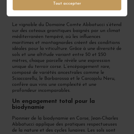
Tout accepter
Un terroir exceptionnel au cœur de la
Corse
Le vignoble du Domaine Comte Abbatucci s’étend
sur des coteaux granitiques baignés par un climat
méditerranéen tempéré, où les influences
maritimes et montagnardes créent des conditions
idéales pour la viticulture. Grâce à une diversité de
sols et une altitude variant entre 50 et 250
mètres, chaque parcelle révèle une expression
unique du terroir corse. L’encépagement rare,
composé de variétés ancestrales comme le
Sciaccarellu, le Barbarossa et le Carcajolu Neru,
confère aux vins une complexité et une
profondeur incomparables.
Un engagement total pour la
biodynamie
Pionnier de la biodynamie en Corse, Jean-Charles
Abbatucci applique des pratiques respectueuses
de la nature et des cycles lunaires. Les sols sont