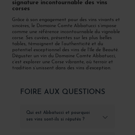
signature incontournable des vins
corses
Grâce à son engagement pour des vins vivants et
sincères, le Domaine Comte Abbatucci s’impose
comme une référence incontournable du vignoble
corse. Ses cuvées, présentes sur les plus belles
tables, témoignent de l’authenticité et du
potentiel exceptionnel des vins de l’île de Beauté.
Déguster un vin du Domaine Comte Abbatucci,
c’est explorer une Corse vibrante, où terroir et
tradition s’unissent dans des vins d’exception.
FOIRE AUX QUESTIONS
Qui est Abbatucci et pourquoi
ses vins sont-ils si réputés ?