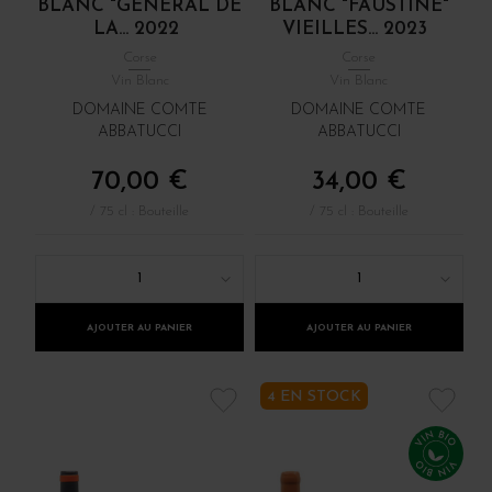
BLANC "GÉNÉRAL DE
BLANC "FAUSTINE"
LA... 2022
VIEILLES... 2023
Corse
Corse
Vin Blanc
Vin Blanc
DOMAINE COMTE
DOMAINE COMTE
ABBATUCCI
ABBATUCCI
70,00 €
34,00 €
/ 75 cl : Bouteille
/ 75 cl : Bouteille
1
1
AJOUTER AU PANIER
AJOUTER AU PANIER
4 EN STOCK