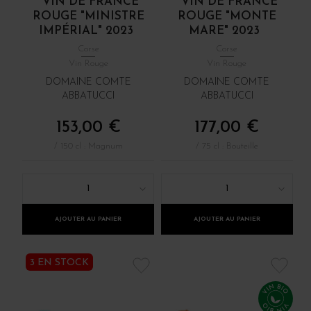
VIN DE FRANCE
VIN DE FRANCE
ROUGE "MINISTRE
ROUGE "MONTE
IMPÉRIAL" 2023
MARE" 2023
Corse
Corse
Vin Rouge
Vin Rouge
DOMAINE COMTE
DOMAINE COMTE
ABBATUCCI
ABBATUCCI
153,00 €
177,00 €
/ 150 cl : Magnum
/ 75 cl : Bouteille
1
1
AJOUTER AU PANIER
AJOUTER AU PANIER
3 EN STOCK