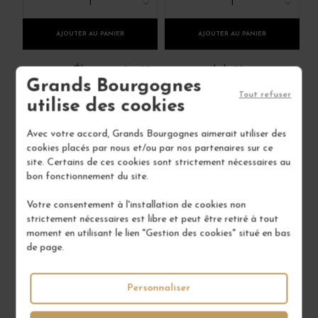
1
1
AJOUTER AU PANIER
AJOUTER AU PANIER
Éleménts 1 à 12 sur un total de 12
Grands Bourgognes
Tout refuser
utilise des cookies
Avec votre accord, Grands Bourgognes aimerait utiliser des
cookies placés par nous et/ou par nos partenaires sur ce
Un domaine historique et visionnaire
site. Certains de ces cookies sont strictement nécessaires au
bon fonctionnement du site.
Le Domaine Comte Abbatucci est l’un des joyaux
viticoles de Corse, incarnant l’alliance entre
Votre consentement à l'installation de cookies non
tradition et innovation. Situé dans la vallée du
strictement nécessaires est libre et peut être retiré à tout
Taravo, au sud d’Ajaccio, ce domaine familial a su
moment en utilisant le lien "Gestion des cookies" situé en bas
préserver un patrimoine unique de cépages
de page.
autochtones. Sous l’impulsion de Jean-Charles
Abbatucci, fervent défenseur de la biodynamie, le
vignoble s’épanouit dans un environnement
Personnaliser
préservé, offrant des vins d’une finesse et d’une
identité remarquables.