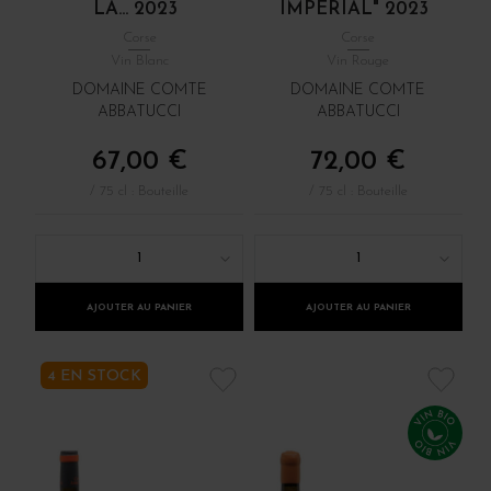
LA... 2023
IMPÉRIAL" 2023
Corse
Corse
Vin Blanc
Vin Rouge
DOMAINE COMTE
DOMAINE COMTE
ABBATUCCI
ABBATUCCI
67,00 €
72,00 €
/ 75 cl : Bouteille
/ 75 cl : Bouteille
1
1
AJOUTER AU PANIER
AJOUTER AU PANIER
4 EN STOCK