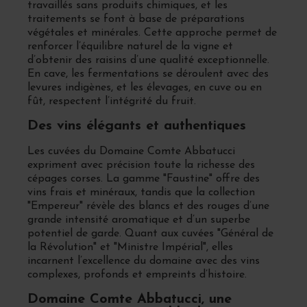
travaillés sans produits chimiques, et les
traitements se font à base de préparations
végétales et minérales. Cette approche permet de
renforcer l’équilibre naturel de la vigne et
d’obtenir des raisins d’une qualité exceptionnelle.
En cave, les fermentations se déroulent avec des
levures indigènes, et les élevages, en cuve ou en
fût, respectent l’intégrité du fruit.
Des vins élégants et authentiques
Les cuvées du Domaine Comte Abbatucci
expriment avec précision toute la richesse des
cépages corses. La gamme "Faustine" offre des
vins frais et minéraux, tandis que la collection
"Empereur" révèle des blancs et des rouges d’une
grande intensité aromatique et d’un superbe
potentiel de garde. Quant aux cuvées "Général de
la Révolution" et "Ministre Impérial", elles
incarnent l’excellence du domaine avec des vins
complexes, profonds et empreints d’histoire.
Domaine Comte Abbatucci, une