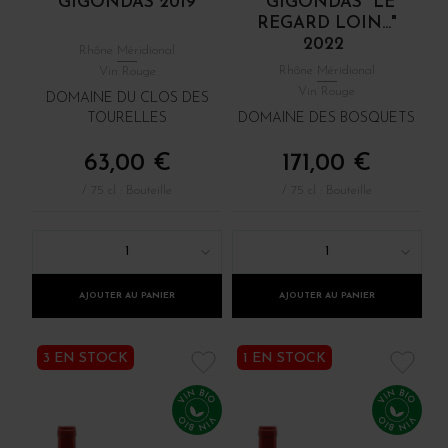
GIGONDAS 2019
GIGONDAS "LE
REGARD LOIN..."
2022
Rhône Méridional
Rhône Méridional
Vin Rouge
Vin Rouge
DOMAINE DU CLOS DES
TOURELLES
DOMAINE DES BOSQUETS
63,00 €
171,00 €
/ 75 cl : Bouteille
/ 75 cl : Bouteille
1
1
AJOUTER AU PANIER
AJOUTER AU PANIER
3 EN STOCK
1 EN STOCK