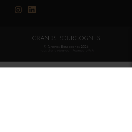
Instagram
LinkedIn
GRANDS BOURGOGNES
© Grands Bourgognes 2026
- tous droits réservés -
Agence BWA
La vente d'alcool est strictement interdite aux mineurs.
L'abus d'alcool est dangereux pour la santé. À
consommer avec modération.