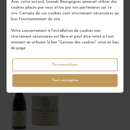
67,00 €
51,00 €
Avec votre accord, Grands Bourgognes aimerait utiliser des
cookies placés par nous et/ou par nos partenaires sur ce
/ 75 cl : Bouteille
/ 75 cl : Bouteille
site. Certains de ces cookies sont strictement nécessaires au
bon fonctionnement du site.
1
1
Votre consentement à l'installation de cookies non
strictement nécessaires est libre et peut être retiré à tout
AJOUTER AU PANIER
AJOUTER AU PANIER
moment en utilisant le lien "Gestion des cookies" situé en bas
de page.
1 EN STOCK
Personnaliser
Tout accepter