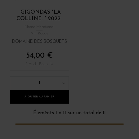
GIGONDAS "LA
COLLINE..." 2022
Rhône Méridional
Vin Rouge
DOMAINE DES BOSQUETS
54,00 €
/ 75 cl : Bouteille
1
AJOUTER AU PANIER
Éleménts 1 à 11 sur un total de 11