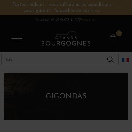
Fortes chaleurs : nous différons les expéditions
pour garantir la qualité de vos vins.
VINS DE BOURGOGNE
AUTRES RÉGIONS
CHAMPAGNE
SPIRITUEUX
DOMAINES
03 80 79 29 90
GB MAG
Espace pro
0
GIGONDAS