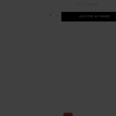
/ 75 cl : Bouteille
1
AJOUTER AU PANIER