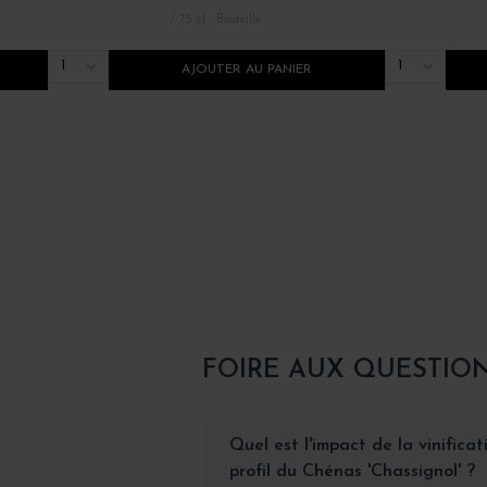
/ 75 cl : Bouteille
1
1
AJOUTER AU PANIER
FOIRE AUX QUESTIO
Quel est l'impact de la vinificat
profil du Chénas 'Chassignol' ?