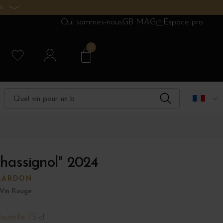
s.
Qui sommes-nous
GB MAG
Espace pro
0
hassignol" 2024
LARDON
Vin Rouge
outeille 75 cl