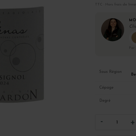
TTC · Hors frais de livra
MO
Cli
Par
Sous Région
Be
Cépage
Degré