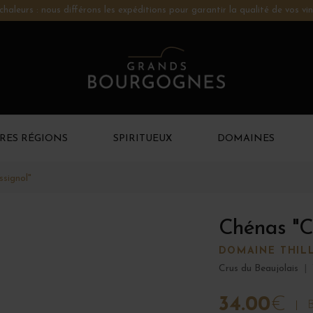
chaleurs : nous différons les expéditions pour garantir la qualité de vos vin
RES RÉGIONS
SPIRITUEUX
DOMAINES
signol"
Chénas "C
DOMAINE THIL
Crus du Beaujolais
|
34.00
€
B