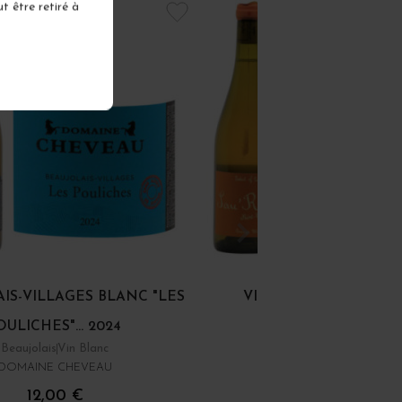
t être retiré à
IS-VILLAGES BLANC "LES
VIN DE FRANCE ORA
OULICHES"... 2024
"SAU'RANGE" 2023
Beaujolais
Vin Blanc
Vin de France
Vin Rouge
DOMAINE CHEVEAU
DOMAINE SAINT-CYR
12,00 €
23,00 €