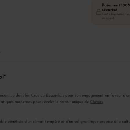
Paiement 100
sécurisé
Carte bancaire, Pay
virement
T
ol"
 reconnue dans les Crus du
Beaujolais
pour son engagement en faveur d’une 
pratiques modernes pour révéler le terroir unique de
Chénas
.
noble bénéficie d’un climat tempéré et d’un sol granitique propice à la cu