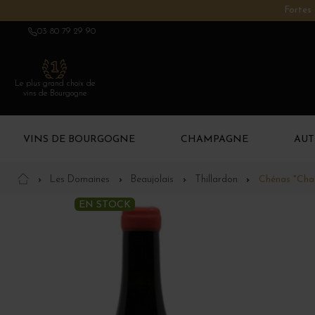
Fortes 
03 80 79 29 90
Le plus grand choix de
vins de Bourgogne
VINS DE BOURGOGNE
CHAMPAGNE
AUT
Les Domaines
Beaujolais
Thillardon
Chénas "Chas
EN STOCK