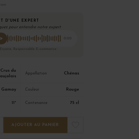
ison
T D'UNE EXPERT
quez pour entendre notre expert
0:00
 Eryane, Responsable E-commerce
Crus du
Chénas
Appellation
aujolais
Gamay
Rouge
Couleur
11°
75 cl
Contenance
AJOUTER AU PANIER