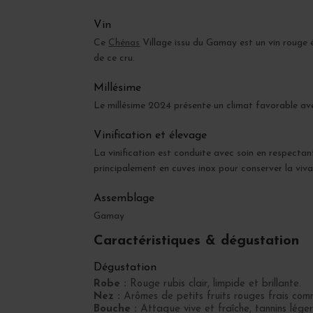
Vin
Ce
Chénas
Village issu du Gamay est un vin rouge é
de ce cru.
Millésime
Le millésime 2024 présente un climat favorable avec
Vinification et élevage
La vinification est conduite avec soin en respectan
principalement en cuves inox pour conserver la viva
Assemblage
Gamay
Caractéristiques & dégustation
Dégustation
Robe :
Rouge rubis clair, limpide et brillante.
Nez :
Arômes de petits fruits rouges frais comm
Bouche :
Attaque vive et fraîche, tannins léger