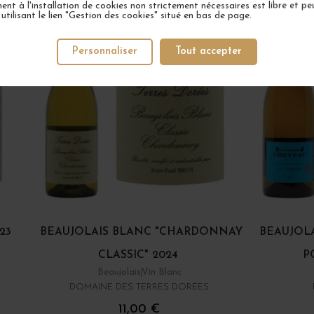
nt à l'installation de cookies non strictement nécessaires est libre et peu
tilisant le lien "Gestion des cookies" situé en bas de page.
Personnaliser
Tout accepter
23
BEAUJOLAIS BLANC "CHARDONNAY
BEAUJOLA
CLASSIC" 2024
P
Beaujolais
Vin Blanc
DOMAINE DES TERRES DORÉES
11,00 €