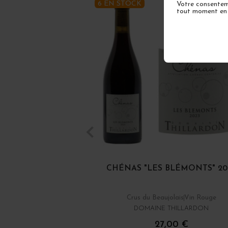
6 EN STOCK
Votre consenteme
tout moment en u
CHÉNAS "LES BLÉMONTS" 20
Crus du Beaujolais
Vin Rouge
DOMAINE THILLARDON
27,00 €