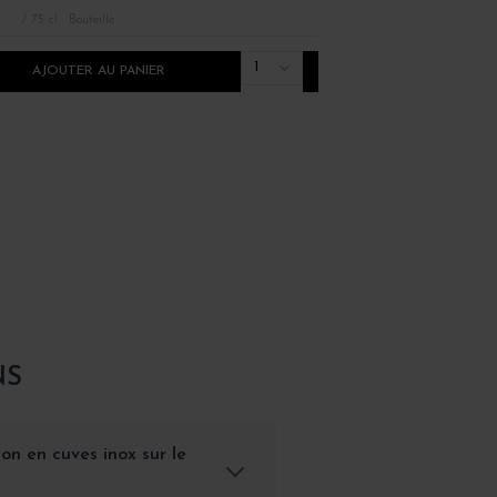
/ 75 cl : Bouteille
/ 75 cl : Bouteille
1
AJOUTER AU PANIER
AJOUTER AU PANI
NS
ion en cuves inox sur le