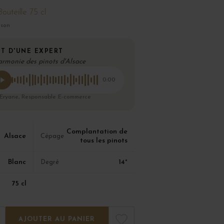
Bouteille 75 cl
ison
T D'UNE EXPERT
armonie des pinots d'Alsace
0:00
 Eryane, Responsable E-commerce
Complantation de
Alsace
Cépage
tous les pinots
Blanc
14°
Degré
75 cl
AJOUTER AU PANIER