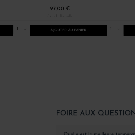
97,00 €
/ 75 cl : Bouteille
1
1
AJOUTER AU PANIER
FOIRE AUX QUESTIO
Quelle est la meilleure températ