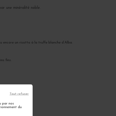
ar une minéralité noble.
 encore un risotto à la truffe blanche d’Alba.
ns fins.
Tout refuser
u par nos
ctionnement du