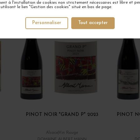
VOTRE PROCHAIN COUP DE COEUR
nt à l'installation de cookies non strictement nécessaires est libre et peu
tilisant le lien "Gestion des cookies" situé en bas de page.
1 EN STOCK
Personnaliser
Tout accepter
PINOT NOIR "GRAND P" 2023
PINOT NO
Alsace
Vin Rouge
DOMAINE ALBERT MANN
DO