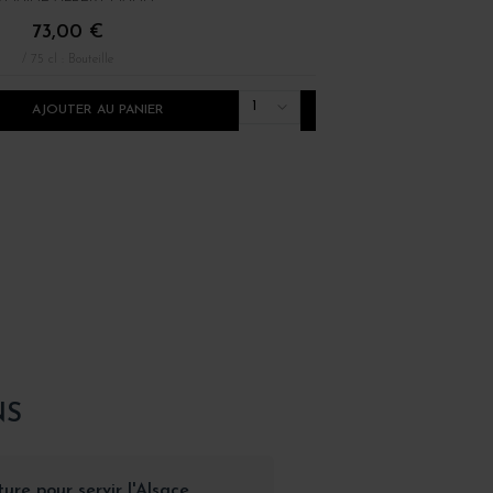
73,00 €
24,00 €
/ 75 cl : Bouteille
/ 75 cl : Bouteille
1
AJOUTER AU PANIER
AJOUTER AU PANI
NS
ure pour servir l'Alsace