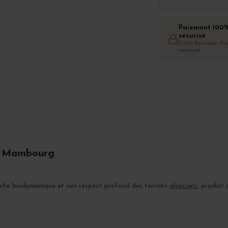
Paiement 100
sécurisé
Carte bancaire, Pay
virement
T
ru Mambourg
oche biodynamique et son respect profond des terroirs
alsaciens
, produit