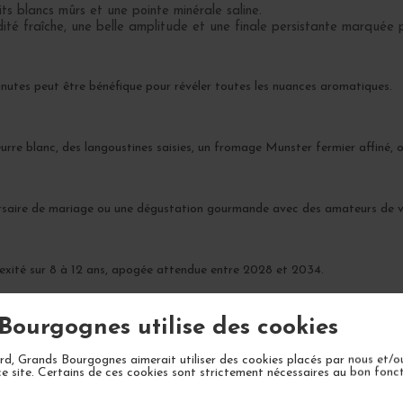
ts blancs mûrs et une pointe minérale saline.
ité fraîche, une belle amplitude et une finale persistante marquée p
inutes peut être bénéfique pour révéler toutes les nuances aromatiques.
re blanc, des langoustines saisies, un fromage Munster fermier affiné, ou
ersaire de mariage ou une dégustation gourmande avec des amateurs de vi
xité sur 8 à 12 ans, apogée attendue entre 2028 et 2034.
Bourgognes utilise des cookies
d, Grands Bourgognes aimerait utiliser des cookies placés par nous et/o
ce site. Certains de ces cookies sont strictement nécessaires au bon fon