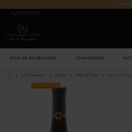
Fortes 
03 80 79 29 90
Le plus grand choix de
vins de Bourgogne
VINS DE BOURGOGNE
CHAMPAGNE
AUT
Les Domaines
Alsace
Marcel Deiss
Alsace Gran
5 EN STOCK