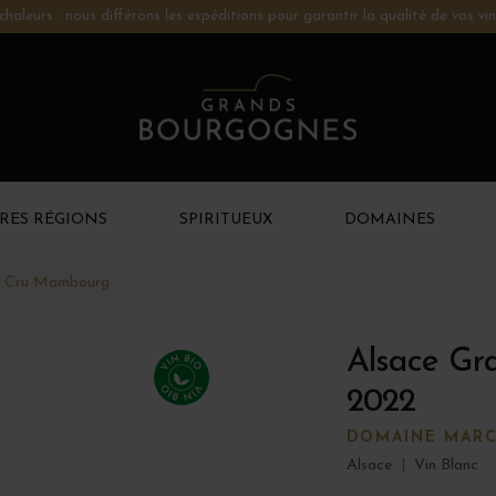
chaleurs : nous différons les expéditions pour garantir la qualité de vos vin
RES RÉGIONS
SPIRITUEUX
DOMAINES
d Cru Mambourg
Alsace Gr
2022
DOMAINE MARC
Alsace
|
Vin Blanc