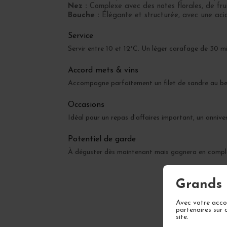
Nez :
Complexe avec des notes florales, de frui
Bouche :
Élégante et structurée, avec une acid
Service
Servir entre 10 et 12°C. Un léger carafage de 30 m
Accord mets & vins
Accompagne parfaitement un filet de sandre au beur
Occasions
Idéal pour un repas d’affaires important, un anniv
Potentiel de garde
À déguster dès maintenant mais gagnera en comple
Grands 
Avec votre accor
partenaires sur 
site.