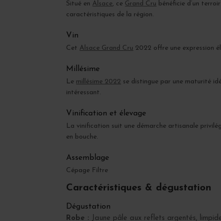
Situé en
Alsace
, ce
Grand Cru
bénéficie d’un terroi
caractéristiques de la région.
Vin
Cet
Alsace Grand Cru
2022 offre une expression él
Millésime
Le
millésime 2022
se distingue par une maturité idé
intéressant.
Vinification et élevage
La vinification suit une démarche artisanale privilé
en bouche.
Assemblage
Cépage Filtre
Caractéristiques & dégustation
Dégustation
Robe :
Jaune pâle aux reflets argentés, limpide 