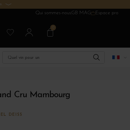
s.
Qui sommes-nous
GB MAG
Espace pro
0
and Cru Mambourg
EL DEISS