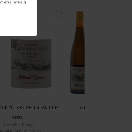
t être retiré à
IR "CLOS DE LA FAILLE"
GEWURZTRAMINER 2
2023
Alsace
Vin Rouge
Alsace
Vin Blanc
MAINE ALBERT MANN
DOMAINE ALBERT MAN