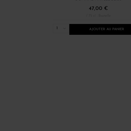
47,00 €
/ 75 cl : Bouteille
1
AJOUTER AU PANIER