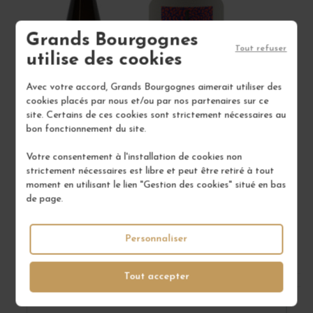
Grands Bourgognes
Tout refuser
utilise des cookies
Avec votre accord, Grands Bourgognes aimerait utiliser des
cookies placés par nous et/ou par nos partenaires sur ce
site. Certains de ces cookies sont strictement nécessaires au
bon fonctionnement du site.
ALSACE "LA FONTAINE AUX ENFANTS" 2021
Votre consentement à l'installation de cookies non
strictement nécessaires est libre et peut être retiré à tout
Alsace
moment en utilisant le lien "Gestion des cookies" situé en bas
Vin Blanc
de page.
DOMAINE MARC KREYDENWEISS
33,00 €
Personnaliser
/ 75 cl : Bouteille
Tout accepter
1