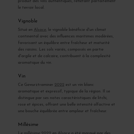
produit des vins authentiques, reflétant parfaitement
le terroir local.
Vignoble
Situé en
Alsace
, le vignoble bénéficie d'un climat
continental avec des influences maritimes modérées,
favorisant un équilibre entre fraîcheur et maturité
des raisins. Les sols variés, composés en partie
d'argile et de calcaire, contribuent à la complexité
aromatique du vin.
Vin
Ce Gewurztraminer
2022
est un vin blanc
aromatique et expressif, typique de la région. Il se
distingue par ses notes caractéristiques de litchi,
rose et épices, offrant une belle intensité olfactive et
une bouche équilibrée entre ampleur et fraîcheur.
Millésime
Le
millésime 2022
en
Alsace
a été marqué par des