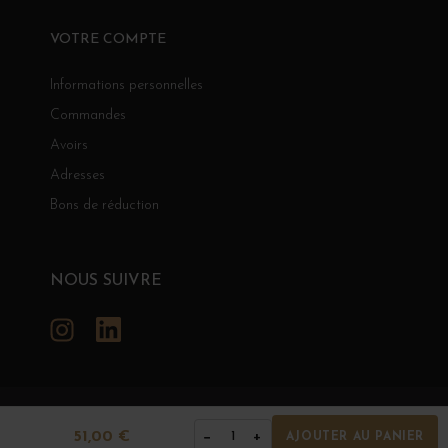
VOTRE COMPTE
Informations personnelles
Commandes
Avoirs
Adresses
Bons de réduction
NOUS SUIVRE
Instagram
LinkedIn
GRANDS BOURGOGNES
51,00 €
−
+
1
AJOUTER AU PANIER