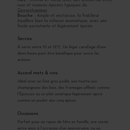
Nez :
Intense et floral, avec des arômes de litchi,
rose et nuances épicées typiques du
Gewurztraminer
.
Bouche :
Ample et onctueuse, la fraîcheur
équilibre bien la richesse aromatique, avec une
finale persistante et légèrement épicée.
Service
À servir entre 10 et 12°C. Un léger carafage d'une
demi-heure peut être bénéfique pour ouvrir les
arômes.
Accord mets & vins
Idéal avec un foie gras poêlé, une tourte aux
champignons des bois, des fromages affinés comme
l’Époisses ou un plat asiatique légèrement épicé
comme un poulet aux cinq épices.
Occasions
Parfait pour un repas de fête en famille, une soirée
entre amis à l’occasion d’un anniversaire, ou un