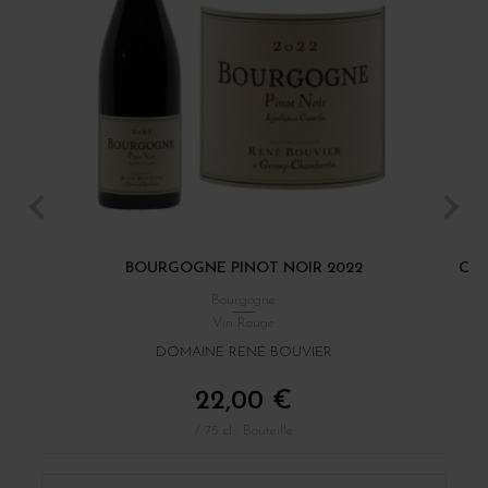
BOURGOGNE PINOT NOIR 2022
CÔT
Bourgogne
Vin Rouge
DOMAINE RENÉ BOUVIER
22,00 €
/ 75 cl : Bouteille