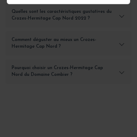
Quelles sont les caractéristiques gustatives du
Crozes-Hermitage Cap Nord 2022 ?
Comment déguster au mieux un Crozes-
Hermitage Cap Nord ?
Pourquoi choisir un Crozes-Hermitage Cap
Nord du Domaine Combier ?