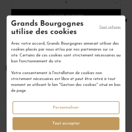
1
AJOUTER AU PANIER
Grands Bourgognes
Tout refuser
utilise des cookies
Avec votre accord, Grands Bourgognes aimerait utiliser des
cookies placés par nous et/ou par nos partenaires sur ce
site. Certains de ces cookies sont strictement nécessaires au
bon fonctionnement du site.
FOIRE AUX QUESTIONS
Votre consentement à l'installation de cookies non
strictement nécessaires est libre et peut être retiré à tout
moment en utilisant le lien "Gestion des cookies" situé en bas
Comment conserver un Crozes-Hermitage Cap
de page.
Nord pour qu'il garde toutes ses qualités ?
Personnaliser
Avec quels plats associer un Crozes-Hermitage
Cap Nord pour sublimer sa dégustation ?
Tout accepter