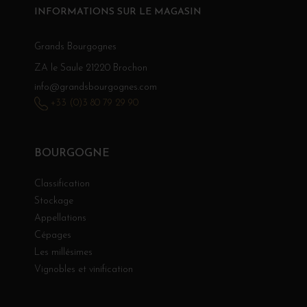
INFORMATIONS SUR LE MAGASIN
Grands Bourgognes
ZA le Saule 21220 Brochon
info@grandsbourgognes.com
+33 (0)3 80 79 29 90
BOURGOGNE
Classification
Stockage
Appellations
Cépages
Les millésimes
Vignobles et vinification