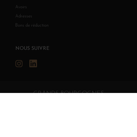
Avoirs
Adresses
Bons de réduction
NOUS SUIVRE
Instagram
LinkedIn
GRANDS BOURGOGNES
© Grands Bourgognes 2026
- tous droits réservés -
Agence BWA