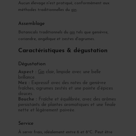
Aucun élevage n'est pratiqué, conformément aux
méthodes traditionnelles du
gin
.
Assemblage
Botanicals traditionnels du
gin
tels que genièvre,
coriandre, angélique et zestes d'agrumes.
Caractéristiques & dégustation
Dégustation
Aspect :
Gin
clair, limpide avec une belle
brillance.
Nez :
Expressif avec des notes de genièvre
fraîches, agrumes zestés et une pointe d’épices
douces.
Bouche :
Fraîche et équilibrée, avec des arômes
persistants de plantes aromatiques et une finale
nette et légèrement poivrée.
Service
À servir frais, idéalement entre 6 et 8°C. Peut être