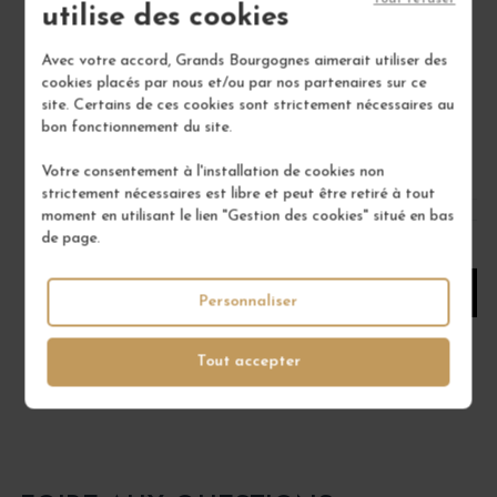
utilise des cookies
RATAFIA DE BOURGOGNE
Avec votre accord, Grands Bourgognes aimerait utiliser des
16°
cookies placés par nous et/ou par nos partenaires sur ce
MAISON BRIOTTET
site. Certains de ces cookies sont strictement nécessaires au
bon fonctionnement du site.
18,00 €
Votre consentement à l'installation de cookies non
/ 70 cl : Bouteille
strictement nécessaires est libre et peut être retiré à tout
moment en utilisant le lien "Gestion des cookies" situé en bas
de page.
1
AJOUTER AU PANIER
Personnaliser
Tout accepter