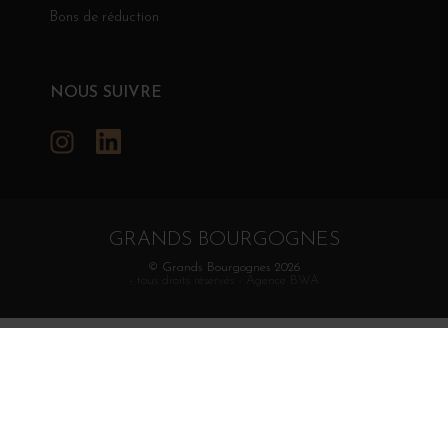
Bons de réduction
NOUS SUIVRE
Instagram
LinkedIn
GRANDS BOURGOGNES
© Grands Bourgognes 2026
- tous droits réservés -
Agence BWA
La vente d'alcool est strictement interdite aux mineurs.
L'abus d'alcool est dangereux pour la santé. À