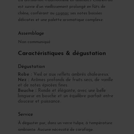
La distillation traditionnelle en alambics Charentais
est suivie d’un vieillissement prolongé en fûts de
chêne, conférant au
cognac
ses notes boisées
délicates et une palette aromatique complexe.
Assemblage
Non communiqué
Caractéristiques & dégustation
Dégustation
Robe :
Vieil or aux reflets ambrés chaleureux.
Nez :
Arômes profonds de fruits secs, de vanille
et de notes épicées fines.
Bouche :
Ronde et élégante, avec une belle
longueur en bouche et un équilibre parfait entre
douceur et puissance.
Service
À déguster pur, dans un verre tulipe, à température
ambiante. Aucune nécessité de carafage.