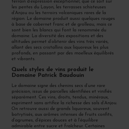
terrain d’expression exceptionnel, que ce soit sur
les pentes du Layon, les terrasses schisteuses
d’Anjou ou les terroirs volcaniques rares de la
région. Le domaine produit aussi quelques rouges
à base de cabernet franc et de grolleau, mais ce
sont bien les blancs qui font la renommée du
domaine. La diversité des expositions et des
altitudes permet d’obtenir des vins très variés,
allant des secs cristallins aux liquoreux les plus
profonds, en passant par des moelleux équilibrés
et vibrants.
Quels styles de vins produit le
Domaine Patrick Baudouin
Le domaine signe des chenins secs d’une rare
précision, issus de parcelles identifiées et vinifiés
séparément. Ces vins, droits, tendus, minéraux,
expriment sans artifice la richesse des sols d’Anjou.
On retrouve aussi de grands liquoreux, souvent
botrytisés, aux arômes intenses de fruits confits,
d’agrumes, d’épices douces et à l’équilibre
admirable entre sucre et fraîcheur. Certaines