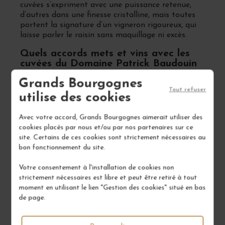
cuvées s’expriment avec une puissance retenue,
d’autres dans une finesse cristalline, mais toutes
portent la signature d’un vigneron rigoureux, qui
laisse parler le raisin sans maquillage ni excès.
Quels accords mets et vins avec les
cuvées du Domaine Patrick Baudouin
Grands Bourgognes
Les vins secs du domaine, tendus et minéraux,
Tout refuser
accompagnent parfaitement les poissons grillés,
utilise des cookies
les fruits de mer, les plats végétariens ou les
fromages frais comme le chèvre. Les moelleux
Avec votre accord, Grands Bourgognes aimerait utiliser des
équilibrés peuvent être servis aussi bien à
cookies placés par nous et/ou par nos partenaires sur ce
l’apéritif qu’avec des plats exotiques ou
site. Certains de ces cookies sont strictement nécessaires au
légèrement épicés. Les grands liquoreux, plus
bon fonctionnement du site.
complexes, trouvent leur place en fin de repas, sur
des accords audacieux avec des fromages affinés,
Votre consentement à l'installation de cookies non
des volailles nobles ou des desserts fruités peu
strictement nécessaires est libre et peut être retiré à tout
sucrés. Chaque vin invite à une exploration
moment en utilisant le lien "Gestion des cookies" situé en bas
gustative guidée par l’élégance du chenin.
de page.
Pourquoi les vins du Domaine Patrick
Baudouin sont-ils tant appréciés