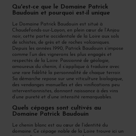
Qu'est-ce que le Domaine Patrick
Baudouin et pourquoi est-il unique
Le Domaine Patrick Baudouin est situé à
Chaudefonds-sur-Layon, en plein cœur de l’Anjou
noir, cette partie occidentale de la Loire aux sols
de schistes, de grès et de roches volcaniques.
Depuis les années 1990, Patrick Baudouin s’impose
comme l’un des vignerons les plus engagés et
respectés de la Loire. Passionné de géologie,
amoureux du chenin, il s’applique à traduire avec
une rare fidélité la personnalité de chaque terroir.
Sa démarche repose sur une viticulture biologique,
des vendanges manuelles et des vinifications peu
interventionnistes, donnant naissance à des vins
d’une pureté et d’une intensité remarquables.
Quels cépages sont cultivés au
Domaine Patrick Baudouin
Le chenin blanc est au cœur de l’identité du
domaine. Ce cépage noble de la Loire trouve ici un