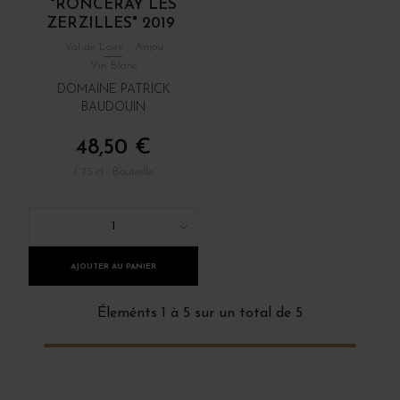
"RONCERAY LES
ZERZILLES" 2019
Val de Loire - Anjou
Vin Blanc
DOMAINE PATRICK
BAUDOUIN
48,50 €
/ 75 cl : Bouteille
1
AJOUTER AU PANIER
Éleménts 1 à 5 sur un total de 5