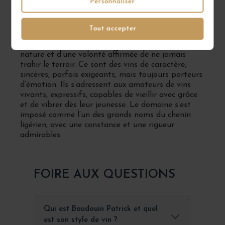
Personnaliser
Les vins du Domaine Patrick Baudouin séduisent
par leur droiture, leur énergie et leur capacité à
Tout accepter
raconter un lieu. Ils sont le reflet d’un travail
d’observation patient, d’un respect profond de la
nature et d’une volonté affirmée de ne jamais
trahir le terroir. Ce sont des vins de caractère,
sincères, parfois exigeants, mais toujours porteurs
d’émotion. Ils s’adressent aux amateurs de vins
vivants, expressifs, capables de vieillir avec grâce
et de vibrer dès leur jeunesse. Le domaine s’est
imposé comme l’un des grands noms du chenin
ligérien, avec une constance et une rigueur
admirables.
FOIRE AUX QUESTIONS
Qui est Baudouin Patrick et quel
est son style de vin ?