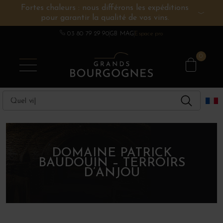
Fortes chaleurs : nous différons les expéditions
pour garantir la qualité de vos vins.
VINS DE BOURGOGNE
AUTRES RÉGIONS
CHAMPAGNE
SPIRITUEUX
DOMAINES
03 80 79 29 90
GB MAG
Espace pro
0
DOMAINE PATRICK
BAUDOUIN – TERROIRS
D’ANJOU