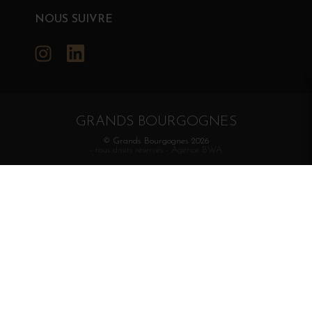
NOUS SUIVRE
Instagram
LinkedIn
GRANDS BOURGOGNES
© Grands Bourgognes 2026
- tous droits réservés -
Agence BWA
La vente d'alcool est strictement interdite aux mineurs.
L'abus d'alcool est dangereux pour la santé. À
consommer avec modération.