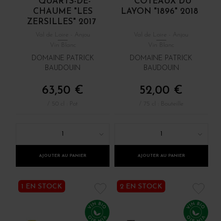
QUARTS-DE-
CÔTEAUX DU
CHAUME "LES
LAYON "1896" 2018
ZERSILLES" 2017
Val de Loire - Anjou
Val de Loire - Anjou
Vin Blanc
Vin Blanc
DOMAINE PATRICK
DOMAINE PATRICK
BAUDOUIN
BAUDOUIN
63,50 €
52,00 €
/ 50 cl : Pot
/ 75 cl : Bouteille
1
1
AJOUTER AU PANIER
AJOUTER AU PANIER
1 EN STOCK
2 EN STOCK