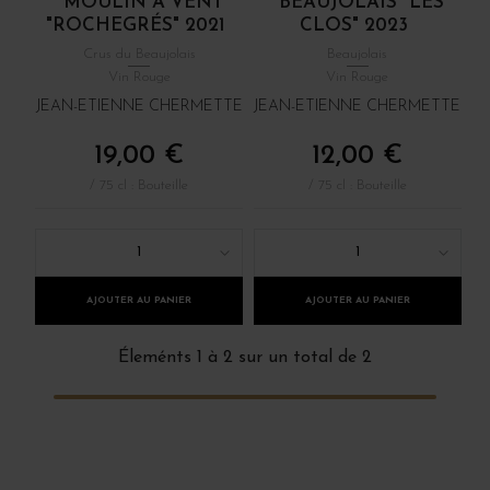
MOULIN À VENT
BEAUJOLAIS "LES
"ROCHEGRÉS" 2021
CLOS" 2023
Crus du Beaujolais
Beaujolais
Vin Rouge
Vin Rouge
JEAN-ETIENNE CHERMETTE
JEAN-ETIENNE CHERMETTE
19,00 €
12,00 €
/ 75 cl : Bouteille
/ 75 cl : Bouteille
1
1
AJOUTER AU PANIER
AJOUTER AU PANIER
Éleménts 1 à 2 sur un total de 2