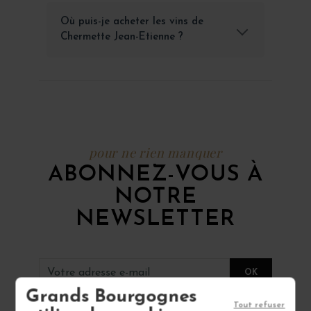
Où puis-je acheter les vins de
Chermette Jean-Etienne ?
pour ne rien manquer
ABONNEZ-VOUS À
NOTRE
NEWSLETTER
Grands Bourgognes
Tout refuser