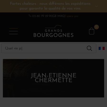
Fortes chaleurs : nous différons les expéditions
pour garantir la qualité de vos vins.
VINS DE BOURGOGNE
AUTRES RÉGIONS
CHAMPAGNE
SPIRITUEUX
DOMAINES
03 80 79 29 90
GB MAG
Espace pro
0
JEAN-ETIENNE
CHERMETTE