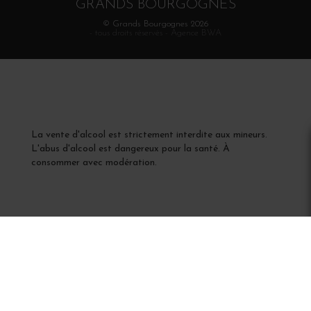
GRANDS BOURGOGNES
© Grands Bourgognes 2026
- tous droits réservés -
Agence BWA
La vente d'alcool est strictement interdite aux mineurs.
L'abus d'alcool est dangereux pour la santé. À
consommer avec modération.
Interdiction de vente de boissons alcooliques
aux mineurs de moins de 18 ans