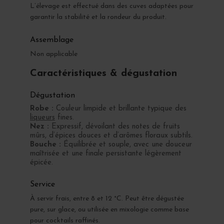
L’élevage est effectué dans des cuves adaptées pour
garantir la stabilité et la rondeur du produit.
Assemblage
Non applicable
Caractéristiques & dégustation
Dégustation
Robe :
Couleur limpide et brillante typique des
liqueurs
fines.
Nez :
Expressif, dévoilant des notes de fruits
mûrs, d’épices douces et d’arômes floraux subtils.
Bouche :
Équilibrée et souple, avec une douceur
maîtrisée et une finale persistante légèrement
épicée.
Service
À servir frais, entre 8 et 12 °C. Peut être dégustée
pure, sur glace, ou utilisée en mixologie comme base
pour cocktails raffinés.