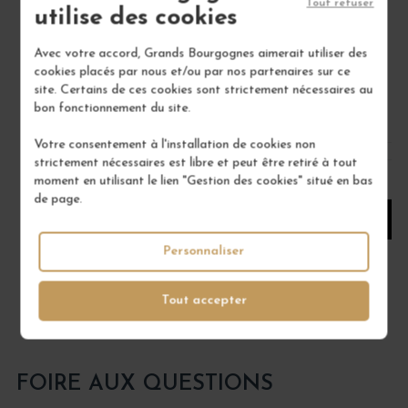
Tout refuser
utilise des cookies
Crèmes de Fruits
Vin
Avec votre accord, Grands Bourgognes aimerait utiliser des
GABRIEL BOUDIER
cookies placés par nous et/ou par nos partenaires sur ce
site. Certains de ces cookies sont strictement nécessaires au
22,00 €
bon fonctionnement du site.
/ 70 cl : Bouteille
Votre consentement à l'installation de cookies non
strictement nécessaires est libre et peut être retiré à tout
1
moment en utilisant le lien "Gestion des cookies" situé en bas
de page.
AJOUTER AU PANIER
Personnaliser
Tout accepter
FOIRE AUX QUESTIONS