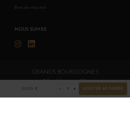
Bons de réduction
NOUS SUIVRE
Instagram
LinkedIn
GRANDS BOURGOGNES
© Grands Bourgognes 2026
- tous droits réservés -
Agence BWA
21,00 €
−
+
1
AJOUTER AU PANIER
La vente d'alcool est strictement interdite aux mineurs.