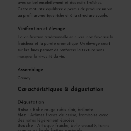
avec un bel ensoleillement et des nuits fraîches.
Cette maturité équilibrée a permis de produire un vin
au profil aromatique riche et à la structure souple.
Vinification et élevage
La vinification traditionnelle en cuves inox favorise la
fraîcheur et la pureté aromatique. Un élevage court
sur lies fines permet de renforcer la texture sans
masquer la vivacité du vin.
Assemblage
Gamay
Caractéristiques & dégustation
Dégustation
Robe :
Robe rouge rubis clair, brillante.
Nez :
Arômes francs de cerise, framboise avec
des notes légèrement épicées.
Bouche :
Attaque fraîche, belle vivacité, tanins