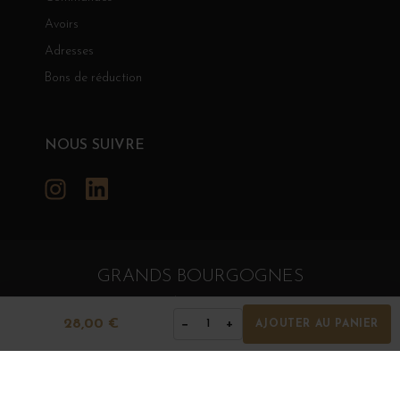
Avoirs
Adresses
Bons de réduction
NOUS SUIVRE
Instagram
LinkedIn
GRANDS BOURGOGNES
© Grands Bourgognes 2026
- tous droits réservés -
Agence BWA
28,00 €
−
+
1
AJOUTER AU PANIER