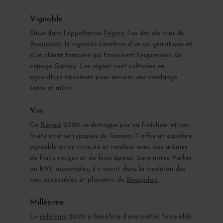
Vignoble
Situé dans l’appellation
Régnié
, l’un des dix crus du
Beaujolais
, le vignoble bénéficie d’un sol granitique et
d’un climat tempéré qui favorisent l’expression du
cépage Gamay. Les vignes sont cultivées en
agriculture raisonnée pour assurer une vendange
saine et mûre.
Vin
Ce
Régnié
2020 se distingue par sa fraîcheur et son
fruité intense typiques du Gamay. Il offre un équilibre
agréable entre vivacité et rondeur avec des arômes
de fruits rouges et de fines épices. Sans notes Parker
ou RVF disponibles, il s'inscrit dans la tradition des
vins accessibles et plaisants du
Beaujolais
.
Millésime
Le
millésime
2020 a bénéficié d’une météo favorable