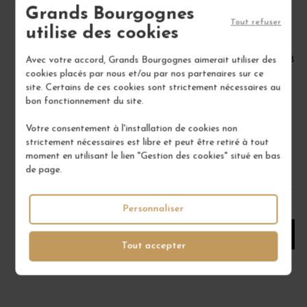
Grands Bourgognes
Tout refuser
utilise des cookies
Avec votre accord, Grands Bourgognes aimerait utiliser des
CHIROUBLES 2021
BEA
cookies placés par nous et/ou par nos partenaires sur ce
Crus du Beaujolais
site. Certains de ces cookies sont strictement nécessaires au
Vin Rouge
bon fonctionnement du site.
DOMAINE DE VERNUS
Votre consentement à l'installation de cookies non
22,00 €
strictement nécessaires est libre et peut être retiré à tout
moment en utilisant le lien "Gestion des cookies" situé en bas
/ 75 cl : Bouteille
de page.
1
Personnaliser
AJOUTER AU PANIER
Tout accepter