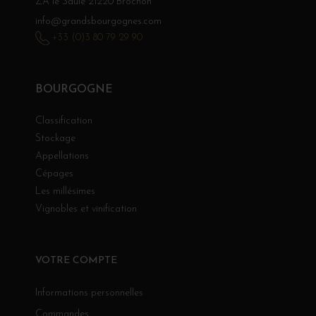
ZA le Saule 21220 Brochon
info@grandsbourgognes.com
+33 (0)3 80 79 29 90
BOURGOGNE
Classification
Stockage
Appellations
Cépages
Les millésimes
Vignobles et vinification
VOTRE COMPTE
Informations personnelles
Commandes